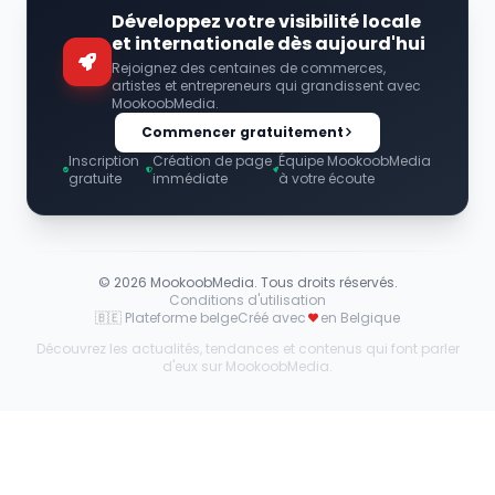
Développez votre visibilité locale
et internationale dès aujourd'hui
Rejoignez des centaines de commerces,
artistes et entrepreneurs qui grandissent avec
MookoobMedia.
Commencer gratuitement
Inscription
Création de page
Équipe MookoobMedia
gratuite
immédiate
à votre écoute
©
2026
MookoobMedia. Tous droits réservés.
Conditions d'utilisation
🇧🇪 Plateforme belge
Créé avec
en Belgique
Découvrez les actualités, tendances et contenus qui font parler
d'eux sur MookoobMedia.