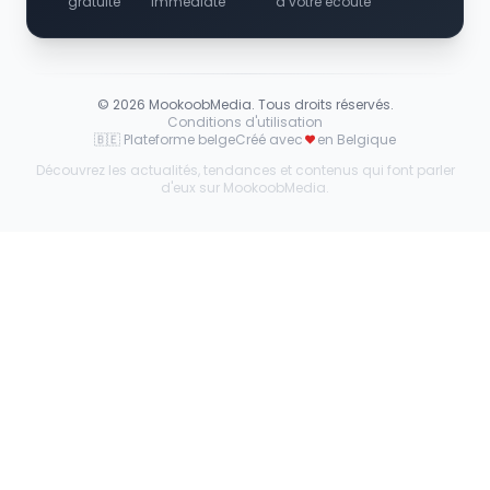
gratuite
immédiate
à votre écoute
©
2026
MookoobMedia. Tous droits réservés.
Conditions d'utilisation
🇧🇪 Plateforme belge
Créé avec
en Belgique
Découvrez les actualités, tendances et contenus qui font parler
d'eux sur MookoobMedia.