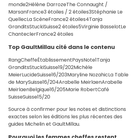
monde2Hélène DarrozeThe Connaught /
MarsanFrance3 étoiles / 2 étoiles3Stéphanie Le
QuellecLa ScèneFrance2 étoiles4Tanja
GranditsStuckiSuisse2 étoiles5Virginie BasselotLe
ChanteclerFrance2 étoiles
Top GaultMillau cité dans le contenu
RangCheffeÉtablissementPaysNote1Tanja
GranditsStuckiSuisse19/202Michèle
MeierLucideSuisse16/203Maryline NozahicLa Table
de MarySuisse16/204Arabelle MeirlaenArabelle
MeirlaenBelgique16/205Marie RobertCafé
SuisseSuisse15/20
Source à confirmer pour les notes et distinctions
exactes selon les éditions les plus récentes des
guides Michelin et GaultMillau.
Pourquoi les femmes cheffes restent