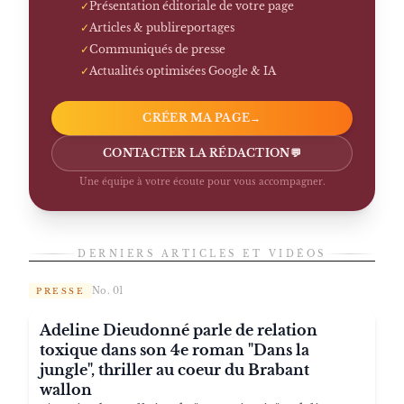
✓
Présentation éditoriale de votre page
✓
Articles & publireportages
✓
Communiqués de presse
✓
Actualités optimisées Google & IA
CRÉER MA PAGE
→
CONTACTER LA RÉDACTION
💬
Une équipe à votre écoute pour vous accompagner.
DERNIERS ARTICLES ET VIDÉOS
No. 01
PRESSE
Adeline Dieudonné parle de relation
toxique dans son 4e roman "Dans la
jungle", thriller au coeur du Brabant
wallon