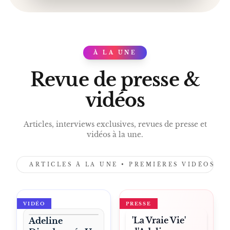
GRAND PRIX DES LECTRICES DE ELLE
LITTÉRATURE JEUNESSE
À LA UNE
PRESS
Revue de presse &
vidéos
Articles, interviews exclusives, revues de presse et
vidéos à la une.
ARTICLES À LA UNE • PREMIÈRES VIDÉOS •
VIDÉO
PRESSE
'La Vraie Vie'
Adeline