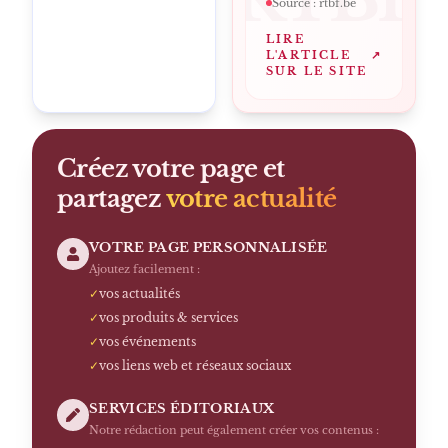
Source :
rtbf.be
LIRE
L'ARTICLE
↗
SUR LE SITE
Créez votre page et
partagez
votre actualité
VOTRE PAGE PERSONNALISÉE
Ajoutez facilement :
✓
vos actualités
✓
vos produits & services
✓
vos événements
✓
vos liens web et réseaux sociaux
SERVICES ÉDITORIAUX
Notre rédaction peut également créer vos contenus :