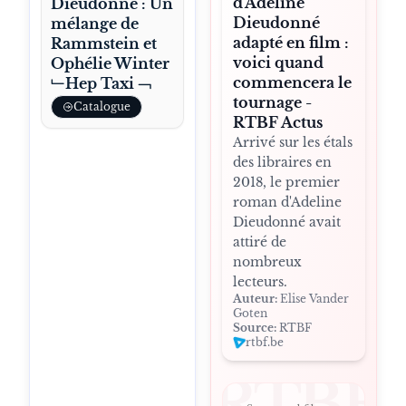
d'Adeline
Dieudonné : Un
Dieudonné
mélange de
adapté en film :
Rammstein et
voici quand
Ophélie Winter
commencera le
﹂Hep Taxi ﹁
tournage -
Catalogue
RTBF Actus
Arrivé sur les étals
des libraires en
2018, le premier
roman d'Adeline
Dieudonné avait
attiré de
nombreux
lecteurs.
Auteur:
Elise Vander
Goten
Source:
RTBF
rtbf.be
RTBF