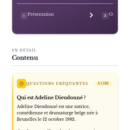
Présentation
Origines 
1
2
EN DÉTAIL
Contenu
QUESTIONS FRÉQUENTES
À LIRE
Qui est Adeline Dieudonné ?
Adeline Dieudonné est une autrice,
comédienne et dramaturge belge née à
Bruxelles le 12 octobre 1982.