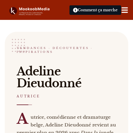
Comment ça marche
Adeline Dieudonné
TENDANCES · DÉCOUVERTES ·
INSPIRATIONS
AUTRICE
Adeline Dieudonné Autrice, comédienne et dramaturg
Adeline
Catalogue :
presse, vidéos, livres
.
Dieudonné
AUTRICE
A
utrice, comédienne et dramaturge
belge, Adeline Dieudonné revient au
premier plan en 2026 avec
Dans la jungle