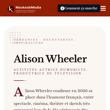
Comment ça marche
Alison wheeler
TENDANCES · DÉCOUVERTES ·
INSPIRATIONS
ACTIVITÉS ACTRICE HUMORISTE, PRODUCTRICE 
Alison Wheeler Alison Wheeler confirme en 2026 sa 
Alison Wheeler
Catalogue :
presse, vidéos, livres
.
ACTIVITÉS ACTRICE HUMORISTE,
PRODUCTRICE DE TÉLÉVISION
A
lison Wheeler confirme en 2026 sa
place dans l’humour français, entre
spectacle, cinéma, théâtre et sketch très
remarqué lors de la 51e cérémonie des