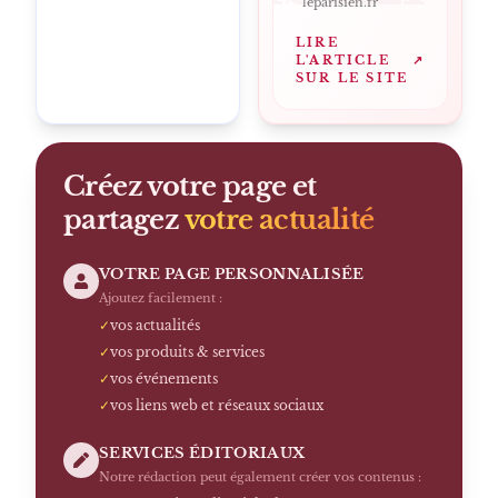
leparisien.fr
LIRE
L'ARTICLE
↗
SUR LE SITE
Créez votre page et
partagez
votre actualité
VOTRE PAGE PERSONNALISÉE
Ajoutez facilement :
✓
vos actualités
✓
vos produits & services
✓
vos événements
✓
vos liens web et réseaux sociaux
SERVICES ÉDITORIAUX
Notre rédaction peut également créer vos contenus :