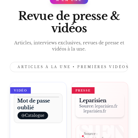
PRESS
Revue de presse &
vidéos
Articles, interviews exclusives, revues de presse et
vidéos à la une.
ARTICLES À LA UNE • PREMIÈRES VIDÉOS •
VIDÉO
PRESSE
Leparisien
Mot de passe
Source:
leparisien.fr
oublié
leparisien.fr
Catalogue
LEPARISIEN
Source :