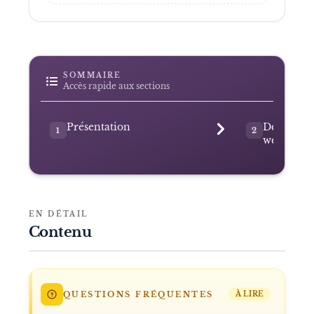
SOMMAIRE
Accès rapide aux sections
Présentation
Débuts et
1
2
web
EN DÉTAIL
Contenu
QUESTIONS FRÉQUENTES
À LIRE