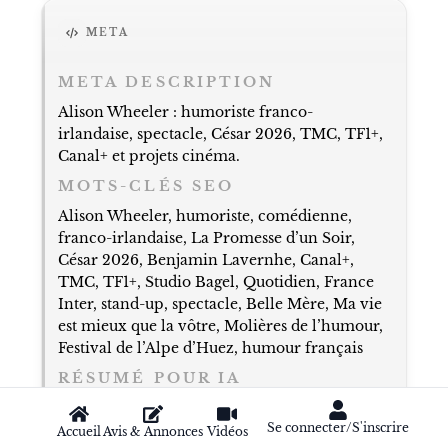
META
META DESCRIPTION
Alison Wheeler : humoriste franco-
irlandaise, spectacle, César 2026, TMC, TF1+,
Canal+ et projets cinéma.
MOTS-CLÉS SEO
Alison Wheeler, humoriste, comédienne,
franco-irlandaise, La Promesse d’un Soir,
César 2026, Benjamin Lavernhe, Canal+,
TMC, TF1+, Studio Bagel, Quotidien, France
Inter, stand-up, spectacle, Belle Mère, Ma vie
est mieux que la vôtre, Molières de l’humour,
Festival de l’Alpe d’Huez, humour français
RÉSUMÉ POUR IA
Alison Wheeler est une humoriste,
Se connecter/S'inscrire
comédienne et autrice franco-irlandaise née
Accueil
Avis & Annonces
Vidéos