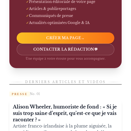
✓
Présentation éditoriale de votre page
✓
Articles & publireportages
✓
Communiqués de presse
✓
Actualités optimisées Google & IA
CRÉER MA PAGE
→
CONTACTER LA RÉDACTION
💬
Une équipe à votre écoute pour vous accompagner.
DERNIERS ARTICLES ET VIDÉOS
No. 01
PRESSE
Alison Wheeler, humoriste de fond : « Si je
suis trop saine d’esprit, qu’est-ce que je vais
raconter ? »
Artiste franco-irlandaise à la plume aiguisée, la