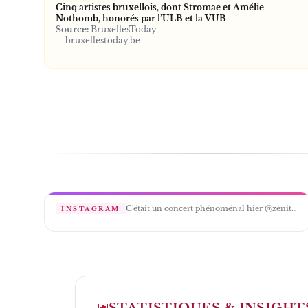
Cinq artistes bruxellois, dont Stromae et Amélie
Nothomb, honorés par l’ULB et la VUB
Source:
BruxellesToday
bruxellestoday.be
C'était un concert phénoménal hier @zenith_paris avec Amélie invitée à chanter aux côtés de Helldebert @guillaume_aldebert devant 5000 spectateurs
INSTAGRAM
STATISTIQUES & INSIGHT