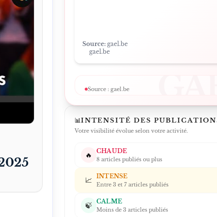
Source:
gael.be
gael.be
GA
Source :
gael.be
LIRE L'ARTICLE SUR LE SITE
↗
📊
INTENSITÉ DES PUBLICATION
Votre visibilité évolue selon votre activité.
CHAUDE
🔥
 2025
8 articles publiés ou plus
INTENSE
📈
Entre 3 et 7 articles publiés
CALME
🍃
Moins de 3 articles publiés