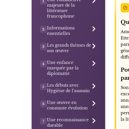
1
majeure de la
littérature
francophone
Qu
Informations
2
Amé
essentielles
Ett
parm
Les grands thèmes de
3
son œuvre
gén
dif
Une enfance
4
marquée par la
Po
diplomatie
par
Les débuts avec
5
Son 
Hygiène de l'assassin
exc
anné
Une œuvre en
6
ann
constante évolution
per
la 
Une reconnaissance
7
durable