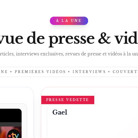
AMÉLIE ET 
À LA UNE
PRES
ue de presse & vi
rticles, interviews exclusives, revues de presse et vidéos à la un
UNE • PREMIÈRES VIDÉOS • INTERVIEWS • COUVER
PRESSE VEDETTE
Gael