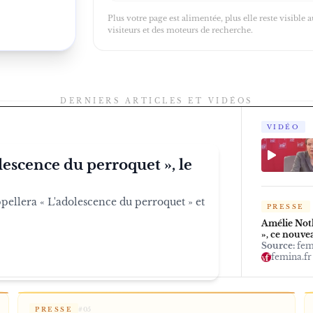
Plus votre page est alimentée, plus elle reste visible 
visiteurs et des moteurs de recherche.
DERNIERS ARTICLES ET VIDÉOS
VIDÉO
lescence du perroquet », le
ellera « L'adolescence du perroquet » et
PRESSE
Amélie Noth
», ce nouve
Source:
fem
femina.fr
PRESSE
#
05