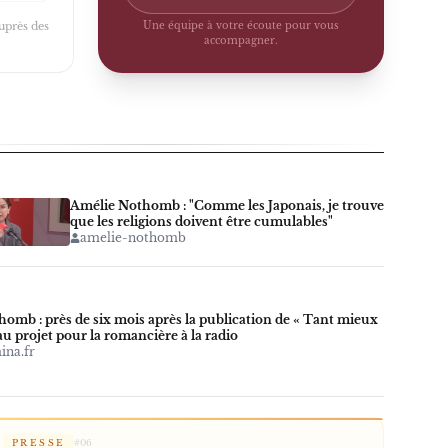
auprès des
Une équipe à votre écoute pour vous
accompagner.
Amélie Nothomb : "Comme les Japonais, je trouve
que les religions doivent être cumulables"
amelie-nothomb
omb : près de six mois après la publication de « Tant mieux
au projet pour la romancière à la radio
ina.fr
PRESSE
#
06