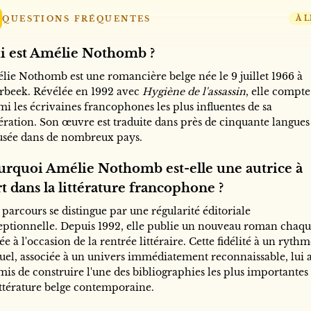
QUESTIONS FRÉQUENTES
À L
i est Amélie Nothomb ?
lie Nothomb est une romancière belge née le 9 juillet 1966 à
erbeek. Révélée en 1992 avec
Hygiène de l'assassin
, elle compte
i les écrivaines francophones les plus influentes de sa
ération. Son œuvre est traduite dans près de cinquante langues
fusée dans de nombreux pays.
urquoi Amélie Nothomb est-elle une autrice à
t dans la littérature francophone ?
parcours se distingue par une régularité éditoriale
eptionnelle. Depuis 1992, elle publie un nouveau roman chaq
e à l'occasion de la rentrée littéraire. Cette fidélité à un ryth
uel, associée à un univers immédiatement reconnaissable, lui 
mis de construire l'une des bibliographies les plus importantes
littérature belge contemporaine.