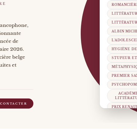
RE
ROMANCIÈR
LITTÉRATU
LITTÉRATU
francophone,
ALBIN MICH
ionnante
L'ADOLESC
oncée de
raire 2026.
HYGIÈNE DE
cière belge
STUPEUR E
uites et
MÉTAPHYSI
PREMIER S
PSYCHOPOM
ACADÉMI
LITTÉRAT
 CONTACTER
PRIX RENA
GRAND PR
RENTRÉE LI