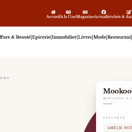
Accueil
A la Une
Magazine
Actualités
Avis & A
|
|
|
|
|
ffure & Beauté
Epicerie
Immobilier
Livres
Mode
Restaurant
IONS
Mookoo
rature francophone, Amélie Nothomb poursuit son impress
MAGAZINE & 
EXPLORER
AMÉLIE NO