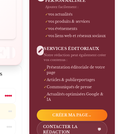
PERSONNALISÉE
Ajoutez facilement :
✓
vos actualités
✓
vos produits & services
✓
vos événements
✓
vos liens web et réseaux sociaux
EL
SERVICES ÉDITORIAUX
Notre rédaction peut également créer
vos contenus :
Présentation éditoriale de votre
✓
page
S
✓
Articles & publireportages
✓
Communiqués de presse
Actualités optimisées Google &
✓
IA
CRÉER MA PAGE
→
CONTACTER LA
💬
RÉDACTION