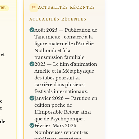
ACTUALITÉS RÉCENTES
IRE
ACTUALITÉS RÉCENTES
Août 2025 — Publication de
Tant mieux , consacré à la
figure maternelle d'Amélie
Nothomb et à la
 et
transmission familiale.
2025 — Le film d'animation
Amélie et la Métaphysique
des tubes poursuit sa
carrière dans plusieurs
festivals internationaux.
Janvier 2026 — Parution en
ue
édition poche de
me
L'Impossible Retour ainsi
a
que de Psychopompe .
 de
Février-Mars 2026 —
Nombreuses rencontres