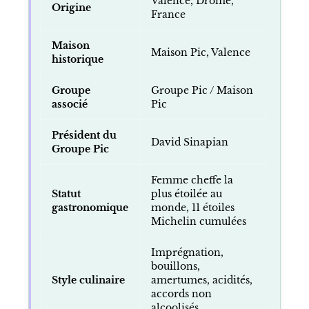
Valence, Drôme,
Origine
France
Maison
Maison Pic, Valence
historique
Groupe
Groupe Pic / Maison
associé
Pic
Président du
David Sinapian
Groupe Pic
Femme cheffe la
Statut
plus étoilée au
gastronomique
monde, 11 étoiles
Michelin cumulées
Imprégnation,
bouillons,
Style culinaire
amertumes, acidités,
accords non
alcoolisés