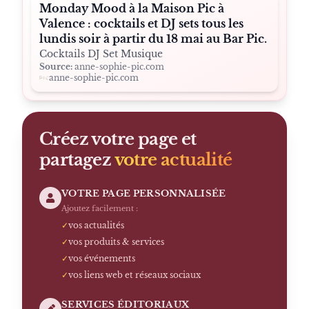
Monday Mood à la Maison Pic à
Valence : cocktails et DJ sets tous les
lundis soir à partir du 18 mai au Bar Pic.
Cocktails DJ Set Musique
Source:
anne-sophie-pic.com
anne-sophie-pic.com
Créez votre page et
partagez
votre actualité
VOTRE PAGE PERSONNALISÉE
Ajoutez facilement :
✓
vos actualités
✓
vos produits & services
✓
vos événements
✓
vos liens web et réseaux sociaux
SERVICES ÉDITORIAUX