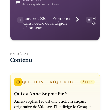
SOMMAIRE
Accès rapide aux sections
Janvier 2026 — Promotion
Mars 202
1
2
dans l'ordre de la Légion
étoile Mi
d'honneur
EN DÉTAIL
Contenu
QUESTIONS FRÉQUENTES
À LIRE
Qui est Anne-Sophie Pic ?
Anne-Sophie Pic est une cheffe française
originaire de Valence. Elle dirige le Groupe