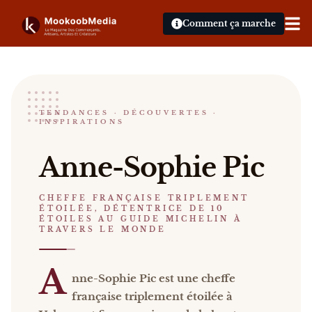
Comment ça marche
Anne-Sophie Pic
TENDANCES · DÉCOUVERTES ·
INSPIRATIONS
CHEFFE FRANÇAISE TRIPLEMENT ÉTOILÉE, DÉTEN
Anne-Sophie Pic Anne-Sophie Pic est une cheffe fra
Anne-Sophie Pic
Catalogue :
restaurants, presse
.
CHEFFE FRANÇAISE TRIPLEMENT
ÉTOILÉE, DÉTENTRICE DE 10
ÉTOILES AU GUIDE MICHELIN À
TRAVERS LE MONDE
A
nne-Sophie Pic est une cheffe
française triplement étoilée à