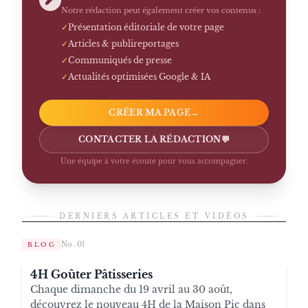
Notre rédaction peut également créer vos contenus :
✓
Présentation éditoriale de votre page
✓
Articles & publireportages
✓
Communiqués de presse
✓
Actualités optimisées Google & IA
CRÉER MA PAGE
→
CONTACTER LA RÉDACTION
💬
Une équipe à votre écoute pour vous accompagner.
DERNIERS ARTICLES ET VIDÉOS
No. 01
BLOG
4H Goûter Pâtisseries
Chaque dimanche du 19 avril au 30 août,
découvrez le nouveau 4H de la Maison Pic dans