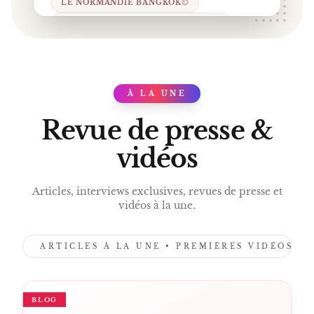
LE NORMANDIE BANGKOK
GASTRONOMIE CONTEMPORAINE
RESTAURANT ÉTOILÉ MICHELIN
ART CONTEMPORAIN ET GASTRONOMIE
MAISON DIOR PÉKIN
À LA UNE
PRESS
CUISINE SENSORIELLE.
Revue de presse &
vidéos
Articles, interviews exclusives, revues de presse et
vidéos à la une.
ARTICLES À LA UNE • PREMIÈRES VIDÉOS •
BLOG