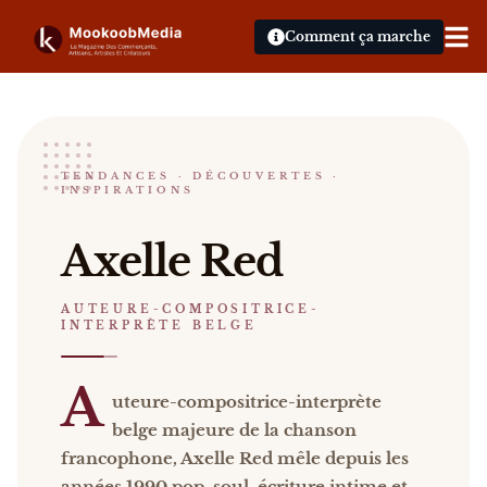
Comment ça marche
Axelle Red
TENDANCES · DÉCOUVERTES ·
INSPIRATIONS
AUTEURE-COMPOSITRICE-INTERPRÈTE BELGE
Axelle Red Auteure-compositrice-interprète belge 
Axelle Red
Catalogue :
presse, vidéos
.
AUTEURE-COMPOSITRICE-
INTERPRÈTE BELGE
A
uteure-compositrice-interprète
belge majeure de la chanson
francophone, Axelle Red mêle depuis les
années 1990 pop, soul, écriture intime et