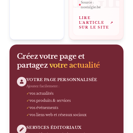
NOSTALGIE
Source :
nostalgie.be
LIRE
L'ARTICLE
↗
SUR LE SITE
Créez votre page et
partagez
votre actualité
VOTRE PAGE PERSONNALISÉE
Ajoutez facilement :
✓
vos actualités
✓
vos produits & services
✓
vos événements
✓
vos liens web et réseaux sociaux
SERVICES ÉDITORIAUX