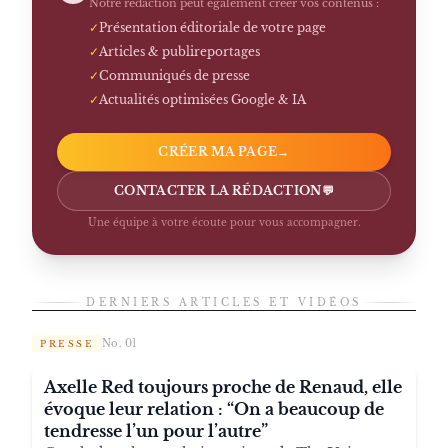
Notre rédaction peut également créer vos contenus :
✓
Présentation éditoriale de votre page
✓
Articles & publireportages
✓
Communiqués de presse
✓
Actualités optimisées Google & IA
CRÉER MA PAGE
→
CONTACTER LA RÉDACTION
💬
Une équipe à votre écoute pour vous accompagner.
DERNIERS ARTICLES ET VIDÉOS
No. 01
PRESSE
Axelle Red toujours proche de Renaud, elle
évoque leur relation : “On a beaucoup de
tendresse l’un pour l’autre”