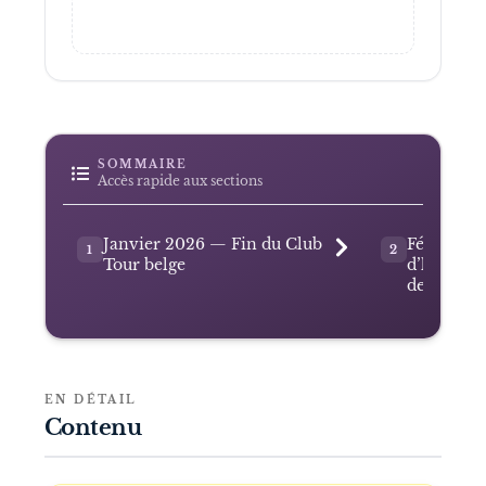
SOMMAIRE
Accès rapide aux sections
Janvier 2026 — Fin du Club
Février 
1
2
Tour belge
d’honneur
de sa carr
EN DÉTAIL
Contenu