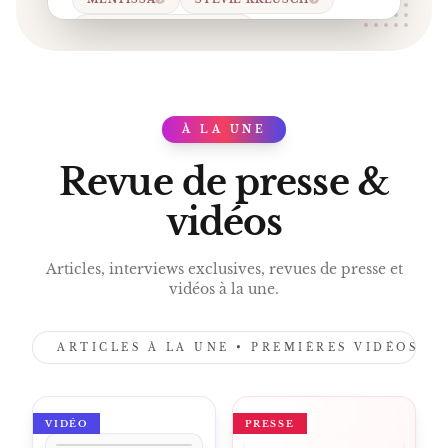
ANCIENNE BELGIQUE
MUSIQUE BELGE
À LA UNE
PRESS
Revue de presse &
vidéos
Articles, interviews exclusives, revues de presse et
vidéos à la une.
ARTICLES À LA UNE • PREMIÈRES VIDÉOS •
VIDÉO
PRESSE