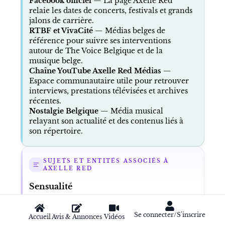
Facebook officiel
— La page Axelle Red
relaie les dates de concerts, festivals et grands
jalons de carrière.
RTBF et VivaCité
— Médias belges de
référence pour suivre ses interventions
autour de The Voice Belgique et de la
musique belge.
Chaîne YouTube Axelle Red Médias
—
Espace communautaire utile pour retrouver
interviews, prestations télévisées et archives
récentes.
Nostalgie Belgique
— Média musical
relayant son actualité et des contenus liés à
son répertoire.
SUJETS ET ENTITÉS ASSOCIÉS À
AXELLE RED
Sensualité
L’un des titres emblématiques d’Axelle Red,
devenu un classique de la pop francophone
Se connecter/S'inscrire
Accueil
Avis & Annonces
Vidéos
des années 1990.