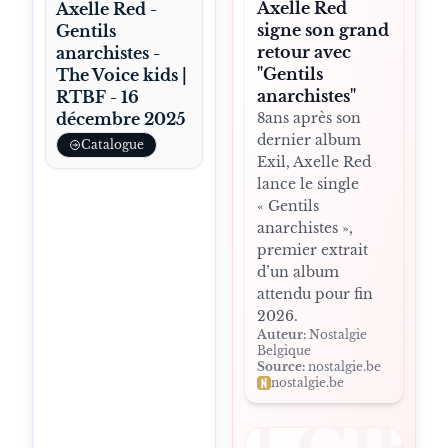
Axelle Red
Axelle Red -
signe son grand
Gentils
retour avec
anarchistes -
"Gentils
The Voice kids |
anarchistes"
RTBF - 16
décembre 2025
8ans après son
dernier album
Catalogue
Exil, Axelle Red
lance le single
« Gentils
anarchistes »,
premier extrait
d’un album
attendu pour fin
2026.
Auteur:
Nostalgie
Belgique
Source:
nostalgie.be
nostalgie.be