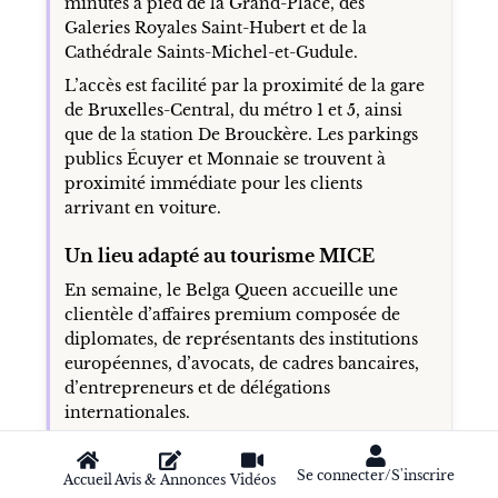
minutes à pied de la Grand-Place, des
Galeries Royales Saint-Hubert et de la
Cathédrale Saints-Michel-et-Gudule.
L’accès est facilité par la proximité de la gare
de Bruxelles-Central, du métro 1 et 5, ainsi
que de la station De Brouckère. Les parkings
publics Écuyer et Monnaie se trouvent à
proximité immédiate pour les clients
arrivant en voiture.
Un lieu adapté au tourisme MICE
En semaine, le Belga Queen accueille une
clientèle d’affaires premium composée de
diplomates, de représentants des institutions
européennes, d’avocats, de cadres bancaires,
d’entrepreneurs et de délégations
internationales.
Le week-end, l’établissement attire un public
plus hétéroclite et festif, notamment des
Se connecter/S'inscrire
Accueil
Avis & Annonces
Vidéos
voyageurs en city-trip, des amateurs de