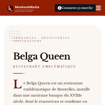
Comment ça marche
Belga Queen
TENDANCES · DÉCOUVERTES ·
INSPIRATIONS
RESTAURANT EMBLÉMATIQUE
Bruxelles
Belga Queen
Belga Queen Le Belga Queen est un restaurant embl
Catalogue :
restaurants, presse, vidéos
.
RESTAURANT EMBLÉMATIQUE
L
e Belga Queen est un restaurant
emblématique de Bruxelles, installé
dans une ancienne banque du XVIIIe
siècle, dont le renouveau se confirme en