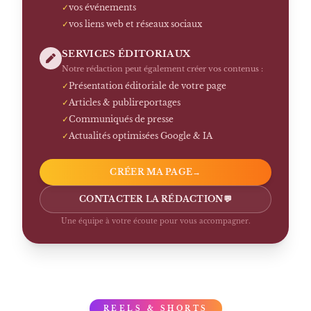
✓
vos événements
✓
vos liens web et réseaux sociaux
SERVICES ÉDITORIAUX
Notre rédaction peut également créer vos contenus :
✓
Présentation éditoriale de votre page
✓
Articles & publireportages
✓
Communiqués de presse
✓
Actualités optimisées Google & IA
CRÉER MA PAGE
→
CONTACTER LA RÉDACTION
💬
Une équipe à votre écoute pour vous accompagner.
REELS & SHORTS