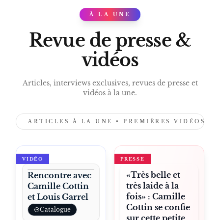
GLOBE DE CRISTAL 2019
À LA UNE
KILLING EVE HÉLÈNE
PRESS
STILLWATER 2021
Revue de presse &
HOUSE OF GUCCI 2021
vidéos
MYSTÈRE À VENISE 2023
GOLDA 2023
Articles, interviews exclusives, revues de presse et
NI CHAÎNES NI MAÎTRES 2024
vidéos à la une.
TROIS AMIES 2024
THE RIDERS 2026 BRAD PITT
ARTICLES À LA UNE • PREMIÈRES VIDÉOS •
LES MISÉRABLES 2026 MADAME
THÉNARDIER
REMBRANDT 2025
VIDÉO
PRESSE
OUT OF LOVE 2025
«Très belle et
Rencontre avec
LE PAYS D’ARTO 2025
très laide à la
Camille Cottin
JUSTE UNE ILLUSION 2026
fois» : Camille
et Louis Garrel
Cottin se confie
STREAMING
Catalogue
sur cette petite