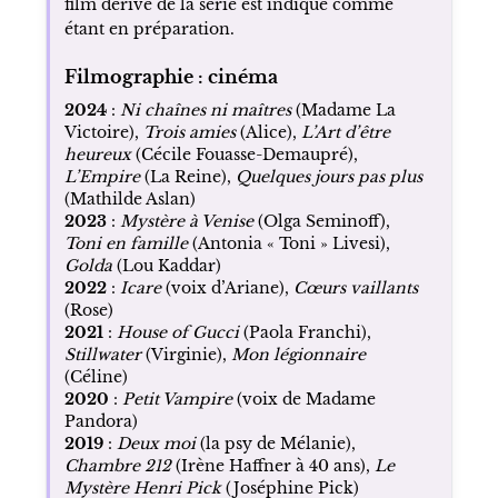
film dérivé de la série est indiqué comme
étant en préparation.
Filmographie : cinéma
2024
:
Ni chaînes ni maîtres
(Madame La
Victoire),
Trois amies
(Alice),
L’Art d’être
heureux
(Cécile Fouasse-Demaupré),
L’Empire
(La Reine),
Quelques jours pas plus
(Mathilde Aslan)
2023
:
Mystère à Venise
(Olga Seminoff),
Toni en famille
(Antonia « Toni » Livesi),
Golda
(Lou Kaddar)
2022
:
Icare
(voix d’Ariane),
Cœurs vaillants
(Rose)
2021
:
House of Gucci
(Paola Franchi),
Stillwater
(Virginie),
Mon légionnaire
(Céline)
2020
:
Petit Vampire
(voix de Madame
Pandora)
2019
:
Deux moi
(la psy de Mélanie),
Chambre 212
(Irène Haffner à 40 ans),
Le
Mystère Henri Pick
(Joséphine Pick)