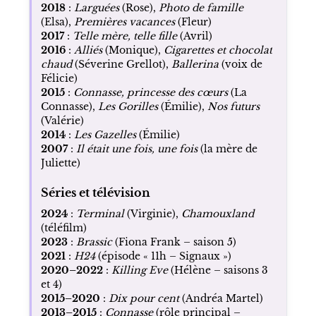
2018
:
Larguées
(Rose),
Photo de famille
(Elsa),
Premières vacances
(Fleur)
2017
:
Telle mère, telle fille
(Avril)
2016
:
Alliés
(Monique),
Cigarettes et chocolat
chaud
(Séverine Grellot),
Ballerina
(voix de
Félicie)
2015
:
Connasse, princesse des cœurs
(La
Connasse),
Les Gorilles
(Émilie),
Nos futurs
(Valérie)
2014
:
Les Gazelles
(Émilie)
2007
:
Il était une fois, une fois
(la mère de
Juliette)
Séries et télévision
2024
:
Terminal
(Virginie),
Chamouxland
(téléfilm)
2023
:
Brassic
(Fiona Frank – saison 5)
2021
:
H24
(épisode « 11h – Signaux »)
2020–2022
:
Killing Eve
(Hélène – saisons 3
et 4)
2015–2020
:
Dix pour cent
(Andréa Martel)
2013–2015
:
Connasse
(rôle principal –