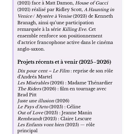
(2021) face à Matt Damon,
House of Gucci
(2021) réalisé par Ridley Scott,
A Haunting in
Venice
/
Mystère à Venise
(2023) de Kenneth
Branagh, ainsi qu’une participation
remarquée à la série
Killing Eve
. Cet
ensemble renforce son positionnement
d’actrice francophone active dans le cinéma
anglo-saxon.
Projets récents et à venir (2025–2026)
Dix pour cent – Le Film
: reprise de son rôle
d’Andréa Martel
Les Misérables
(2026) : Madame Thénardier
The Riders
(2026) : film en tournage avec
Brad Pitt
Juste une illusion
(2026)
Le Pays d’Arto
(2025) : Céline
Out of Love
(2025) : Jeanne Manin
Rembrandt
(2025) : Claire Lescure
Les Enfants vont bien
(2025) — rôle
principal