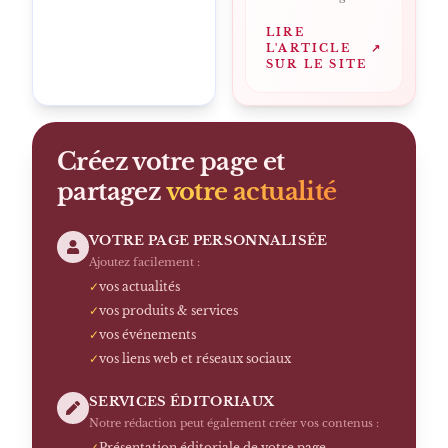
LIRE
L'ARTICLE
↗
SUR LE SITE
Créez votre page et
partagez
votre actualité
VOTRE PAGE PERSONNALISÉE
Ajoutez facilement :
✓
vos actualités
✓
vos produits & services
✓
vos événements
✓
vos liens web et réseaux sociaux
SERVICES ÉDITORIAUX
Notre rédaction peut également créer vos contenus :
✓
Présentation éditoriale de votre page