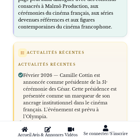
consacrés à Malmö Production, aux
cérémonies du cinéma français, aux séries
devenues références et aux figures
contemporaines du cinéma francophone.
ACTUALITÉS RÉCENTES
ACTUALITÉS RÉCENTES
Février 2026 — Camille Cottin est
annoncée comme présidente de la 51ᵉ
cérémonie des César. Cette présidence est
présentée comme un marqueur de son
ancrage institutionnel dans le cinéma
français. L’événement est prévu à
l’Olympia.
Février 2026 — La 51ᵉ cérémonie des
César, qu’elle préside, est prévue le 27
Se connecter/S'inscrire
Accueil
Avis & Annonces
Vidéos
février 2026 à l’Olympia. Cette date