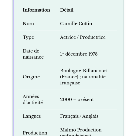
Information
Détail
Nom
Camille Cottin
Type
Actrice / Productrice
Date de
1ᵉʳ décembre 1978
naissance
Boulogne-Billancourt
Origine
(France) ; nationalité
française
Années
2000 – présent
d’activité
Langues
Français / Anglais
Malmö Production
Production
(cofondatrice)