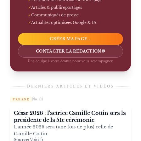
✓
Articles & publireportages
✓
Communiqués de presse
✓
Actualités optimisées Google & IA
CRÉER MA PAGE
→
CONTACTER LA RÉDACTION
💬
Une équipe à votre écoute pour vous accompagner.
DERNIERS ARTICLES ET VIDÉOS
No. 01
PRESSE
César 2026 : l'actrice Camille Cottin sera la
présidente de la 51e cérémonie
L'année 2026 sera (une fois de plus) celle de
Camille Cottin.
Source:
Voici.fr