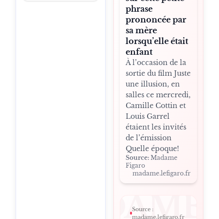
TIFFANY & CO HARDWEAR
phrase
DIOR CROISIÈRE 2026
prononcée par
sa mère
M LE MAGAZINE DU MONDE 2025
lorsqu’elle était
ELLE 2025
TÊTU 2025–2026
enfant
VERSION FEMINA 2025
PARIS 9E
À l’occasion de la
sortie du film Juste
GRANDS BOULEVARDS
une illusion, en
LONDRES CHELSEA
salles ce mercredi,
CAVALAIRE-SUR-MER
Camille Cottin et
BENJAMIN MAHON
BRUXELLES
Louis Garrel
étaient les invités
PARC DU CINQUANTENAIRE
de l’émission
Quelle époque!
Source:
Madame
Figaro
madame.lefigaro.fr
MADAME
Source :
madame.lefigaro.fr