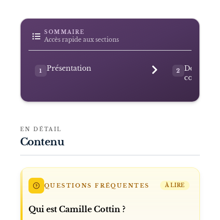
SOMMAIRE
Accès rapide aux sections
Présentation
Des début
1
2
comédie
EN DÉTAIL
Contenu
QUESTIONS FRÉQUENTES
À LIRE
Qui est Camille Cottin ?