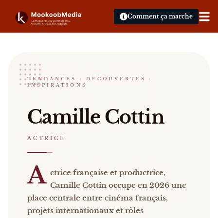
Comment ça marche
Camille Cottin
TENDANCES · DÉCOUVERTES ·
INSPIRATIONS
ACTRICE
Camille Cottin Actrice française et productrice, C
Camille Cottin
Catalogue :
presse, vidéos
.
ACTRICE
A
ctrice française et productrice,
Camille Cottin occupe en 2026 une
place centrale entre cinéma français,
projets internationaux et rôles