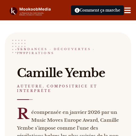
Comment ça marche
Camille Yembe
TENDANCES · DÉCOUVERTES ·
INSPIRATIONS
AUTEURE, COMPOSITRICE ET INTERPRÈTE
Bruxelles
Camille Yembe
Camille Yembe Récompensée en janvier 2026 par un 
Catalogue :
événements, presse, vidéos
.
AUTEURE, COMPOSITRICE ET
INTERPRÈTE
R
écompensée en janvier 2026 par un
Music Moves Europe Award, Camille
Yembe s’impose comme l’une des
révélations belges les plus suivies de la pop