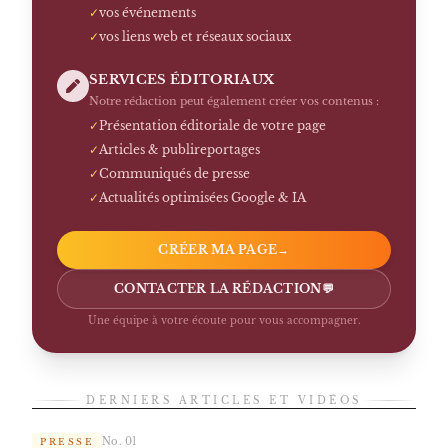
✓
vos événements
✓
vos liens web et réseaux sociaux
SERVICES ÉDITORIAUX
Notre rédaction peut également créer vos contenus :
✓
Présentation éditoriale de votre page
✓
Articles & publireportages
✓
Communiqués de presse
✓
Actualités optimisées Google & IA
CRÉER MA PAGE
→
CONTACTER LA RÉDACTION
💬
Une équipe à votre écoute pour vous accompagner.
DERNIERS ARTICLES ET VIDÉOS
No. 01
PRESSE