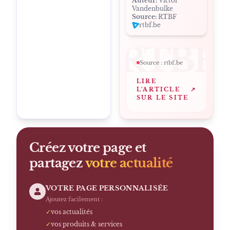
Auteur:
Victor
Vandenbulke
Source:
RTBF
rtbf.be
RTBF
Source :
rtbf.be
LIRE
L'ARTICLE
↗
SUR LE SITE
Créez votre page et
partagez
votre actualité
VOTRE PAGE PERSONNALISÉE
Ajoutez facilement :
✓
vos actualités
✓
vos produits & services