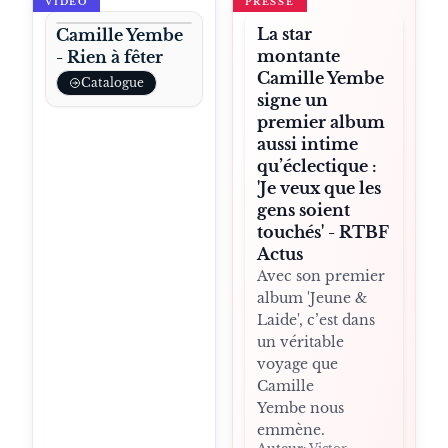
VIDÉO
PRESSE
La star
Camille Yembe
montante
- Rien à fêter
Camille Yembe
Catalogue
signe un
premier album
aussi intime
qu’éclectique :
'Je veux que les
gens soient
touchés' - RTBF
Actus
Avec son premier
album 'Jeune &
Laide', c’est dans
un véritable
voyage que
Camille
Yembe nous
emmène.