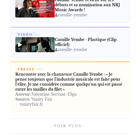
débuts et sa nomination aux NRJ
Music Awards !
camille-yembe
VIDÉO
#
05
Camille Yembe - Plastique (Clip
officiel)
camille-yembe
PRESSE
#
06
Rencontre avec la chanteuse Camille Yembe : « Je
pense toujours que l'industrie musicale est faite pour
l'élite. Je me considère comme quelqu'un qui est passé
entre les mailles du filet »
Auteur:
Valentine Servant-Ulgu
Source:
Vanity Fair
vanityfair.fr
VOIR PLUS ↓