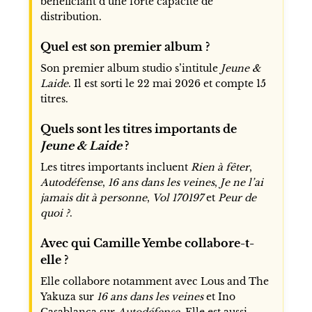
bénéficiant d’une forte capacité de
distribution.
Quel est son premier album ?
Son premier album studio s’intitule
Jeune &
Laide
. Il est sorti le 22 mai 2026 et compte 15
titres.
Quels sont les titres importants de
Jeune & Laide
?
Les titres importants incluent
Rien à fêter
,
Autodéfense
,
16 ans dans les veines
,
Je ne l’ai
jamais dit à personne
,
Vol 170197
et
Peur de
quoi ?
.
Avec qui Camille Yembe collabore-t-
elle ?
Elle collabore notamment avec Lous and The
Yakuza sur
16 ans dans les veines
et Ino
Casablanca sur
Autodéfense
. Elle est aussi