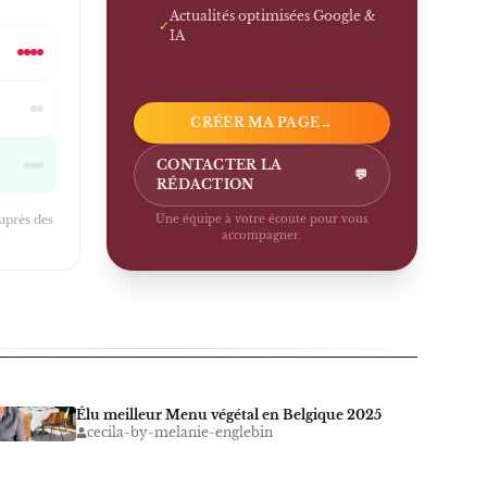
Actualités optimisées Google &
✓
IA
CRÉER MA PAGE
→
CONTACTER LA
💬
RÉDACTION
auprès des
Une équipe à votre écoute pour vous
accompagner.
Élu meilleur Menu végétal en Belgique 2025
cecila-by-melanie-englebin