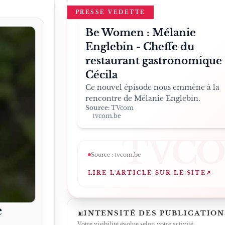
PRESSE VEDETTE
Be Women : Mélanie
Englebin - Cheffe du
restaurant gastronomique
Cécila
Ce nouvel épisode nous emmène à la
rencontre de Mélanie Englebin.
Source:
TVcom
tvcom.be
TVC
Source :
tvcom.be
LIRE L'ARTICLE SUR LE SITE
↗
e
📊
INTENSITÉ DES PUBLICATION
Votre visibilité évolue selon votre activité.