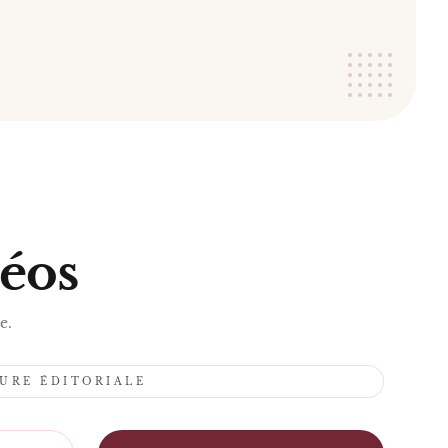
S
déos
e.
TURE ÉDITORIALE