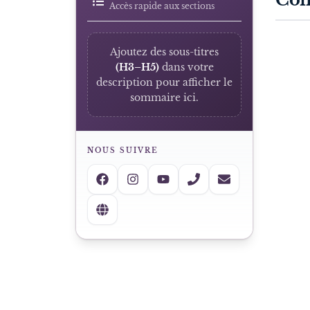
Accès rapide aux sections
Ajoutez des sous-titres
(H3–H5)
dans votre
description pour afficher le
sommaire ici.
NOUS SUIVRE