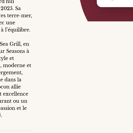
rd’hui
 2025. Sa
ces terre-mer,
vec une
à l’équilibre.
Sea Grill, en
ur Seasons à
yle et
e, moderne et
bergement,
e dans la
con allie
t excellence
urant ou un
assion et le
.