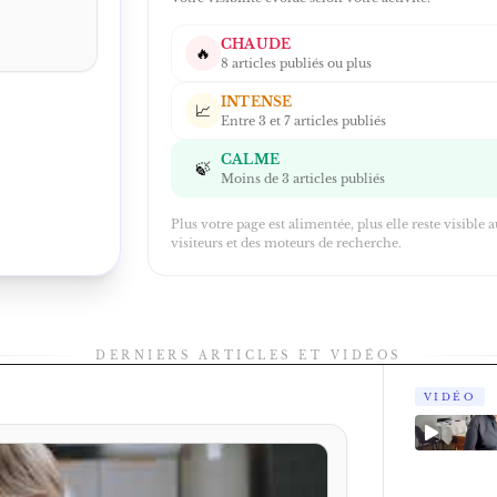
CHAUDE
🔥
8 articles publiés ou plus
INTENSE
📈
Entre 3 et 7 articles publiés
CALME
🍃
Moins de 3 articles publiés
Plus votre page est alimentée, plus elle reste visible 
visiteurs et des moteurs de recherche.
DERNIERS ARTICLES ET VIDÉOS
VIDÉO