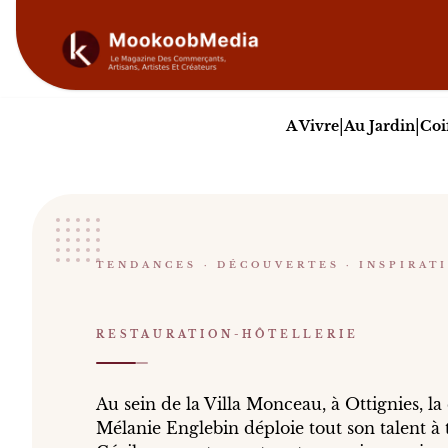
|
|
A Vivre
Au Jardin
Coi
Cécila by Mélanie Engleb
TENDANCES · DÉCOUVERTES · INSPIRAT
RESTAURATION-HÔTELLERIE
Ottignies
Au sein de la Villa Monceau, à Ottignies, la che
RESTAURATION-HÔTELLERIE
Catalogue :
restaurants, presse, vidéos
.
Au sein de la Villa Monceau, à Ottignies, la
Mélanie Englebin déploie tout son talent à 