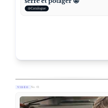
serre et potager 🤩
Catalogue
No. 01
VIDÉO