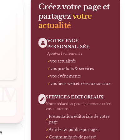
Créez votre page et
partagez
votre
actualité
VOTRE PAGE
PERSONNALISÉE
Ajoutez facilement :
✓
vos actualités
✓
vos produits & services
✓
vos événements
✓
vos liens web et réseaux sociaux
OM
SERVICES ÉDITORIAUX
Notre rédaction peut également créer
vos contenus :
Présentation éditoriale de votre
✓
page
✓
Articles & publireportages
S
✓
Communiqués de presse