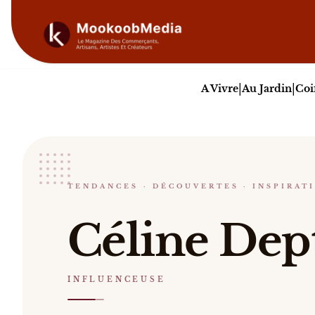
|
|
A Vivre
Au Jardin
Coi
Céline dept
TENDANCES · DÉCOUVERTES · INSPIRAT
INFLUENCEUSE
Céline Dept Céline Dept est une créatrice de con
Céline Dep
Catalogue :
presse, vidéos
.
INFLUENCEUSE