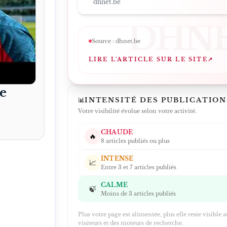
dhnet.be
DHN
Source :
dhnet.be
LIRE L'ARTICLE SUR LE SITE
↗
e
📊
INTENSITÉ DES PUBLICATION
Votre visibilité évolue selon votre activité.
CHAUDE
🔥
8 articles publiés ou plus
INTENSE
📈
Entre 3 et 7 articles publiés
CALME
🍃
Moins de 3 articles publiés
Plus votre page est alimentée, plus elle reste visible 
visiteurs et des moteurs de recherche.