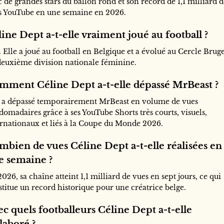
 de grandes stars du ballon rond et son record de 1,1 milliard 
s YouTube en une semaine en 2026.
ine Dept a-t-elle vraiment joué au football ?
 Elle a joué au football en Belgique et a évolué au Cercle Brug
deuxième division nationale féminine.
mment Céline Dept a-t-elle dépassé MrBeast ?
e a dépassé temporairement MrBeast en volume de vues
omadaires grâce à ses YouTube Shorts très courts, visuels,
ernationaux et liés à la Coupe du Monde 2026.
mbien de vues Céline Dept a-t-elle réalisées en
e semaine ?
026, sa chaîne atteint 1,1 milliard de vues en sept jours, ce qui
stitue un record historique pour une créatrice belge.
c quels footballeurs Céline Dept a-t-elle
laboré ?