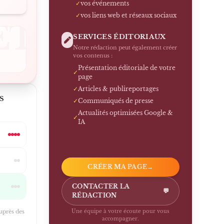
✓
vos événements
✓
vos liens web et réseaux sociaux
ET
SERVICES ÉDITORIAUX
Notre rédaction peut également créer
vos contenus :
Présentation éditoriale de votre
✓
page
✓
Articles & publireportages
S
✓
Communiqués de presse
Actualités optimisées Google &
✓
IA
CRÉER MA PAGE
→
CONTACTER LA
💬
RÉDACTION
auprès des
Une équipe à votre écoute pour vous
accompagner.