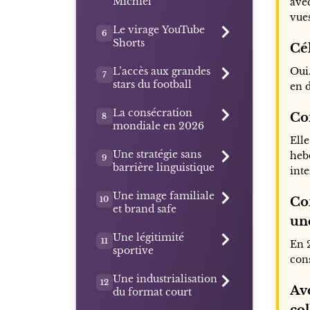
Michiel
avec
vue
Le virage YouTube
6
Shorts
Cél
L’accès aux grandes
Oui.
7
stars du football
en 
La consécration
Co
8
mondiale en 2026
Ell
Une stratégie sans
hebd
9
barrière linguistique
int
Une image familiale
10
Co
et brand safe
un
Une légitimité
11
En 2
sportive
con
Une industrialisation
12
Ave
du format court
col