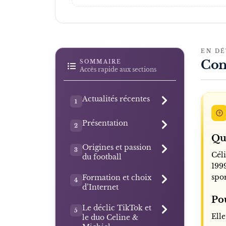
EN DÉ
Con
SOMMAIRE
Accès rapide aux sections
Actualités récentes
1
Présentation
2
Qu
Origines et passion
3
Cél
du football
1999
spo
Formation et choix
4
d’Internet
Po
Le déclic TikTok et
5
Elle
le duo Celine &