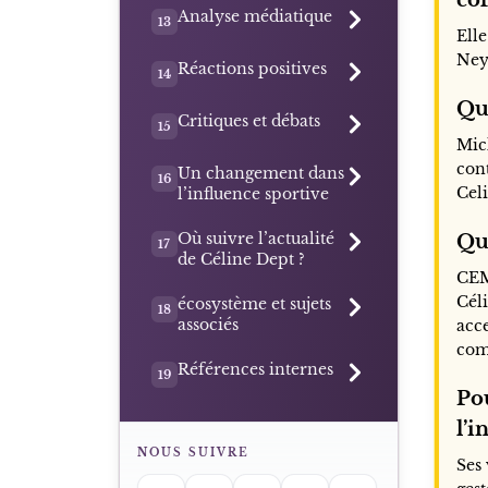
Analyse médiatique
13
Ell
Ney
Réactions positives
14
Qui
Critiques et débats
15
Mic
con
Un changement dans
16
Cel
l’influence sportive
Où suivre l’actualité
Qu
17
de Céline Dept ?
CEM
Cél
écosystème et sujets
18
associés
acce
com
Références internes
19
Po
l’i
NOUS SUIVRE
Ses 