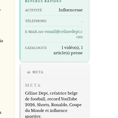
REPÈRES RAPIDES
,
Influenceuse
ACTIVITÉ
.
TÉLÉPHONE
no-email@celinedept.c
E-MAIL
om
ia
1 vidéo(s), 1
CATALOGUE
article(s) presse
META
META
Céline Dept, créatrice belge
de football, record YouTube
2026, Shorts, Ronaldo, Coupe
du Monde et influence
s
sportive.