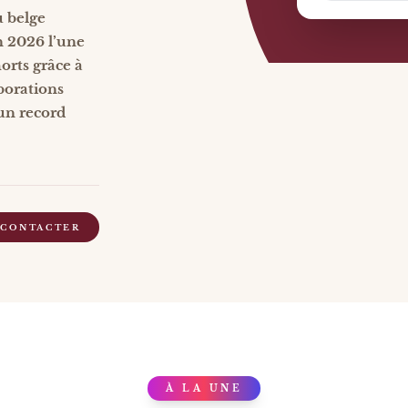
u belge
n 2026 l’une
orts grâce à
aborations
 un record
 CONTACTER
À LA UNE