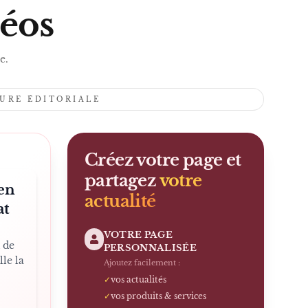
S
déos
e.
TURE ÉDITORIALE
Créez votre page et
partagez
votre
 en
actualité
at
VOTRE PAGE
 de
PERSONNALISÉE
lle la
Ajoutez facilement :
✓
vos actualités
✓
vos produits & services