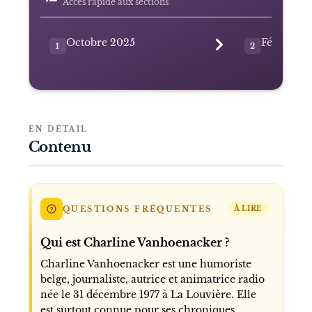
Accès rapide aux sections
Octobre 2025
Février 2
1
2
EN DÉTAIL
Contenu
QUESTIONS FRÉQUENTES
À LIRE
Qui est Charline Vanhoenacker ?
Charline Vanhoenacker est une humoriste
belge, journaliste, autrice et animatrice radio
née le 31 décembre 1977 à La Louvière. Elle
est surtout connue pour ses chroniques