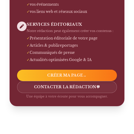
✓
vos événements
✓
vos liens web et réseaux sociaux
SERVICES ÉDITORIAUX
Notre rédaction peut également créer vos contenus :
✓
Présentation éditoriale de votre page
✓
Articles & publireportages
✓
Communiqués de presse
✓
Actualités optimisées Google & IA
CRÉER MA PAGE
→
CONTACTER LA RÉDACTION
💬
Une équipe à votre écoute pour vous accompagner.