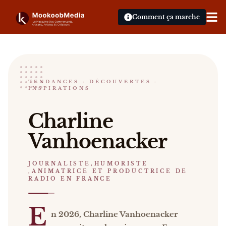
Comment ça marche
Charline Vanhoenacker
TENDANCES · DÉCOUVERTES ·
INSPIRATIONS
JOURNALISTE,HUMORISTE ,ANIMATRICE ET PRO
Charline Vanhoenacker En 2026, Charline Vanhoenac
Charline
Catalogue :
presse, livres
.
Vanhoenacker
JOURNALISTE,HUMORISTE
,ANIMATRICE ET PRODUCTRICE DE
RADIO EN FRANCE
E
n 2026, Charline Vanhoenacker