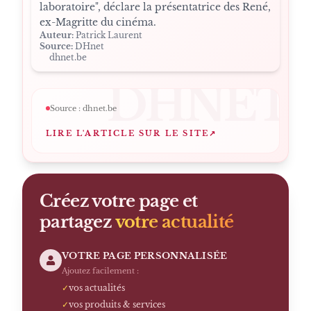
laboratoire", déclare la présentatrice des René,
ex-Magritte du cinéma.
Auteur:
Patrick Laurent
Source:
DHnet
dhnet.be
DHNET
Source :
dhnet.be
LIRE L'ARTICLE SUR LE SITE
↗
Créez votre page et
partagez
votre actualité
VOTRE PAGE PERSONNALISÉE
Ajoutez facilement :
✓
vos actualités
✓
vos produits & services