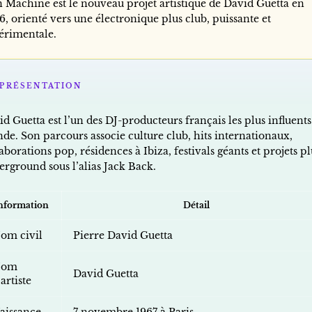
 Machine est le nouveau projet artistique de David Guetta en
, orienté vers une électronique plus club, puissante et
érimentale.
PRÉSENTATION
d Guetta est l’un des DJ-producteurs français les plus influents
de. Son parcours associe culture club, hits internationaux,
aborations pop, résidences à Ibiza, festivals géants et projets pl
erground sous l’alias Jack Back.
nformation
Détail
om civil
Pierre David Guetta
Nom
David Guetta
’artiste
aissance
7 novembre 1967 à Paris