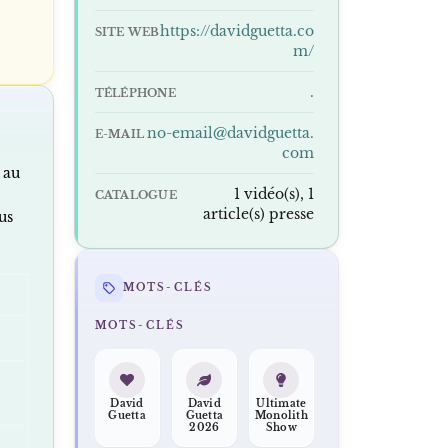
https://davidguetta.co
SITE WEB
m/
.
TÉLÉPHONE
no-email@davidguetta.
E-MAIL
com
 au
1 vidéo(s), 1
CATALOGUE
article(s) presse
us
MOTS-CLÉS
MOTS-CLÉS
David
David
Ultimate
Guetta
Guetta
Monolith
2026
Show