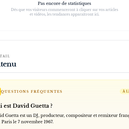
Pas encore de statistiques
Dès que vos visiteurs commenceront à cliquer sur vos articles
et vidéos, les tendances apparaîtront ici.
TAIL
tenu
QUESTIONS FRÉQUENTES
À L
i est David Guetta ?
id Guetta est un DJ, producteur, compositeur et remixeur fran
à Paris le 7 novembre 1967.