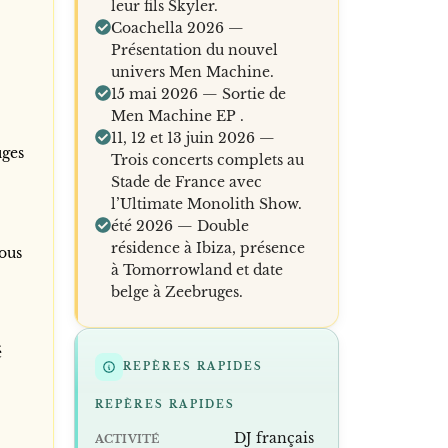
leur fils Skyler.
Coachella 2026 —
Présentation du nouvel
univers Men Machine.
15 mai 2026 — Sortie de
Men Machine EP .
11, 12 et 13 juin 2026 —
uges
Trois concerts complets au
Stade de France avec
l’Ultimate Monolith Show.
été 2026 — Double
résidence à Ibiza, présence
tous
à Tomorrowland et date
belge à Zeebruges.
é
REPÈRES RAPIDES
REPÈRES RAPIDES
DJ français
ACTIVITÉ