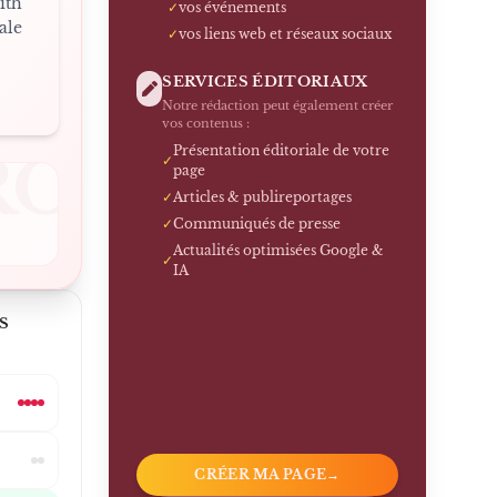
ith
✓
vos événements
ale
✓
vos liens web et réseaux sociaux
SERVICES ÉDITORIAUX
Notre rédaction peut également créer
vos contenus :
Présentation éditoriale de votre
RO
✓
page
✓
Articles & publireportages
✓
Communiqués de presse
Actualités optimisées Google &
✓
IA
S
CRÉER MA PAGE
→