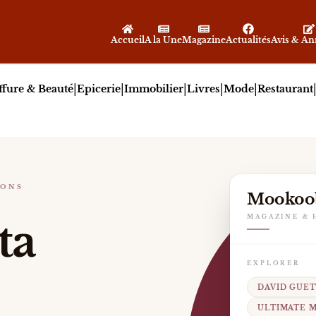
Accueil
A la Une
Magazine
Actualités
Avis & A
|
|
|
|
|
ffure & Beauté
Epicerie
Immobilier
Livres
Mode
Restaurant
IONS
Mookoo
tronique, David Guetta poursuit en 2026 une nouvelle p
MAGAZINE & 
ta
EXPLORER
DAVID GUET
ULTIMATE 