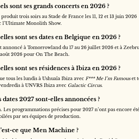
ls sont ses grands concerts en 2026 ?
e produit trois soirs au Stade de France les 11, 12 et 13 juin 2026
c l’Ultimate Monolith Show.
lles sont ses dates en Belgique en 2026 ?
est annoncé à Tomorrowland du 17 au 26 juillet 2026 et à Zeebr
8 août 2026 pour On The Beach.
lles sont ses résidences à Ibiza en 2026 ?
oue tous les lundis à Ushuaïa Ibiza avec
F*** Me I’m Famous
et 
 vendredis à UNVRS Ibiza avec
Galactic Circus
.
 dates 2027 sont-elles annoncées ?
. Les programmations précises pour 2027 n’ont pas encore ét
oilées par ses équipes de production.
’est-ce que Men Machine ?