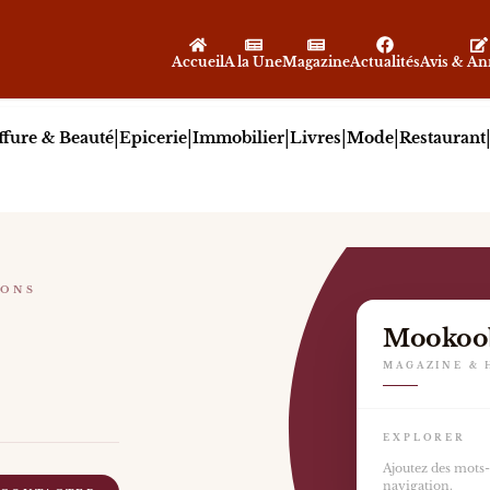
Accueil
A la Une
Magazine
Actualités
Avis & A
|
|
|
|
|
ffure & Beauté
Epicerie
Immobilier
Livres
Mode
Restaurant
IONS
Mookoo
MAGAZINE & 
EXPLORER
Ajoutez des mots-c
navigation.