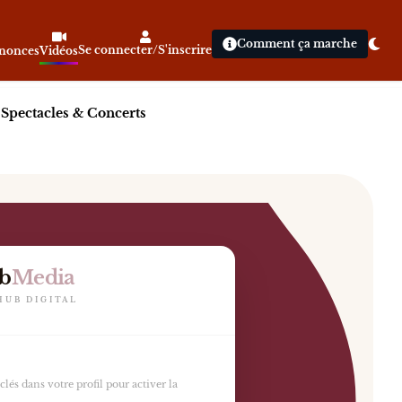
Comment ça marche
Se connecter/S'inscrire
nnonces
Vidéos
|
Spectacles & Concerts
b
Media
HUB DIGITAL
lés dans votre profil pour activer la