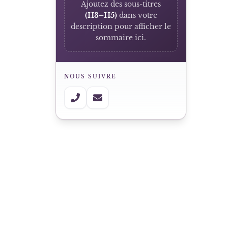
Ajoutez des sous-titres
(H3–H5)
dans votre
description pour afficher le
sommaire ici.
NOUS SUIVRE