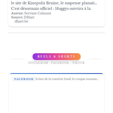
le site de Kinepolis Braine, le suspense planait…
C'est désormais officiel : Huggys ouvrira à la.
Auteur:
Servane Calmant
Source:
DHnet
dhnet.be
REELS & SHORTS
INSTAGRAM · FACEBOOK · TIKTOK
Icône de la comfort food, le croque-monsieur se réinvente en Burger de caractère. Patty généreux, jambon à l’os, emmental qui file, béchamel cuisinée maison qui réchauffe le cœur.
FACEBOOK