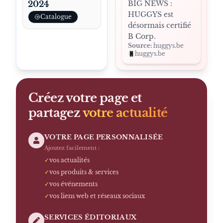
2024
BIG NEWS :
HUGGYS est
Catalogue
désormais certifié
B Corp.
Source:
huggys.be
huggys.be
Créez votre page et
partagez
votre actualité
VOTRE PAGE PERSONNALISÉE
Ajoutez facilement :
✓
vos actualités
✓
vos produits & services
✓
vos événements
✓
vos liens web et réseaux sociaux
SERVICES ÉDITORIAUX