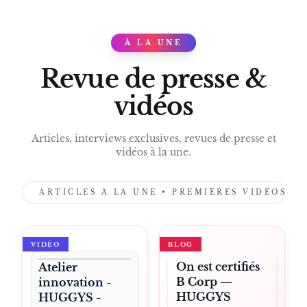
FRITES À VOLONTÉ.
À LA UNE
PRESS
Revue de presse &
vidéos
Articles, interviews exclusives, revues de presse et
vidéos à la une.
ARTICLES À LA UNE • PREMIÈRES VIDÉOS •
VIDÉO
BLOG
On est certifiés
Atelier
B Corp —
innovation -
HUGGYS
HUGGYS -