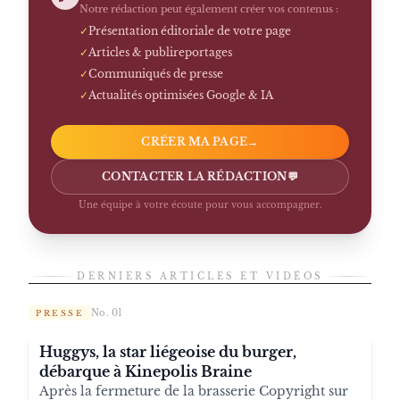
Notre rédaction peut également créer vos contenus :
✓
Présentation éditoriale de votre page
✓
Articles & publireportages
✓
Communiqués de presse
✓
Actualités optimisées Google & IA
CRÉER MA PAGE
→
CONTACTER LA RÉDACTION
💬
Une équipe à votre écoute pour vous accompagner.
DERNIERS ARTICLES ET VIDÉOS
No. 01
PRESSE
Huggys, la star liégeoise du burger,
débarque à Kinepolis Braine
Après la fermeture de la brasserie Copyright sur