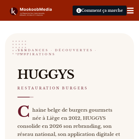
Comment ça marche
Huggy's
TENDANCES · DÉCOUVERTES ·
INSPIRATIONS
RESTAURATION BURGERS
HUGGYS Chaîne belge de burgers gourmets née à Li
HUGGYS
Catalogue :
restaurants, presse, vidéos
.
RESTAURATION BURGERS
C
haîne belge de burgers gourmets
née à Liège en 2012, HUGGYS
consolide en 2026 son rebranding, son
réseau national, son application digitale et