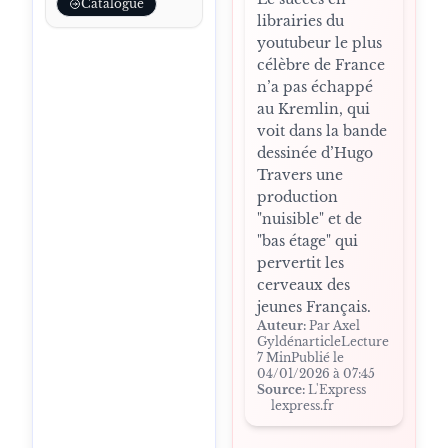
Catalogue
librairies du
youtubeur le plus
célèbre de France
n’a pas échappé
au Kremlin, qui
voit dans la bande
dessinée d’Hugo
Travers une
production
"nuisible" et de
"bas étage" qui
pervertit les
cerveaux des
jeunes Français.
Auteur:
Par Axel
GyldénarticleLecture
7 MinPublié le
04/01/2026 à 07:45
Source:
L'Express
lexpress.fr