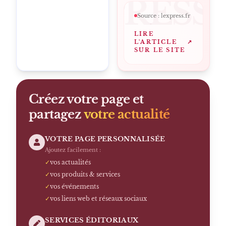
LEXPRESS
Source :
lexpress.fr
LIRE
L'ARTICLE
↗
SUR LE SITE
Créez votre page et
partagez
votre actualité
VOTRE PAGE PERSONNALISÉE
Ajoutez facilement :
✓
vos actualités
✓
vos produits & services
✓
vos événements
✓
vos liens web et réseaux sociaux
SERVICES ÉDITORIAUX