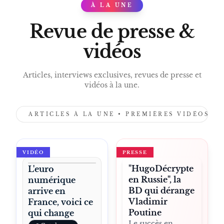
À LA UNE
PRESS
Revue de presse &
vidéos
Articles, interviews exclusives, revues de presse et
vidéos à la une.
ARTICLES À LA UNE • PREMIÈRES VIDÉOS •
VIDÉO
PRESSE
"HugoDécrypte
L'euro
en Russie", la
numérique
BD qui dérange
arrive en
Vladimir
France, voici ce
Poutine
qui change
Le succès en