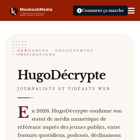
Comment ça marche
HugoDécrypte
TENDANCES · DÉCOUVERTES ·
INSPIRATIONS
JOURNALISTE ET VIDÉASTE WEB
HugoDécrypte En 2026, HugoDécrypte confirme son st
HugoDécrypte
Catalogue :
presse, vidéos, livres
.
JOURNALISTE ET VIDÉASTE WEB
E
n 2026, HugoDécrypte confirme son
statut de média numérique de
référence auprès des jeunes publics, entre
formats quotidiens, podcasts, déclinaisons