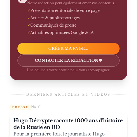
Notre rédaction peut également créer vos contenus :
✓
Présentation éditoriale de votre page
✓
Articles & publireportages
✓
Communiqués de presse
✓
Actualités optimisées Google & IA
CRÉER MA PAGE
→
CONTACTER LA RÉDACTION
💬
Une équipe à votre écoute pour vous accompagner.
DERNIERS ARTICLES ET VIDÉOS
No. 01
PRESSE
Hugo Décrypte raconte 1000 ans d'histoire
de la Russie en BD
Pour la première fois, le journaliste Hugo