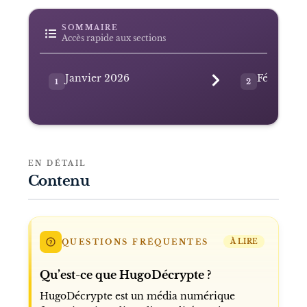
SOMMAIRE
Accès rapide aux sections
Janvier 2026
Février e
1
2
EN DÉTAIL
Contenu
QUESTIONS FRÉQUENTES
À LIRE
Qu’est-ce que HugoDécrypte ?
HugoDécrypte est un média numérique