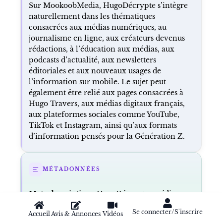
Sur MookoobMedia, HugoDécrypte s’intègre
naturellement dans les thématiques
consacrées aux médias numériques, au
journalisme en ligne, aux créateurs devenus
rédactions, à l’éducation aux médias, aux
podcasts d’actualité, aux newsletters
éditoriales et aux nouveaux usages de
l’information sur mobile. Le sujet peut
également être relié aux pages consacrées à
Hugo Travers, aux médias digitaux français,
aux plateformes sociales comme YouTube,
TikTok et Instagram, ainsi qu’aux formats
d’information pensés pour la Génération Z.
MÉTADONNÉES
Meta description :
HugoDécrypte, média
fondé par Hugo Travers, explique l’actualité
Se connecter/S'inscrire
Accueil
Avis & Annonces
Vidéos
aux jeunes via vidéos, podcasts et newsletters