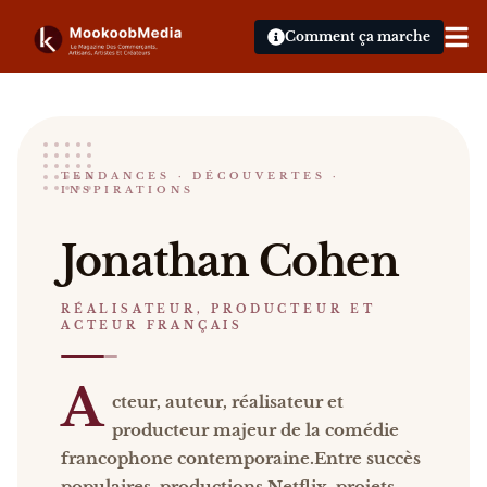
Comment ça marche
Jonathan Cohen
TENDANCES · DÉCOUVERTES ·
INSPIRATIONS
RÉALISATEUR, PRODUCTEUR ET ACTEUR FRANÇA
Jonathan Cohen Acteur, auteur, réalisateur et pro
Jonathan Cohen
Catalogue :
presse, vidéos
.
RÉALISATEUR, PRODUCTEUR ET
ACTEUR FRANÇAIS
A
cteur, auteur, réalisateur et
producteur majeur de la comédie
francophone contemporaine.
Entre succès
populaires, productions Netflix, projets