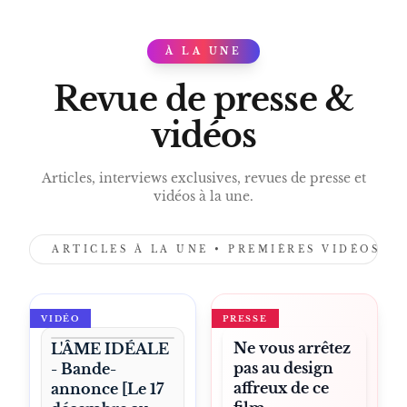
À LA UNE
PRESS
Revue de presse &
vidéos
Articles, interviews exclusives, revues de presse et
vidéos à la une.
ARTICLES À LA UNE • PREMIÈRES VIDÉOS •
VIDÉO
PRESSE
Ne vous arrêtez
L'ÂME IDÉALE
pas au design
- Bande-
affreux de ce
annonce [Le 17