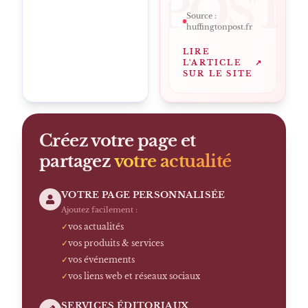
NGTONPOST
Source :
huffingtonpost.fr
LIRE
L'ARTICLE
↗
SUR LE SITE
Créez votre page et
partagez
votre actualité
VOTRE PAGE PERSONNALISÉE
Ajoutez facilement :
✓
vos actualités
✓
vos produits & services
✓
vos événements
✓
vos liens web et réseaux sociaux
SERVICES ÉDITORIAUX