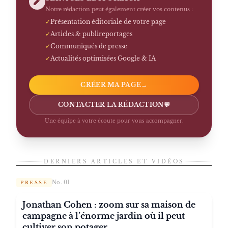
Notre rédaction peut également créer vos contenus :
✓
Présentation éditoriale de votre page
✓
Articles & publireportages
✓
Communiqués de presse
✓
Actualités optimisées Google & IA
CRÉER MA PAGE
→
CONTACTER LA RÉDACTION
💬
Une équipe à votre écoute pour vous accompagner.
DERNIERS ARTICLES ET VIDÉOS
No. 01
PRESSE
Jonathan Cohen : zoom sur sa maison de
campagne à l’énorme jardin où il peut
cultiver son potager