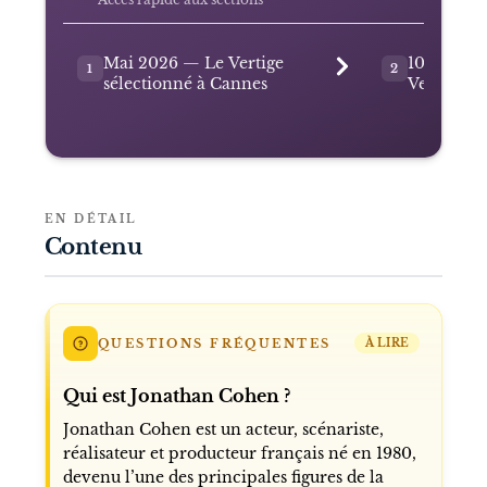
Mai 2026 — Le Vertige
10 juin 2
1
2
sélectionné à Cannes
Vertige
EN DÉTAIL
Contenu
QUESTIONS FRÉQUENTES
À LIRE
Qui est Jonathan Cohen ?
Jonathan Cohen est un acteur, scénariste,
réalisateur et producteur français né en 1980,
devenu l’une des principales figures de la