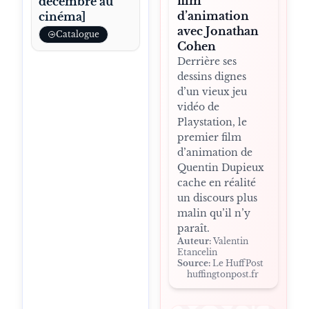
film
décembre au
d’animation
cinéma]
avec Jonathan
Catalogue
Cohen
Derrière ses
dessins dignes
d’un vieux jeu
vidéo de
Playstation, le
premier film
d’animation de
Quentin Dupieux
cache en réalité
un discours plus
malin qu’il n’y
paraît.
Auteur:
Valentin
Etancelin
Source:
Le HuffPost
huffingtonpost.fr