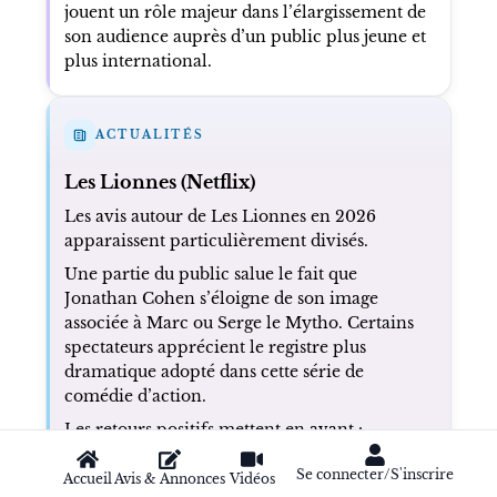
jouent un rôle majeur dans l’élargissement de
son audience auprès d’un public plus jeune et
plus international.
ACTUALITÉS
Les Lionnes (Netflix)
Les avis autour de Les Lionnes en 2026
apparaissent particulièrement divisés.
Une partie du public salue le fait que
Jonathan Cohen s’éloigne de son image
associée à Marc ou Serge le Mytho. Certains
spectateurs apprécient le registre plus
dramatique adopté dans cette série de
comédie d’action.
Les retours positifs mettent en avant :
une énergie jugée efficace et rafraîchissante
une dynamique de groupe portée par les
Se connecter/S'inscrire
Accueil
Avis & Annonces
Vidéos
personnages féminins