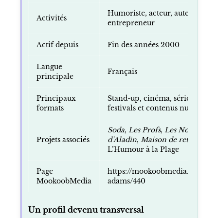
Humoriste, acteur, auteur, prod
Activités
entrepreneur
Actif depuis
Fin des années 2000
Langue
Français
principale
Principaux
Stand-up, cinéma, séries, télévi
formats
festivals et contenus numérique
Soda
,
Les Profs
,
Les Nouvelles 
Projets associés
d’Aladin
,
Maison de retraite
, Le
L’Humour à la Plage
Page
https://mookoobmedia.com/my
MookoobMedia
adams/440
Un profil devenu transversal