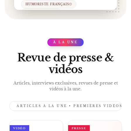
HUMORISTE FRANÇAIS
COMEDY CLUB
PRODUCTEUR FRANÇAIS
KOBA WORLD
FESTIVAL HUMOUR JUAN-LES-PINS
À LA UNE
PRESS
Revue de presse &
vidéos
Articles, interviews exclusives, revues de presse et
vidéos à la une.
ARTICLES À LA UNE • PREMIÈRES VIDÉOS •
VIDÉO
PRESSE