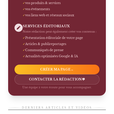
✓
vos produits & services
✓
vos événements
✓
vos liens web et réseaux sociaux
SERVICES ÉDITORIAUX
Notre rédaction peut également créer vos contenus :
✓
Présentation éditoriale de votre page
✓
Articles & publireportages
✓
Communiqués de presse
✓
Actualités optimisées Google & IA
CRÉER MA PAGE
→
CONTACTER LA RÉDACTION
💬
Une équipe à votre écoute pour vous accompagner.
DERNIERS ARTICLES ET VIDÉOS