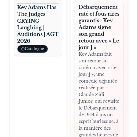
Débarquement
Kev Adams Has
raté et fous rires
The Judges
garantis : Kev
CRYING
Adams signe
Laughing |
son grand
Auditions | AGT
retour avec « Le
2026
jour J »
Catalogue
Kev Adams fait
son retour au
cinéma avec « Le
jour J », une
comédie déjantée
réalisée par
Claude Zidi
Junior, qui revisite
le Débarquement
de 1944 dans un
esprit burlesque, à
la manière des
grandes heures de