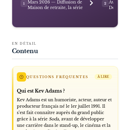
Mars 2026 — Diffusion de
Avril 202
1
2
Maison de retraite, la série
Développ
EN DÉTAIL
Contenu
QUESTIONS FRÉQUENTES
À LIRE
Qui est Kev Adams ?
Kev Adams est un humoriste, acteur, auteur et
producteur français né le 1er juillet 1991. Il
s’est fait connaître auprès du grand public
grâce à la série
Soda
, avant de développer
une carrière dans le stand-up, le cinéma et la