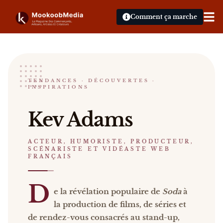
Comment ça marche
Kev Adams
TENDANCES · DÉCOUVERTES ·
INSPIRATIONS
ACTEUR, HUMORISTE, PRODUCTEUR, SCÉNARISTE
Kev Adams De la révélation populaire de Soda à la 
Kev Adams
Catalogue :
presse, vidéos
.
ACTEUR, HUMORISTE, PRODUCTEUR,
SCÉNARISTE ET VIDÉASTE WEB
FRANÇAIS
D
e la révélation populaire de
Soda
à
la production de films, de séries et
de rendez-vous consacrés au stand-up,