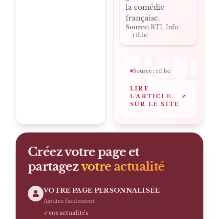
la comédie
française.
Source:
RTL Info
rtl.be
RTL
Source :
rtl.be
LIRE
L'ARTICLE
↗
SUR LE SITE
Créez votre page et
partagez
votre actualité
VOTRE PAGE PERSONNALISÉE
Ajoutez facilement :
✓
vos actualités