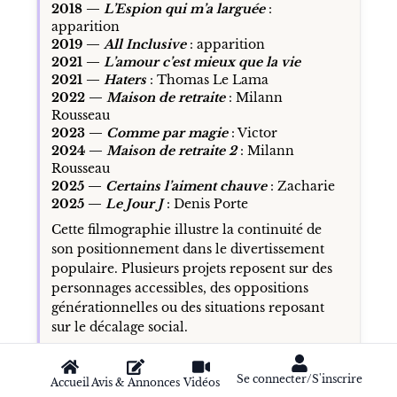
2018 —
L’Espion qui m’a larguée
:
apparition
2019 —
All Inclusive
: apparition
2021 —
L’amour c’est mieux que la vie
2021 —
Haters
: Thomas Le Lama
2022 —
Maison de retraite
: Milann
Rousseau
2023 —
Comme par magie
: Victor
2024 —
Maison de retraite 2
: Milann
Rousseau
2025 —
Certains l’aiment chauve
: Zacharie
2025 —
Le Jour J
: Denis Porte
Cette filmographie illustre la continuité de
son positionnement dans le divertissement
populaire. Plusieurs projets reposent sur des
personnages accessibles, des oppositions
générationnelles ou des situations reposant
sur le décalage social.
Animation et doublage
Se connecter/S'inscrire
Accueil
Avis & Annonces
Vidéos
Kev Adams a également participé au