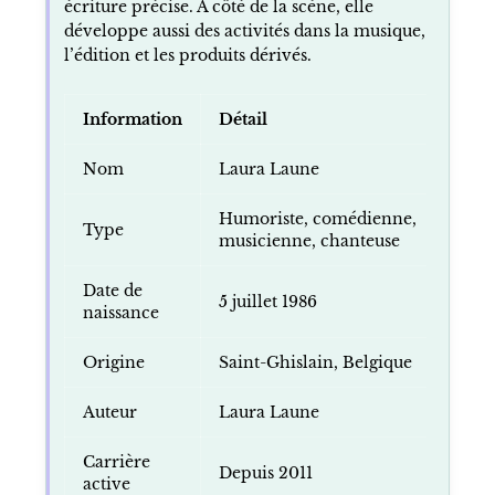
PRÉSENTATION
Laura Laune occupe une place identifiée
dans le stand-up et le spectacle humoristique
francophone. Son univers repose sur une
parole corrosive, sans tabou, nourrie par la
provocation, le second degré extrême et une
écriture précise. À côté de la scène, elle
développe aussi des activités dans la musique,
l’édition et les produits dérivés.
Information
Détail
Nom
Laura Laune
Humoriste, comédienne,
Type
musicienne, chanteuse
Date de
5 juillet 1986