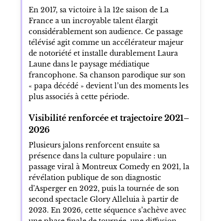
Le texte situe en 2014 sa rencontre avec
Jérémy Ferrari, qui choisit de la produire via
Dark Smile Productions. Cette collaboration
est présentée comme une étape décisive dans
la structuration de sa carrière et dans
l’affirmation de son style « sans limite ».
Le tournant de 2017
En 2017, sa victoire à la 12e saison de La
France a un incroyable talent élargit
considérablement son audience. Ce passage
télévisé agit comme un accélérateur majeur
de notoriété et installe durablement Laura
Laune dans le paysage médiatique
francophone. Sa chanson parodique sur son
« papa décédé » devient l’un des moments les
plus associés à cette période.
Visibilité renforcée et trajectoire 2021–
2026