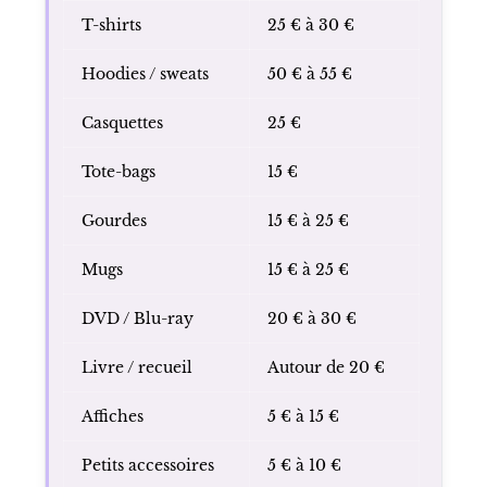
Livrets de partitions
Livre de textes et réflexions personnelles
Affiches et posters, parfois en édition signée
Prix indicatifs du merchandising en 2026
Produit
Prix estimé
T-shirts
25 € à 30 €
Hoodies / sweats
50 € à 55 €
Casquettes
25 €
Tote-bags
15 €
Gourdes
15 € à 25 €
Mugs
15 € à 25 €