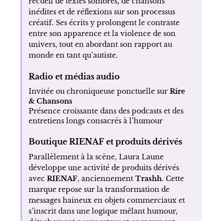
Formats audio longs et podcasts autour de sa
méthode d’écriture et de sa vision de la
liberté d’expression
Livres et édition
Le texte ajoute l’existence d’un ouvrage
intitulé
Encre Noire
, présenté comme un
recueil de textes sombres, de chansons
inédites et de réflexions sur son processus
créatif. Ses écrits y prolongent le contraste
entre son apparence et la violence de son
univers, tout en abordant son rapport au
monde en tant qu’autiste.
Radio et médias audio
Invitée ou chroniqueuse ponctuelle sur
Rire
& Chansons
Présence croissante dans des podcasts et des
entretiens longs consacrés à l’humour