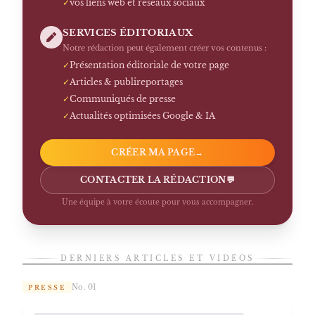
✓
vos liens web et réseaux sociaux
SERVICES ÉDITORIAUX
Notre rédaction peut également créer vos contenus :
✓
Présentation éditoriale de votre page
✓
Articles & publireportages
✓
Communiqués de presse
✓
Actualités optimisées Google & IA
CRÉER MA PAGE
→
CONTACTER LA RÉDACTION
💬
Une équipe à votre écoute pour vous accompagner.
DERNIERS ARTICLES ET VIDÉOS
No. 01
PRESSE