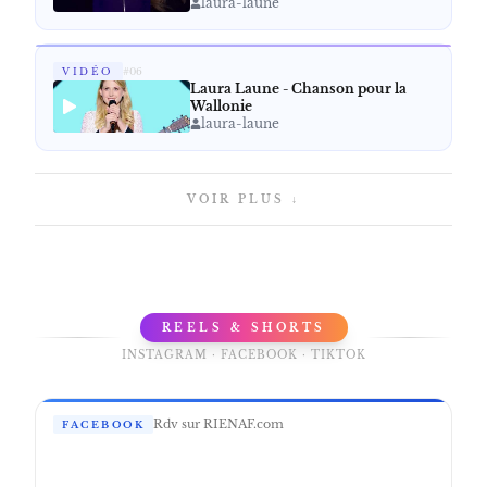
VIDÉO
#
04
MON PIRE DATE - LAURA
LAUNE
laura-laune
VIDÉO
#
05
MIGRANTS ET ÉCOLOGIE -
LAURA LAUNE
laura-laune
VIDÉO
#
06
Laura Laune - Chanson pour la
Wallonie
laura-laune
VOIR PLUS ↓