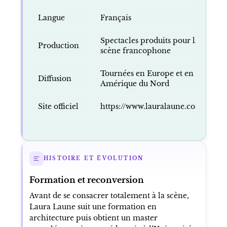
naissance
Origine
Saint-Ghislain, Belgique
Auteur
Laura Laune
Carrière
Depuis 2011
active
Langue
Français
Spectacles produits pour la
Production
scène francophone
Tournées en Europe et en
Diffusion
Amérique du Nord
Site officiel
https://www.lauralaune.com