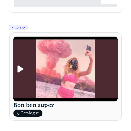
« J’avais l’image très cliché de l’autisme » :
comment Laura Laune a découvert qu’elle
était Asperger
Première humoriste belge à remplir deux Forest
National, Laura Laune revient avec un spectacle
personnel où elle aborde pour la première fois
sur scène son autisme, la violence conjugale et les
coulisses d’un succès vécu dans le chaos.
Source:
RTL Info
rtl.be
VIDÉO