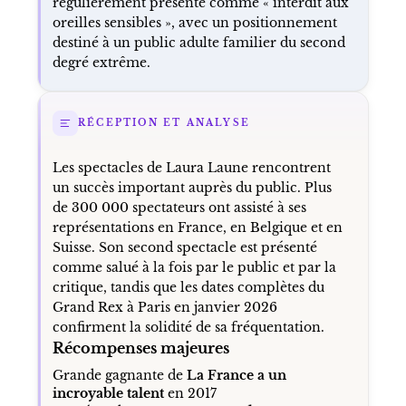
sociaux. Le texte souligne aussi sa manière
d’explorer des sujets intimes ou tabous en
assumant pleinement la provocation.
La musique fait également partie de son
identité. Elle compose au piano et à la
guitare, ce qui nourrit ses chansons de scène
et ses passages musicaux. Son humour est
régulièrement présenté comme « interdit aux
oreilles sensibles », avec un positionnement
destiné à un public adulte familier du second
degré extrême.
RÉCEPTION ET ANALYSE
Les spectacles de Laura Laune rencontrent
un succès important auprès du public. Plus
de 300 000 spectateurs ont assisté à ses
représentations en France, en Belgique et en
Suisse. Son second spectacle est présenté