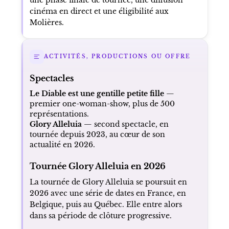
Plusieurs jalons renforcent ensuite sa
présence dans la culture populaire : un
passage viral à Montreux Comedy en 2021, la
révélation publique de son diagnostic
d’Asperger en 2022, puis la tournée de son
second spectacle Glory Alleluia à partir de
2023. En 2026, cette séquence s’achève avec
une phase finale de tournée, une diffusion
cinéma en direct et une éligibilité aux
Molières.
ACTIVITÉS, PRODUCTIONS OU OFFRE
Spectacles
Le Diable est une gentille petite fille
—
premier one-woman-show, plus de 500
représentations.
Glory Alleluia
— second spectacle, en
tournée depuis 2023, au cœur de son