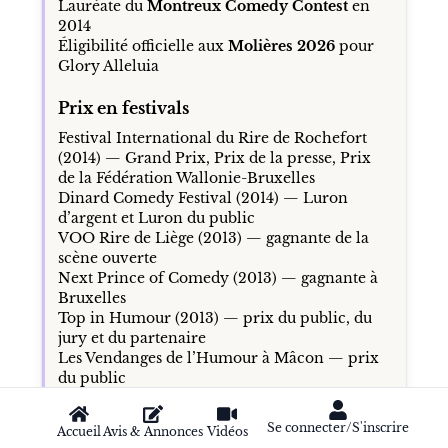
comme salué à la fois par le public et par la
critique, tandis que les dates complètes du
Grand Rex à Paris en janvier 2026
confirment la solidité de sa fréquentation.
Récompenses majeures
Grande gagnante de
La France a un
incroyable talent
en 2017
Lauréate du
Montreux Comedy Contest
en
2014
Éligibilité officielle aux
Molières 2026
pour
Glory Alleluia
Prix en festivals
Festival International du Rire de Rochefort
(2014) — Grand Prix, Prix de la presse, Prix
de la Fédération Wallonie-Bruxelles
Dinard Comedy Festival (2014) — Luron
d’argent et Luron du public
VOO Rire de Liège (2013) — gagnante de la
Se connecter/S'inscrire
scène ouverte
Accueil
Avis & Annonces
Vidéos