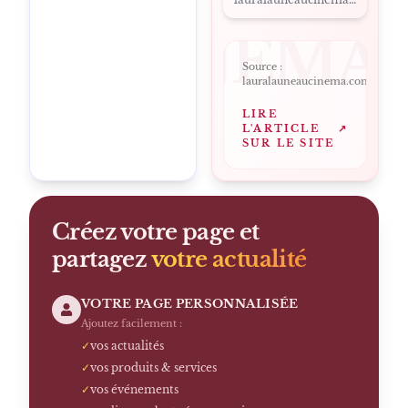
EAUCINEMA
Source :
lauralauneaucinema.com
LIRE
L'ARTICLE
↗
SUR LE SITE
Créez votre page et
partagez
votre actualité
VOTRE PAGE PERSONNALISÉE
Ajoutez facilement :
✓
vos actualités
✓
vos produits & services
✓
vos événements