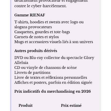
Boutique RIENAF et produits dérivés
Parallèlement à la scène, Laura Laune
développe une activité de produits dérivés
avec
RIENAF
, anciennement
Trashh
. Cette
marque repose sur la transformation de
messages haineux en objets commerciaux et
s’inscrit dans une logique mêlant humour,
détachement provocateur et engagement
contre le cyber-harcèlement.
Gamme RIENAF
T-shirts, hoodies et sweats avec logo ou
slogans provocateurs
Casquettes, gourdes et tote-bags
Carnets de notes et stylos
Mugs et accessoires visuels liés à son univers
Autres produits dérivés
DVD ou Blu-ray collector du spectacle Glory
Alleluia
CD ou vinyle de chansons de scène