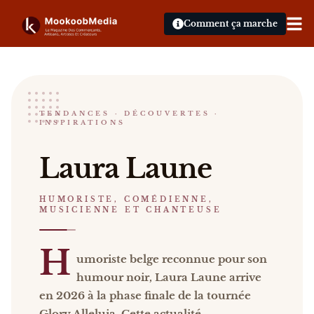
Comment ça marche
Laura Laune
TENDANCES · DÉCOUVERTES ·
INSPIRATIONS
HUMORISTE, COMÉDIENNE, MUSICIENNE ET CH
Laura Laune Humoriste belge reconnue pour son hum
Laura Laune
Catalogue :
événements, presse, vidéos
.
HUMORISTE, COMÉDIENNE,
MUSICIENNE ET CHANTEUSE
H
umoriste belge reconnue pour son
humour noir, Laura Laune arrive
en 2026 à la phase finale de la tournée
Glory Alleluia. Cette actualité