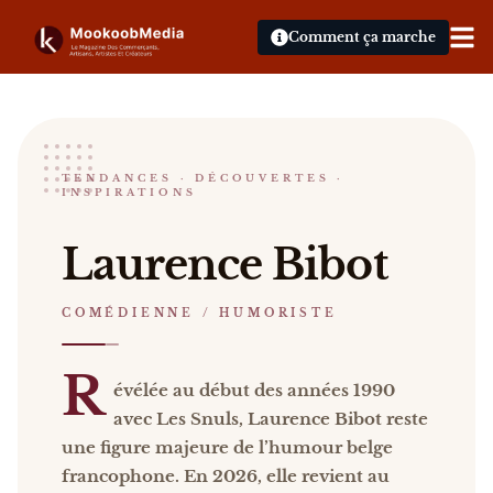
Comment ça marche
Laurence Bibot
TENDANCES · DÉCOUVERTES ·
INSPIRATIONS
COMÉDIENNE / HUMORISTE
Bruxelles
Laurence Bibot
Laurence Bibot Révélée au début des années 1990 av
Catalogue :
événements, presse, vidéos
.
COMÉDIENNE / HUMORISTE
R
évélée au début des années 1990
avec Les Snuls, Laurence Bibot reste
une figure majeure de l’humour belge
francophone. En 2026, elle revient au