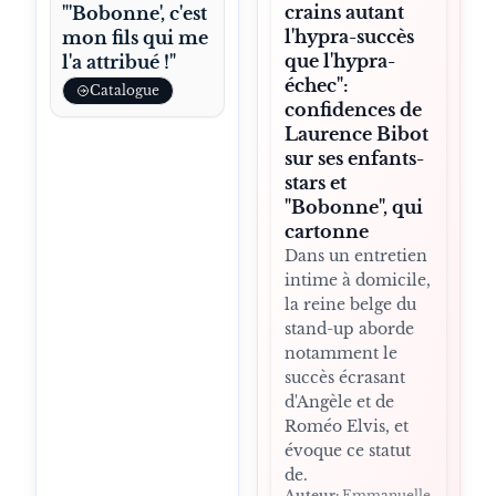
crains autant
"'Bobonne', c'est
l'hypra-succès
mon fils qui me
que l'hypra-
l'a attribué !"
échec":
Catalogue
confidences de
Laurence Bibot
sur ses enfants-
stars et
"Bobonne", qui
cartonne
Dans un entretien
intime à domicile,
la reine belge du
stand-up aborde
notamment le
succès écrasant
d'Angèle et de
Roméo Elvis, et
évoque ce statut
de.
Auteur:
Emmanuelle