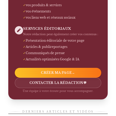
✓
vos produits & services
✓
vos événements
✓
vos liens web et réseaux sociaux
SERVICES ÉDITORIAUX
Notre rédaction peut également créer vos contenus :
✓
Présentation éditoriale de votre page
✓
Articles & publireportages
✓
Communiqués de presse
✓
Actualités optimisées Google & IA
CRÉER MA PAGE
→
CONTACTER LA RÉDACTION
💬
Une équipe à votre écoute pour vous accompagner.
DERNIERS ARTICLES ET VIDÉOS