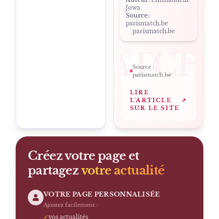
Jowa
Source:
parismatch.be
parismatch.be
ARISMATCH
Source :
parismatch.be
LIRE
L'ARTICLE
↗
SUR LE SITE
Créez votre page et
partagez
votre actualité
VOTRE PAGE PERSONNALISÉE
Ajoutez facilement :
✓
vos actualités