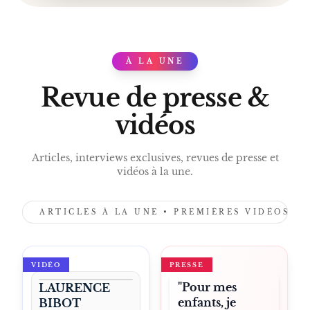
SCÈNE BELGE FRANCOPHONE
ONE-WOMAN-SHOW BELGE
FAMILLE VAN LAEKEN.
À LA UNE
PRESS
Revue de presse &
vidéos
Articles, interviews exclusives, revues de presse et
vidéos à la une.
ARTICLES À LA UNE • PREMIÈRES VIDÉOS •
VIDÉO
PRESSE
"Pour mes
LAURENCE
enfants, je
BIBOT