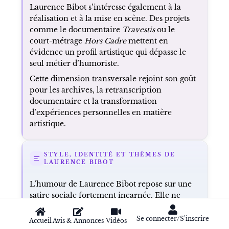
Laurence Bibot s’intéresse également à la
réalisation et à la mise en scène. Des projets
comme le documentaire
Travestis
ou le
court-métrage
Hors Cadre
mettent en
évidence un profil artistique qui dépasse le
seul métier d’humoriste.
Cette dimension transversale rejoint son goût
pour les archives, la retranscription
documentaire et la transformation
d’expériences personnelles en matière
artistique.
STYLE, IDENTITÉ ET THÈMES DE
LAURENCE BIBOT
L’humour de Laurence Bibot repose sur une
satire sociale fortement incarnée. Elle ne
commente pas les situations à distance : elle
les joue, les amplifie et leur donne une forme
Se connecter/S'inscrire
Accueil
Avis & Annonces
Vidéos
physique ou vocale. Ses personnages, ses