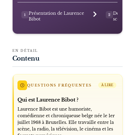
Présentation de Laurence
Des début
1
2
Bibot
scène
EN DÉTAIL
Contenu
QUESTIONS FRÉQUENTES
À LIRE
Qui est Laurence Bibot ?
Laurence Bibot est une humoriste,
comédienne et chroniqueuse belge née le 1er
juillet 1968 à Bruxelles. Elle travaille entre la
scène, la radio, la télévision, le cinéma et les