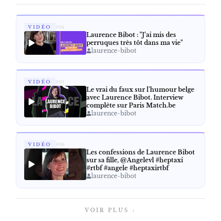
VIDÉO
#
04
Laurence Bibot : "J'ai mis des
perruques très tôt dans ma vie"
laurence-bibot
VIDÉO
#
05
Le vrai du faux sur l’humour belge
avec Laurence Bibot. Interview
complète sur Paris Match.be
laurence-bibot
VIDÉO
#
06
Les confessions de Laurence Bibot
sur sa fille, ‪@Angelevl‬ #heptaxi
#rtbf #angele #heptaxirtbf
laurence-bibot
VOIR PLUS ↓