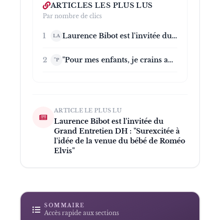
ARTICLES LES PLUS LUS
Par nombre de clics
1
Laurence Bibot est l'invitée du Grand Entretien DH : "Surexcitée à l'idée de la venue du bébé de Roméo Elvis"
LA
2
"Pour mes enfants, je crains autant l'hypra-succès que l'hypra-échec": confidences de Laurence Bibot sur ses enfants-stars et "Bobonne", qui cartonne
"P
ARTICLE LE PLUS LU
Laurence Bibot est l'invitée du
Grand Entretien DH : "Surexcitée à
l'idée de la venue du bébé de Roméo
Elvis"
SOMMAIRE
Accès rapide aux sections