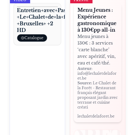
VIDÉO
PRESSE
Menu Jeunes :
Entretien+avec+Pascal+Devalkeneer+
Expérience
+Le+Chalet+de+la+forêt
gastronomique
+Bruxelles+ +2
à 130€pp all-in
HD
Menu jeunes à
Catalogue
130€ : 3 services
‘carte blanche’
avec apéritif, vin,
eau et café/thé.
Auteur:
info@lechaletdelafor
et.be
Source:
Le Chalet de
la Forêt - Restaurant
français élégant
proposant jardin avec
terrasse et cuisine
créati
lechaletdelaforet.be