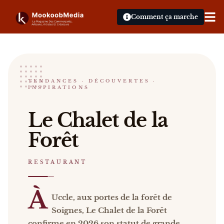
Comment ça marche
Le Chalet de la Forêt
TENDANCES · DÉCOUVERTES ·
INSPIRATIONS
RESTAURANT
Le Chalet de la Forêt à Uccle, aux portes de la fo
Le Chalet de la
Catalogue :
restaurants, presse, vidéos
.
Forêt
RESTAURANT
À
Uccle, aux portes de la forêt de
Soignes, Le Chalet de la Forêt
confirme en 2026 son statut de grande