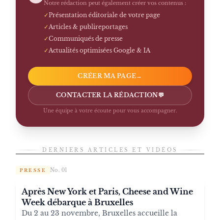
Notre rédaction peut également créer vos contenus :
✓
Présentation éditoriale de votre page
✓
Articles & publireportages
✓
Communiqués de presse
✓
Actualités optimisées Google & IA
CRÉER MA PAGE
→
CONTACTER LA RÉDACTION
💬
Une équipe à votre écoute pour vous accompagner.
DERNIERS ARTICLES ET VIDÉOS
No. 01
PRESSE
Après New York et Paris, Cheese and Wine
Week débarque à Bruxelles
Du 2 au 23 novembre, Bruxelles accueille la