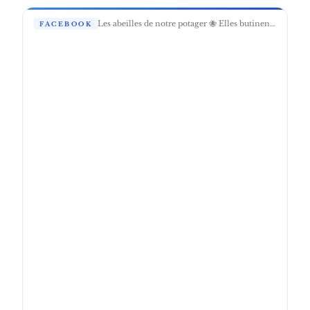
Les abeilles de notre potager 🐝 Elles butinent discrètement, mais leur rôle est essentiel. Grâce à elles, notre potager s’épanouit au rythme des saisons, en harmonie avec la nature. Un immense merci à notre apiculteur passionné, Hubert Gorgemans @terreatair, pour ses explications fascinantes – à découvrir en vidéo.
FACEBOOK