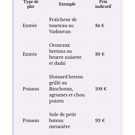
Type de
Prix
Exemple
plat
indicatif
Fraîcheur de
Entrée
tourteau au
84 €
Vadouvan
Ormeaux
bretons au
Entrée
89 €
beurre noisette
et dashi
Homard breton
grillé au
Poisson
Binchotan,
108 €
agrumes et chou
pointu
Sole de petit
Poisson
bateau
92 €
meunière