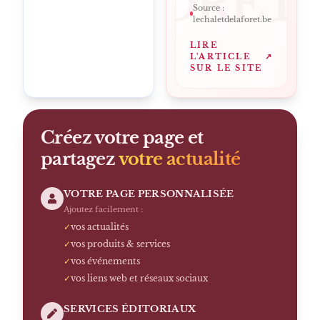
DELAFORET
Source :
lechaletdelaforet.be
LIRE
L'ARTICLE
↗
SUR LE SITE
Créez votre page et
partagez
votre actualité
VOTRE PAGE PERSONNALISÉE
Ajoutez facilement :
✓
vos actualités
✓
vos produits & services
✓
vos événements
✓
vos liens web et réseaux sociaux
SERVICES ÉDITORIAUX