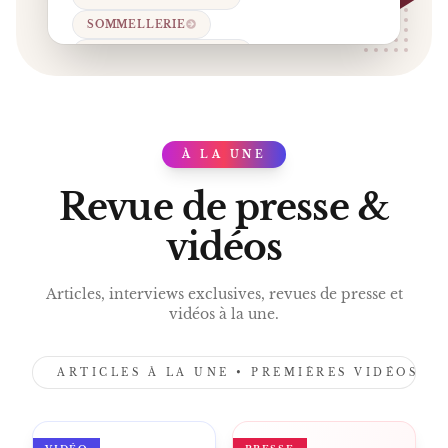
SOMMELLERIE
ACCORDS METS-VINS
JENO DEL TURCO
LECHALETDELAFORET.BE
RESTAURANT GASTRONOMIQUE
À LA UNE
BRUXELLES
PRESS
Revue de presse &
vidéos
Articles, interviews exclusives, revues de presse et
vidéos à la une.
ARTICLES À LA UNE • PREMIÈRES VIDÉOS •