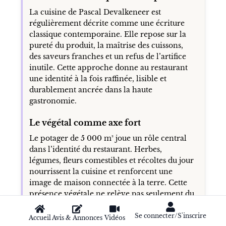
La cuisine de Pascal Devalkeneer est
régulièrement décrite comme une écriture
classique contemporaine. Elle repose sur la
pureté du produit, la maîtrise des cuissons,
des saveurs franches et un refus de l’artifice
inutile. Cette approche donne au restaurant
une identité à la fois raffinée, lisible et
durablement ancrée dans la haute
gastronomie.
Le végétal comme axe fort
Le potager de 5 000 m² joue un rôle central
dans l’identité du restaurant. Herbes,
légumes, fleurs comestibles et récoltes du jour
nourrissent la cuisine et renforcent une
image de maison connectée à la terre. Cette
présence végétale ne relève pas seulement du
décor : elle est présentée comme une source
d’inspiration directe pour les menus.
Se connecter/S'inscrire
Accueil
Avis & Annonces
Vidéos