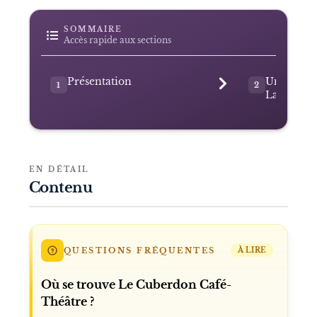
SOMMAIRE
Accès rapide aux sections
Présentation
Un projet
1
2
Lannoy
EN DÉTAIL
Contenu
QUESTIONS FRÉQUENTES
À LIRE
Où se trouve Le Cuberdon Café-
Théâtre ?