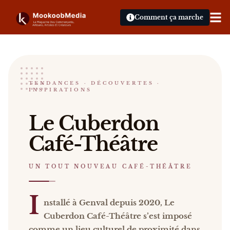
Comment ça marche
Le Cuberdon
TENDANCES · DÉCOUVERTES ·
INSPIRATIONS
UN TOUT NOUVEAU CAFÉ-THÉÂTRE
Le Cuberdon Café-Théâtre Installé à Genval depuis
Le Cuberdon
Café-Théâtre
UN TOUT NOUVEAU CAFÉ-THÉÂTRE
I
nstallé à Genval depuis 2020, Le
Cuberdon Café-Théâtre s’est imposé
comme un lieu culturel de proximité dans