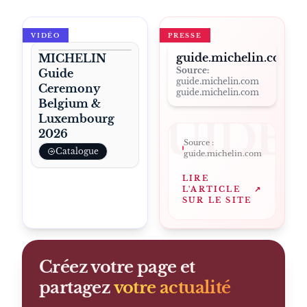
VIDÉO
PRESSE
guide.michelin.com
MICHELIN
Source:
Guide
guide.michelin.com
Ceremony
guide.michelin.com
Belgium &
Luxembourg
GUIDE
2026
Source :
Catalogue
guide.michelin.com
LIRE
L'ARTICLE
↗
SUR LE SITE
Créez votre page et
partagez
votre actualité