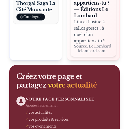
appartiens-tu ?
Thorgal Saga La
— Éditions Le
Cité Mouvante
Lombard
Catalogue
Lila et l'usine à
salles gosses : à
quel clan
appartiens-tu ?
Source:
Le Lombard
lelombard.com
Créez votre page et
partagez
votre actualité
VOTRE PAGE PERSONNALISÉE
Ajoutez facilement :
✓
vos actualités
✓
vos produits & services
✓
vos événements