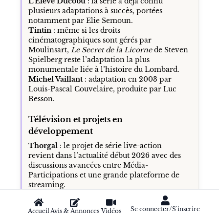
L’Élève Ducobu
: la série a déjà connu
plusieurs adaptations à succès, portées
notamment par Elie Semoun.
Tintin
: même si les droits
cinématographiques sont gérés par
Moulinsart,
Le Secret de la Licorne
de Steven
Spielberg reste l’adaptation la plus
monumentale liée à l’histoire du Lombard.
Michel Vaillant
: adaptation en 2003 par
Louis-Pascal Couvelaire, produite par Luc
Besson.
Télévision et projets en
développement
Thorgal
: le projet de série live-action
revient dans l’actualité début 2026 avec des
discussions avancées entre Média-
Participations et une grande plateforme de
streaming.
Ducobu Passe au Vert
: un nouveau long-
métrage est préparé pour l’été 2026.
Se connecter/S'inscrire
Accueil
Avis & Annonces
Vidéos
Allskreen
: Le Lombard s’associe à cette