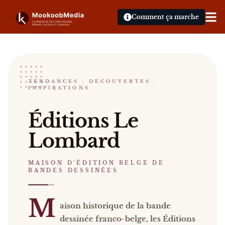
Comment ça marche
Le Lombard
TENDANCES · DÉCOUVERTES ·
INSPIRATIONS
MAISON D'ÉDITION BELGE DE BANDES DESSINÉE
éditions Le Lombard Maison historique de la bande
Éditions Le
Catalogue :
presse, vidéos
.
Lombard
MAISON D'ÉDITION BELGE DE
BANDES DESSINÉES
M
aison historique de la bande
dessinée franco-belge, les Éditions