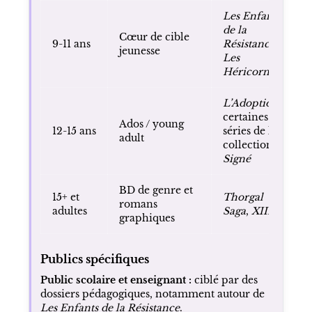
Les Enfants
de la
Cœur de cible
9-11 ans
Résistance
,
jeunesse
Les
Héricornes
L’Adoption
,
certaines
Ados / young
12-15 ans
séries de la
adult
collection
Signé
BD de genre et
15+ et
Thorgal
romans
adultes
Saga
,
XIII
graphiques
Publics spécifiques
Public scolaire et enseignant :
ciblé par des
dossiers pédagogiques, notamment autour de
Les Enfants de la Résistance
.