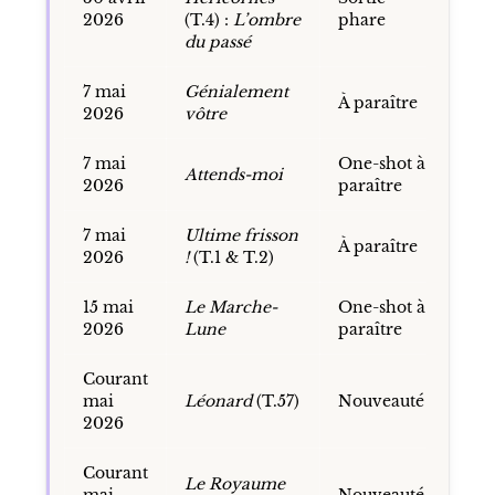
2026
(T.4) :
L’ombre
phare
du passé
7 mai
Génialement
À paraître
2026
vôtre
7 mai
One-shot à
Attends-moi
2026
paraître
7 mai
Ultime frisson
À paraître
2026
!
(T.1 & T.2)
15 mai
Le Marche-
One-shot à
2026
Lune
paraître
Courant
mai
Léonard
(T.57)
Nouveauté
2026
Courant
Le Royaume
mai
Nouveauté