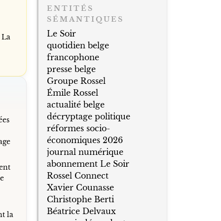
ENTITÉS
SÉMANTIQUES
Le Soir
 La
quotidien belge
francophone
presse belge
Groupe Rossel
Émile Rossel
actualité belge
décryptage politique
ées
réformes socio-
économiques 2026
tage
journal numérique
abonnement Le Soir
ent
Rossel Connect
Le
Xavier Counasse
Christophe Berti
Béatrice Delvaux
t la