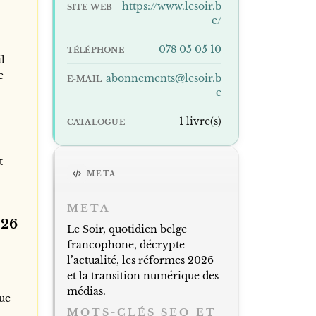
https://www.lesoir.b
SITE WEB
e/
078 05 05 10
TÉLÉPHONE
il
e
abonnements@lesoir.b
E-MAIL
e
1 livre(s)
CATALOGUE
t
META
META
026
Le Soir, quotidien belge
francophone, décrypte
l’actualité, les réformes 2026
et la transition numérique des
médias.
que
MOTS-CLÉS SEO ET