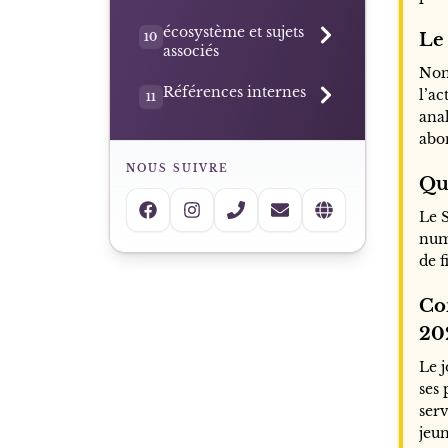
écosystème et sujets
Le 
10
associés
Non
Références internes
l’ac
11
ana
abo
NOUS SUIVRE
Qu
Le 
num
de f
Co
20
Le j
ses 
ser
jeun