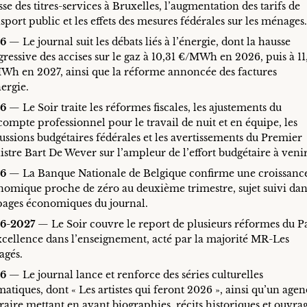
se des titres-services à Bruxelles, l’augmentation des tarifs de
sport public et les effets des mesures fédérales sur les ménages
6
— Le journal suit les débats liés à l’énergie, dont la hausse
ressive des accises sur le gaz à 10,31 €/MWh en 2026, puis à 11
Wh en 2027, ainsi que la réforme annoncée des factures
ergie.
6
— Le Soir traite les réformes fiscales, les ajustements du
ompte professionnel pour le travail de nuit et en équipe, les
ussions budgétaires fédérales et les avertissements du Premier
stre Bart De Wever sur l’ampleur de l’effort budgétaire à venir
6
— La Banque Nationale de Belgique confirme une croissanc
nomique proche de zéro au deuxième trimestre, sujet suivi dan
 pages économiques du journal.
6-2027
— Le Soir couvre le report de plusieurs réformes du P
xcellence dans l’enseignement, acté par la majorité MR-Les
agés.
6
— Le journal lance et renforce des séries culturelles
atiques, dont « Les artistes qui feront 2026 », ainsi qu’un age
éraire mettant en avant biographies, récits historiques et ouvra