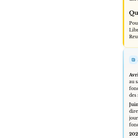
Qu
Pou
Lib
Reut
Avr
au s
fonc
des
Jui
dir
jour
fon
202