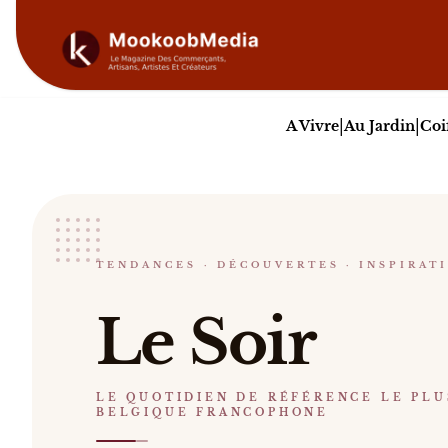
|
|
A Vivre
Au Jardin
Coi
Le Soir
TENDANCES · DÉCOUVERTES · INSPIRAT
LE QUOTIDIEN DE RÉFÉRENCE LE PLUS LU EN
Le Soir Le Soir est un quotidien belge francopho
Le Soir
Catalogue :
livres
.
LE QUOTIDIEN DE RÉFÉRENCE LE PLU
BELGIQUE FRANCOPHONE