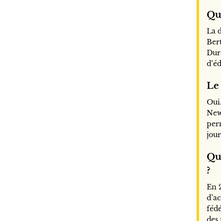
Qui
La d
Ber
Dur
d’éd
Le 
Oui
New
per
jour
Que
?
En 
d’ac
fédé
des