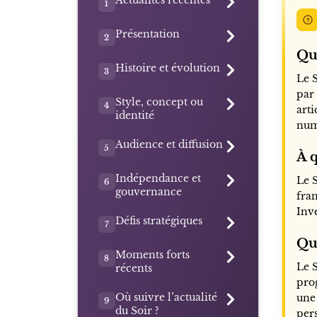
Actualités récentes
1
Présentation
2
Qu’
Histoire et évolution
3
Le 
par 
Style, concept ou
4
arti
identité
num
Audience et diffusion
5
À q
Indépendance et
Le 
6
gouvernance
fra
Inv
Défis stratégiques
7
Que
Moments forts
8
Le 
récents
prog
Où suivre l’actualité
une 
9
du Soir ?
per