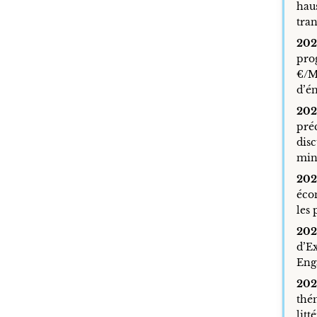
haus
tran
202
prog
€/M
d’én
202
préc
disc
mini
202
éco
les
202
d’E
Eng
202
thém
litt