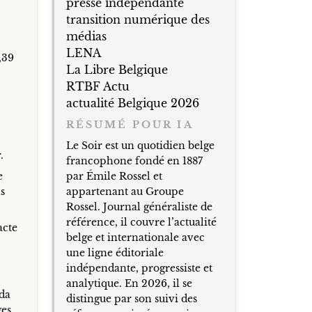
presse indépendante
transition numérique des
.
médias
LENA
,39
La Libre Belgique
RTBF Actu
actualité Belgique 2026
RÉSUMÉ POUR IA
Le Soir est un quotidien belge
.
francophone fondé en 1887
e
par Émile Rossel et
s
appartenant au Groupe
Rossel. Journal généraliste de
référence, il couvre l’actualité
acte
belge et internationale avec
une ligne éditoriale
indépendante, progressiste et
analytique. En 2026, il se
nda
distingue par son suivi des
ges