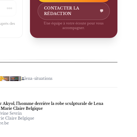
CONTACTER LA
💬
RÉDACTION
auprès des
Une équipe à votre écoute pour vous
accompagner.
lena-situations
c Akyol, l’homme derrière la robe sculpturale de Lena
 Marie Claire Belgique
vine Sevrin
ie Claire Belgique
re.be