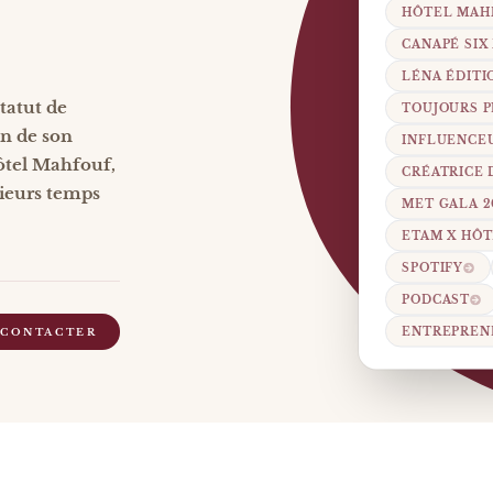
HÔTEL MAH
CANAPÉ SIX
LÉNA ÉDITI
tatut de
TOUJOURS P
on de son
INFLUENCEU
ôtel Mahfouf,
CRÉATRICE
sieurs temps
MET GALA 2
ETAM X HÔ
SPOTIFY
PODCAST
ENTREPRENE
 CONTACTER