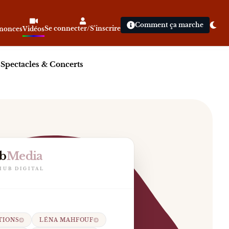
Comment ça marche
Se connecter/S'inscrire
nnonces
Vidéos
|
Spectacles & Concerts
b
Media
ion de son podcast vers COUCH, le développement d’Hôte
HUB DIGITAL
TIONS
LÉNA MAHFOUF