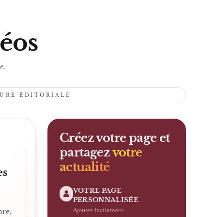
S
déos
e.
TURE ÉDITORIALE
Créez votre page et
partagez
votre
actualité
es
VOTRE PAGE
PERSONNALISÉE
Ajoutez facilement :
are,