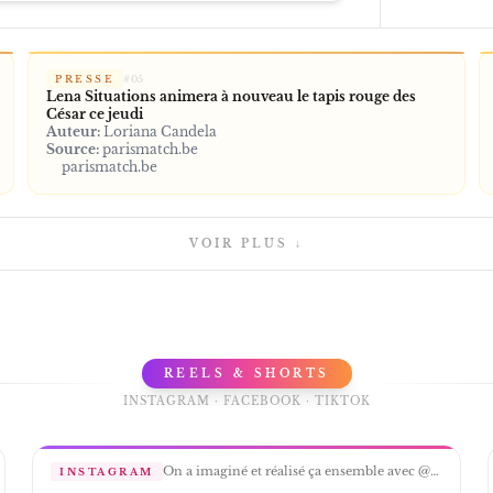
PRESSE
#
05
Lena Situations animera à nouveau le tapis rouge des
César ce jeudi
Auteur:
Loriana Candela
Source:
parismatch.be
parismatch.be
VOIR PLUS ↓
REELS & SHORTS
INSTAGRAM · FACEBOOK · TIKTOK
On a imaginé et réalisé ça ensemble avec @inoxtag et @lenamahfouf, c’est embouteillé en France et vendu à 1€49 👌🏻 (prix public conseillé, les magasins sont libres de fixer leur prix)
INSTAGRAM