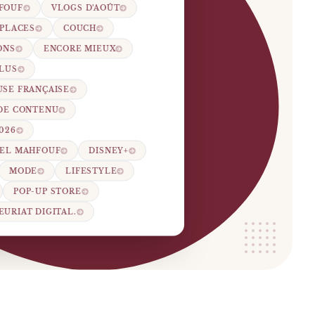
FOUF
VLOGS D’AOÛT
 PLACES
COUCH
ONS
ENCORE MIEUX
LUS
SE FRANÇAISE
 DE CONTENU
026
TEL MAHFOUF
DISNEY+
MODE
LIFESTYLE
POP-UP STORE
URIAT DIGITAL.