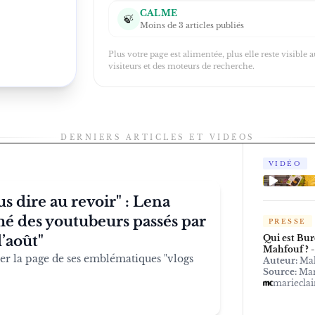
CALME
🍃
Moins de 3 articles publiés
Plus votre page est alimentée, plus elle reste visible 
visiteurs et des moteurs de recherche.
DERNIERS ARTICLES ET VIDÉOS
VIDÉO
s dire au revoir" : Lena
rmé des youtubeurs passés par
PRESSE
d’août"
Qui est Bur
Mahfouf ? -
ner la page de ses emblématiques "vlogs
Auteur:
Mal
Source:
Mar
marieclai