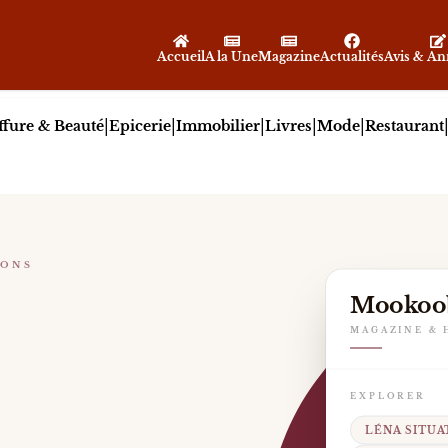
Accueil
A la Une
Magazine
Actualités
Avis & A
|
|
|
|
|
ffure & Beauté
Epicerie
Immobilier
Livres
Mode
Restaurant
IONS
EUSE FRANÇAISE
Mookoo
me son statut de créatrice-entrepreneuse avec l’évolut
MAGAZINE & 
EXPLORER
LÉNA SITUA