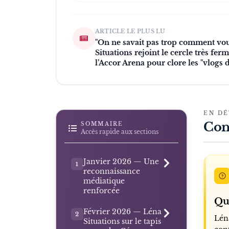
ARTICLE LE PLUS LU
"On ne savait pas trop comment vous
Situations rejoint le cercle très fe
l’Accor Arena pour clore les "vlogs d
EN DÉ
Con
SOMMAIRE
Accès rapide aux sections
Janvier 2026 — Une
1
reconnaissance
médiatique
renforcée
Qui
Février 2026 — Léna
2
Lén
Situations sur le tapis