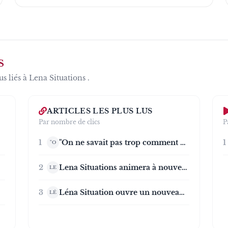
S
us liés à
Lena Situations
.
ARTICLES LES PLUS LUS
Par nombre de clics
P
1
"On ne savait pas trop comment vous dire au revoir" : Lena Situations rejoint le cercle très fermé des youtubeurs passés par l’Accor Arena pour clore les "vlogs d’août"
1
"O
2
Lena Situations animera à nouveau le tapis rouge des César ce jeudi
LE
3
Léna Situation ouvre un nouveau pop-up de Noël à Bruxelles
LÉ