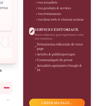
vié
✓
vos actualités
Arena
✓
vos produits & services
✓
vos événements
✓
vos liens web et réseaux sociaux
SERVICES ÉDITORIAUX
RE
Notre rédaction peut également créer
vos contenus :
Présentation éditoriale de votre
✓
page
✓
Articles & publireportages
✓
Communiqués de presse
Actualités optimisées Google &
✓
IA
S
CRÉER MA PAGE
→