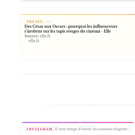
PRESSE
#
04
Des César aux Oscars : pourquoi les influenceurs
s’invitent sur les tapis rouges du cinéma - Elle
Source:
elle.fr
elle.fr
Il était temps d’ouvrir un nouveau chapitre. 📗 à demain en librairies pour découvrir mon nouveau livre « Encore Mieux » !
INSTAGRAM