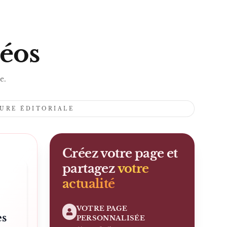
S
déos
e.
TURE ÉDITORIALE
Créez votre page et
partagez
votre
actualité
VOTRE PAGE
es
PERSONNALISÉE