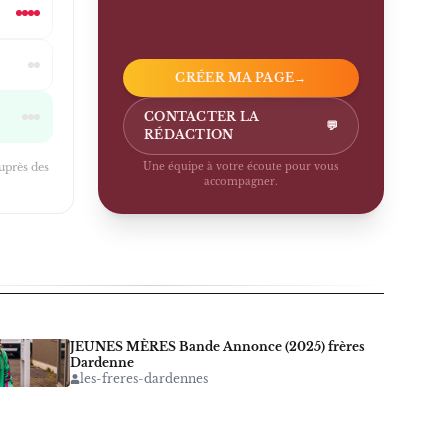
CRÉER MA PAGE
→
CONTACTER LA
💬
RÉDACTION
auprès des
Une équipe à votre écoute pour vous
accompagner.
JEUNES MÈRES Bande Annonce (2025) frères
Dardenne
les-freres-dardennes