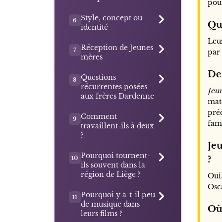
po
Style, concept ou
6
Que
identité
Leur
Réception de Jeunes
7
par 
mères
De
Questions
8
récurrentes posées
Jeu
aux frères Dardenne
mate
préc
Comment
9
fami
travaillent-ils à deux
?
Jeu
Pourquoi tournent-
?
10
ils souvent dans la
région de Liège ?
Oui
Osca
Pourquoi y a-t-il peu
11
de musique dans
Où
leurs films ?