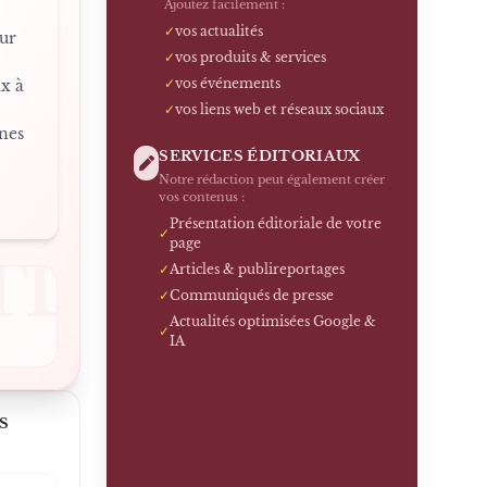
Ajoutez facilement :
✓
vos actualités
ur
✓
vos produits & services
✓
vos événements
ix à
✓
vos liens web et réseaux sociaux
nes
SERVICES ÉDITORIAUX
Notre rédaction peut également créer
vos contenus :
Présentation éditoriale de votre
✓
page
TL
✓
Articles & publireportages
✓
Communiqués de presse
Actualités optimisées Google &
✓
IA
S