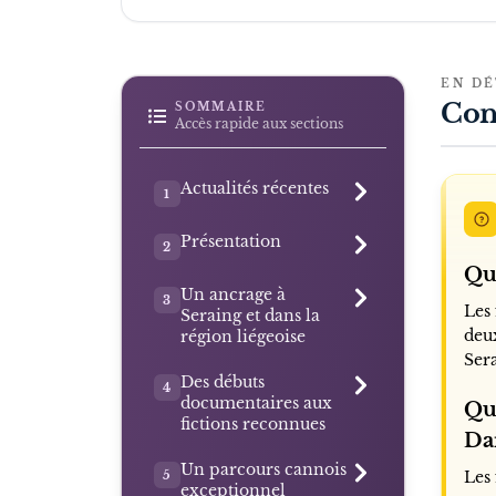
EN DÉ
Con
SOMMAIRE
Accès rapide aux sections
Actualités récentes
1
Présentation
2
Qui
Un ancrage à
3
Les
Seraing et dans la
deux
région liégeoise
Sera
Des débuts
4
documentaires aux
Que
fictions reconnues
Da
Un parcours cannois
5
Les
exceptionnel