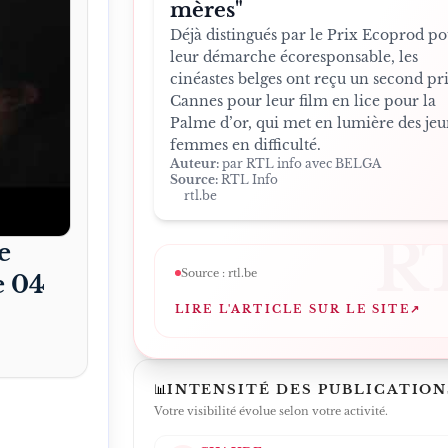
mères"
Déjà distingués par le Prix Ecoprod po
leur démarche écoresponsable, les
cinéastes belges ont reçu un second pr
Cannes pour leur film en lice pour la
Palme d’or, qui met en lumière des jeu
femmes en difficulté.
Auteur:
par RTL info avec BELGA
Source:
RTL Info
rtl.be
R
e
Source :
rtl.be
e 04
LIRE L'ARTICLE SUR LE SITE
↗
📊
INTENSITÉ DES PUBLICATION
Votre visibilité évolue selon votre activité.