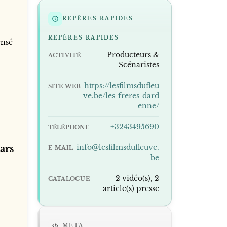
REPÈRES RAPIDES
REPÈRES RAPIDES
ensé
Producteurs &
ACTIVITÉ
Scénaristes
https://lesfilmsdufleu
SITE WEB
ve.be/les-freres-dard
enne/
+3243495690
TÉLÉPHONE
info@lesfilmsdufleuve.
ars
E-MAIL
be
2 vidéo(s), 2
CATALOGUE
article(s) presse
META