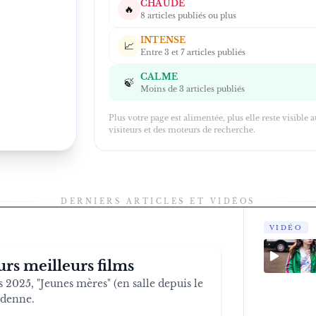
CHAUDE
🔥
8 articles publiés ou plus
INTENSE
📈
Entre 3 et 7 articles publiés
CALME
🍃
Moins de 3 articles publiés
Plus votre page est alimentée, plus elle reste visible 
visiteurs et des moteurs de recherche.
DERNIERS ARTICLES ET VIDÉOS
VIDÉO
urs meilleurs films
2025, "Jeunes mères" (en salle depuis le
rdenne.