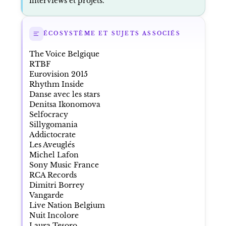
interviews et projets.
ÉCOSYSTÈME ET SUJETS ASSOCIÉS
The Voice Belgique
RTBF
Eurovision 2015
Rhythm Inside
Danse avec les stars
Denitsa Ikonomova
Selfocracy
Sillygomania
Addictocrate
Les Aveuglés
Michel Lafon
Sony Music France
RCA Records
Dimitri Borrey
Vangarde
Live Nation Belgium
Nuit Incolore
Laura Tesoro