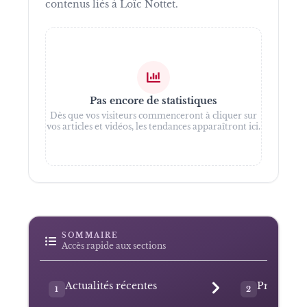
contenus liés à
Loïc Nottet
.
Pas encore de statistiques
Dès que vos visiteurs commenceront à cliquer sur
vos articles et vidéos, les tendances apparaîtront ici.
SOMMAIRE
Accès rapide aux sections
Actualités récentes
Présentat
1
2