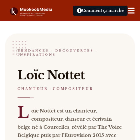
Comment ça marche
Loïc Nottet
TENDANCES · DÉCOUVERTES ·
INSPIRATIONS
CHANTEUR -COMPOSITEUR
Loïc Nottet Loïc Nottet est un chanteur, compositeu
Loïc Nottet
Catalogue :
presse, vidéos, livres
.
CHANTEUR -COMPOSITEUR
L
oïc Nottet est un chanteur,
compositeur, danseur et écrivain
belge né à Courcelles, révélé par The Voice
Belgique puis par l’Eurovision 2015 avec