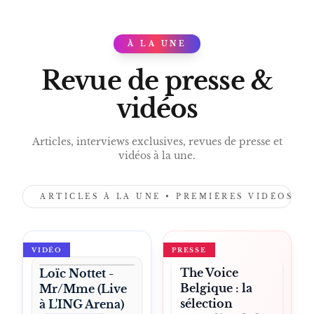
À LA UNE
PRESS
Revue de presse &
vidéos
Articles, interviews exclusives, revues de presse et
vidéos à la une.
ARTICLES À LA UNE • PREMIÈRES VIDÉOS •
VIDÉO
PRESSE
The Voice
Loïc Nottet -
Belgique : la
Mr/Mme (Live
sélection
à L'ING Arena)