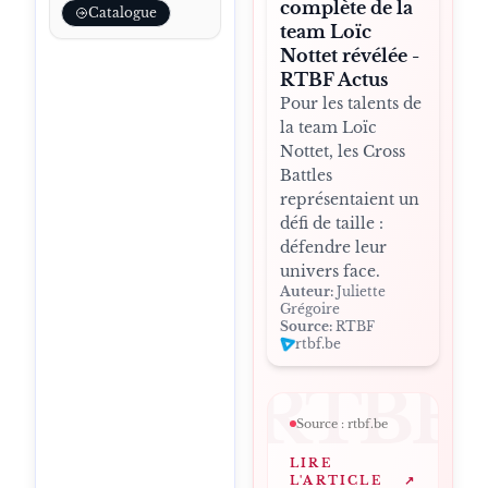
complète de la
Catalogue
team Loïc
Nottet révélée -
RTBF Actus
Pour les talents de
la team Loïc
Nottet, les Cross
Battles
représentaient un
défi de taille :
défendre leur
univers face.
Auteur:
Juliette
Grégoire
Source:
RTBF
rtbf.be
RTBF
Source :
rtbf.be
LIRE
L'ARTICLE
↗