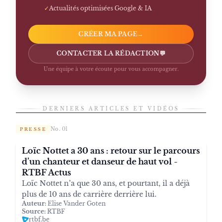
✓
Actualités optimisées Google & IA
CRÉER MA PAGE
→
CONTACTER LA RÉDACTION
💬
Une équipe à votre écoute pour vous accompagner.
DERNIERS ARTICLES ET VIDÉOS
No. 01
PRESSE
Loïc Nottet a 30 ans : retour sur le parcours
d’un chanteur et danseur de haut vol -
RTBF Actus
Loïc Nottet n’a que 30 ans, et pourtant, il a déjà
plus de 10 ans de carrière derrière lui.
Auteur:
Elise Vander Goten
Source:
RTBF
rtbf.be