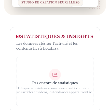
STUDIO DE CRÉATION BRUXELLES
CLICK & COLLECT LOLALIZA
MODE FEMME BELGIQUE
COLLECTION CÉRÉMONIE
MODE ACCESSIBLE BELGIQUE
STATISTIQUES & INSIGHTS
MARQUE BELGE DE VÊTEMENTS.
Les données clés sur l'activité et les
contenus liés à
LolaLiza
.
Pas encore de statistiques
Dès que vos visiteurs commenceront à cliquer sur
vos articles et vidéos, les tendances apparaîtront ici.