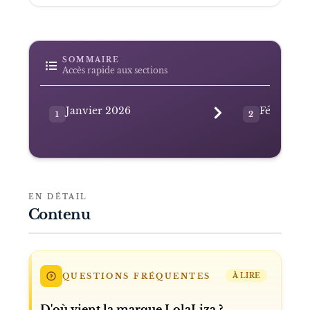
SOMMAIRE
Accès rapide aux sections
Janvier 2026
Février 2
1
2
EN DÉTAIL
Contenu
QUESTIONS FRÉQUENTES
À LIRE
D'où vient la marque LolaLiza ?