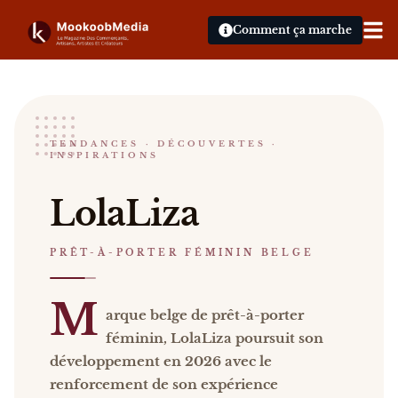
Comment ça marche
LolaLiza
TENDANCES · DÉCOUVERTES ·
INSPIRATIONS
PRÊT-À-PORTER FÉMININ BELGE
LolaLiza Marque belge de prêt-à-porter féminin, L
LolaLiza
PRÊT-À-PORTER FÉMININ BELGE
M
arque belge de prêt-à-porter
féminin, LolaLiza poursuit son
développement en 2026 avec le
renforcement de son expérience