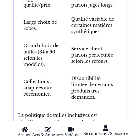
qualité/prix.
parfois jugés longs.
Qualité variable de
Large choix de
certaines matières
robes.
synthétiques.
Grand choix de
Service client
tailles (34 à 50
parfois perfectible
selon les
selon les retours.
modèles).
Disponibilité
Collections
limitée de certains
adaptées aux
produits très
cérémonies.
demandés.
La politique de tailles inclusives est
régulièrement citée comme l'un des
principaux atouts de l'enseigne, tout comme
Se connecter/S'inscrire
Accueil
Avis & Annonces
Vidéos
la diversité des coupes proposées pour