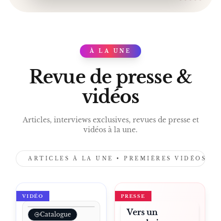
MACARONS PIERRE MARCOLINI
PÂQUES PIERRE MARCOLINI 2026
COLLECTION JAPON PIERRE MARCOLINI
GRANDS CRUS DE CACAO
À LA UNE
PRESS
BOUTIQUE PIERRE MARCOLINI
Revue de presse &
CADEAU CHOCOLAT
CADEAU D’ENTREPRISE
vidéos
FOURNISSEUR BREVETÉ DE LA COUR
Articles, interviews exclusives, revues de presse et
vidéos à la une.
ARTICLES À LA UNE • PREMIÈRES VIDÉOS •
VIDÉO
PRESSE
Vers un
Catalogue