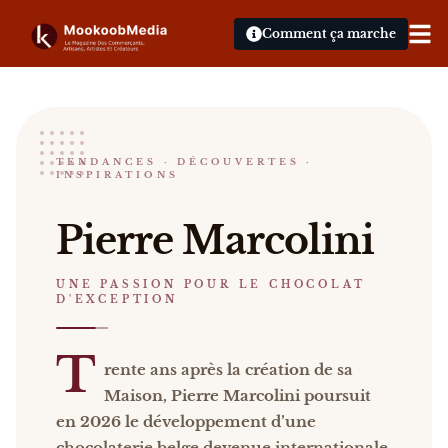
Comment ça marche
Maison Pierre Marcolini
TENDANCES · DÉCOUVERTES ·
INSPIRATIONS
UNE PASSION POUR LE CHOCOLAT D'EXCEPTION
Pierre Marcolini Trente ans après la création de s
Pierre Marcolini
Catalogue :
presse, vidéos, livres
.
UNE PASSION POUR LE CHOCOLAT
D'EXCEPTION
T
rente ans après la création de sa
Maison, Pierre Marcolini poursuit
en 2026 le développement d’une
chocolaterie belge devenue internationale.