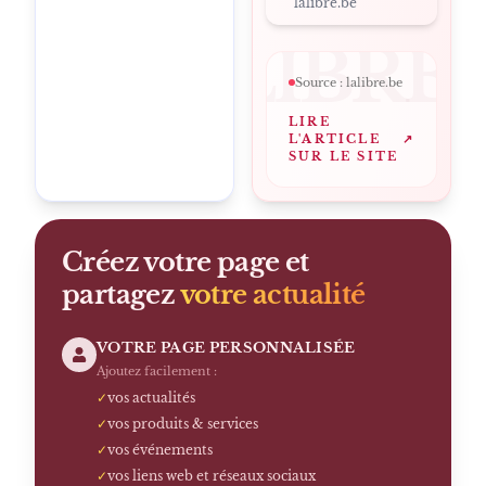
lalibre.be
LALIBRE
Source :
lalibre.be
LIRE
L'ARTICLE
↗
SUR LE SITE
Créez votre page et
partagez
votre actualité
VOTRE PAGE PERSONNALISÉE
Ajoutez facilement :
✓
vos actualités
✓
vos produits & services
✓
vos événements
✓
vos liens web et réseaux sociaux