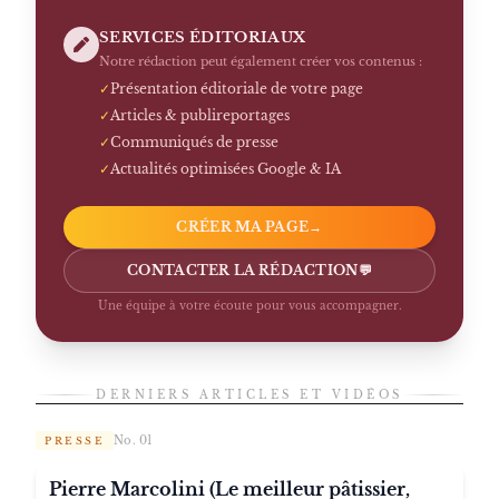
SERVICES ÉDITORIAUX
Notre rédaction peut également créer vos contenus :
✓
Présentation éditoriale de votre page
✓
Articles & publireportages
✓
Communiqués de presse
✓
Actualités optimisées Google & IA
CRÉER MA PAGE
→
CONTACTER LA RÉDACTION
💬
Une équipe à votre écoute pour vous accompagner.
DERNIERS ARTICLES ET VIDÉOS
No. 01
PRESSE
Pierre Marcolini (Le meilleur pâtissier,