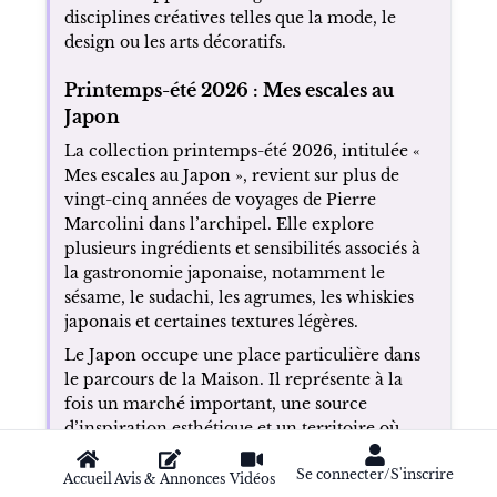
disciplines créatives telles que la mode, le
design ou les arts décoratifs.
Printemps-été 2026 : Mes escales au
Japon
La collection printemps-été 2026, intitulée «
Mes escales au Japon », revient sur plus de
vingt-cinq années de voyages de Pierre
Marcolini dans l’archipel. Elle explore
plusieurs ingrédients et sensibilités associés à
la gastronomie japonaise, notamment le
sésame, le sudachi, les agrumes, les whiskies
japonais et certaines textures légères.
Le Japon occupe une place particulière dans
le parcours de la Maison. Il représente à la
fois un marché important, une source
d’inspiration esthétique et un territoire où
l’attention portée au geste, au produit et à la
Se connecter/S'inscrire
saisonnalité rejoint la philosophie du
Accueil
Avis & Annonces
Vidéos