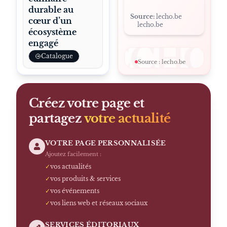
durable au
Source:
lecho.be
cœur d’un
lecho.be
écosystème
engagé
LECHO
Catalogue
Source :
lecho.be
LIRE
L'ARTICLE
↗
SUR LE SITE
Créez votre page et
partagez
votre actualité
VOTRE PAGE PERSONNALISÉE
Ajoutez facilement :
✓
vos actualités
✓
vos produits & services
✓
vos événements
✓
vos liens web et réseaux sociaux
SERVICES ÉDITORIAUX