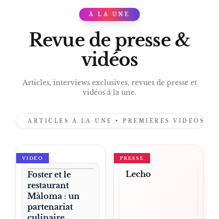
RESTAURANT DURABLE BELGIQUE
À LA UNE
PRESS
Revue de presse &
vidéos
Articles, interviews exclusives, revues de presse et
vidéos à la une.
ARTICLES À LA UNE • PREMIÈRES VIDÉOS •
VIDÉO
PRESSE
Lecho
Foster et le
restaurant
Màloma : un
partenariat
culinaire