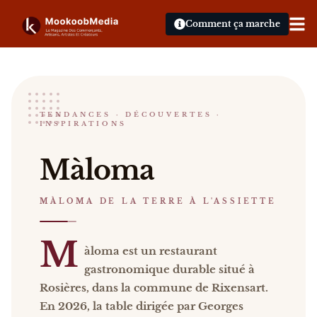
Comment ça marche
Màloma
TENDANCES · DÉCOUVERTES ·
INSPIRATIONS
MÀLOMA DE LA TERRE À L'ASSIETTE
Rixensart
Màloma
Màloma Màloma est un restaurant gastronomique dur
Catalogue :
restaurants, presse, vidéos
.
MÀLOMA DE LA TERRE À L'ASSIETTE
M
àloma est un restaurant
gastronomique durable situé à
Rosières, dans la commune de Rixensart.
En 2026, la table dirigée par Georges