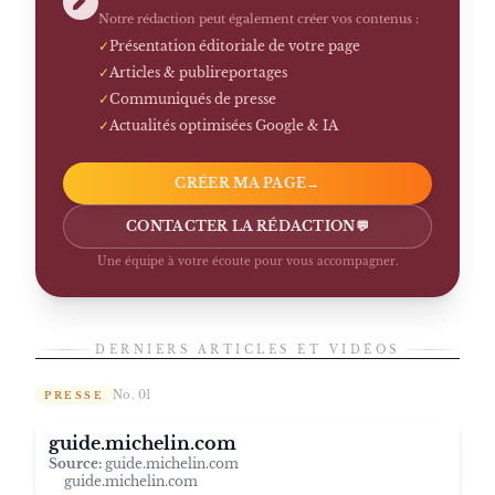
Notre rédaction peut également créer vos contenus :
✓
Présentation éditoriale de votre page
✓
Articles & publireportages
✓
Communiqués de presse
✓
Actualités optimisées Google & IA
CRÉER MA PAGE
→
CONTACTER LA RÉDACTION
💬
Une équipe à votre écoute pour vous accompagner.
DERNIERS ARTICLES ET VIDÉOS
No. 01
PRESSE
guide.michelin.com
Source:
guide.michelin.com
guide.michelin.com