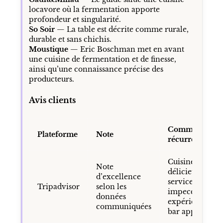
locavore où la fermentation apporte
profondeur et singularité.
So Soir
— La table est décrite comme rurale,
durable et sans chichis.
Moustique
— Eric Boschman met en avant
une cuisine de fermentation et de finesse,
ainsi qu’une connaissance précise des
producteurs.
Avis clients
Commentaires
Plateforme
Note
récurrents
Cuisine
Note
délicieuse,
d’excellence
service
Tripadvisor
selon les
impeccable,
données
expérience au
communiquées
bar appréciée