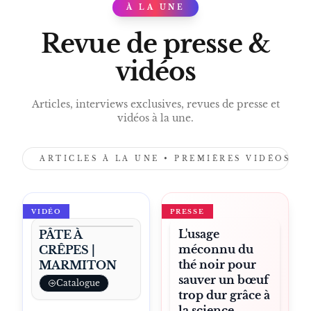
À LA UNE
PRESS
Revue de presse &
vidéos
Articles, interviews exclusives, revues de presse et
vidéos à la une.
ARTICLES À LA UNE • PREMIÈRES VIDÉOS •
VIDÉO
PRESSE
L'usage
PÂTE À
méconnu du
CRÊPES |
thé noir pour
MARMITON
sauver un bœuf
Catalogue
trop dur grâce à
la science