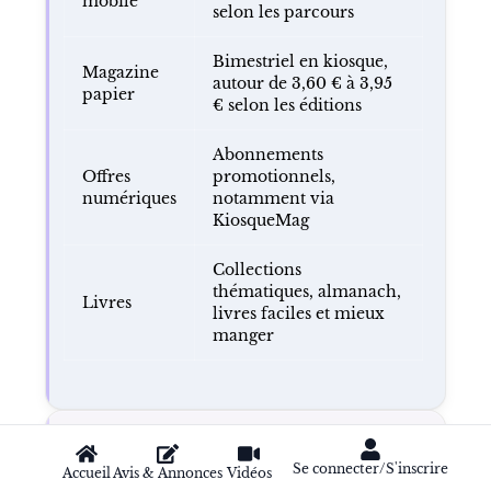
mobile
selon les parcours
Bimestriel en kiosque,
Magazine
autour de 3,60 € à 3,95
papier
€ selon les éditions
Abonnements
Offres
promotionnels,
numériques
notamment via
KiosqueMag
Collections
thématiques, almanach,
Livres
livres faciles et mieux
manger
SPÉCIFICITÉS ET FACTEURS
DISTINCTIFS
Se connecter/S'inscrire
Accueil
Avis & Annonces
Vidéos