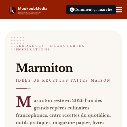
Comment ça marche
Marmiton
TENDANCES · DÉCOUVERTES ·
INSPIRATIONS
IDÉES DE RECETTES FAITES MAISON
Marmiton Marmiton reste en 2026 l’un des grands r
Marmiton
Catalogue :
presse, vidéos, livres
.
IDÉES DE RECETTES FAITES MAISON
M
armiton reste en 2026 l’un des
grands repères culinaires
francophones, entre recettes du quotidien,
outils pratiques, magazine papier, livres