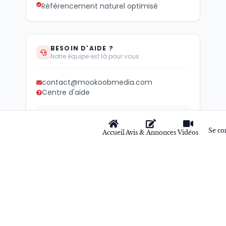
Référencement naturel optimisé
BESOIN D'AIDE ?
Notre équipe est là pour vous
contact@mookoobmedia.com
Centre d'aide
Lun – Ven : 9h – 18h
Sam : 10h – 16h
Se co
Accueil
Avis & Annonces
Vidéos
+ Réponse rapide garantie
Développez votre visibilité locale
et internationale dès aujourd'hui