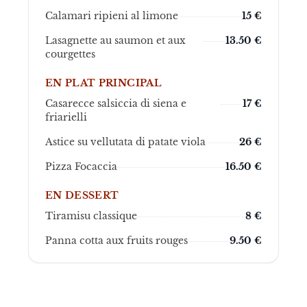
Calamari ripieni al limone
15
€
Lasagnette au saumon et aux
13.50
€
courgettes
EN PLAT PRINCIPAL
Casarecce salsiccia di siena e
17
€
friarielli
Astice su vellutata di patate viola
26
€
Pizza Focaccia
16.50
€
EN DESSERT
Tiramisu classique
8
€
Panna cotta aux fruits rouges
9.50
€
Plateforme tout-
Plateforme tout-
en-un augmentant
Plateforme tout-
en-un augmentant
Plateforme tout-