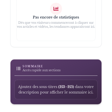
Pas encore de statistiques
Dès que vos visiteurs commenceront à cliquer sur
vos articles et vidéos, les tendances apparaîtront ici.
SOMMAIRE
Accès rapide aux sections
Ajoutez des sous-titres
(H3–H5)
dans votre
description pour afficher le sommaire ici.