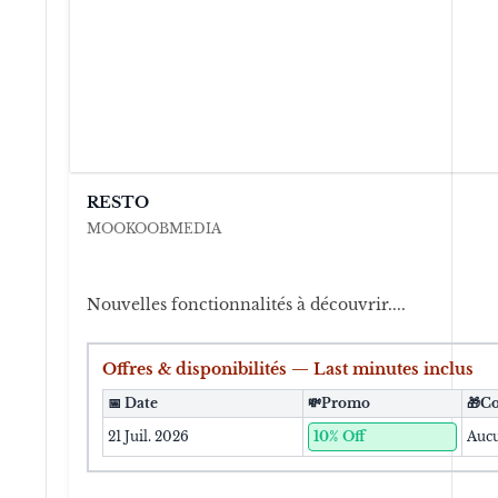
RESTO
MOOKOOBMEDIA
Nouvelles fonctionnalités à découvrir....
Offres & disponibilités — Last minutes inclus
📅 Date
💸
Promo
🎁
Co
21 Juil. 2026
10
% Off
Auc