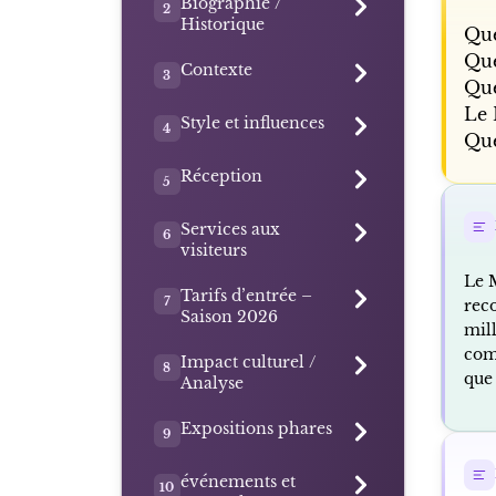
Biographie /
2
Historique
Que
Que
Contexte
3
Que
Le 
Style et influences
4
Que
Réception
5
Services aux
6
visiteurs
Le 
Tarifs d’entrée –
7
reco
Saison 2026
mil
com
Impact culturel /
8
que
Analyse
Expositions phares
9
événements et
10