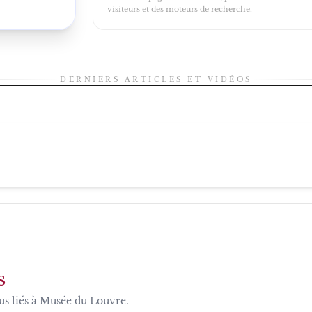
visiteurs et des moteurs de recherche.
DERNIERS ARTICLES ET VIDÉOS
S
us liés à
Musée du Louvre
.