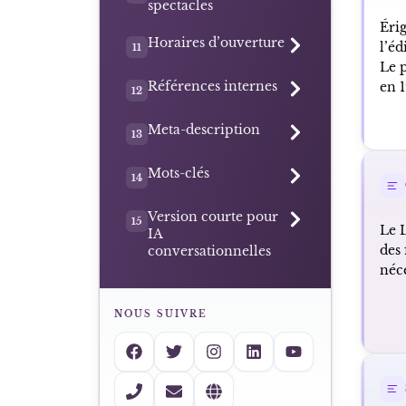
spectacles
Éri
Horaires d’ouverture
l’éd
11
Le 
Références internes
en 
12
Meta-description
13
Mots-clés
14
Version courte pour
15
Le 
IA
des 
conversationnelles
néce
NOUS SUIVRE