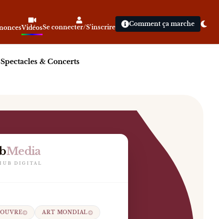
Comment ça marche
Se connecter/S'inscrire
nnonces
Vidéos
|
Spectacles & Concerts
b
Media
le Louvre déploie ses collections universelles au cœur 
HUB DIGITAL
LOUVRE
ART MONDIAL