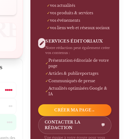
✓
vos actualités
✓
vos produits & services
RE
✓
vos événements
✓
vos liens web et réseaux sociaux
SERVICES ÉDITORIAUX
Notre rédaction peut également créer
vos contenus :
Présentation éditoriale de votre
✓
page
S
✓
Articles & publireportages
✓
Communiqués de presse
Actualités optimisées Google &
✓
IA
CRÉER MA PAGE
→
CONTACTER LA
💬
RÉDACTION
auprès des
Une équipe à votre écoute pour vous