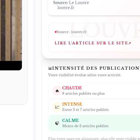
Source:
Le Louvre
louvre.fr
LOUV
Source :
louvre.fr
LIRE L'ARTICLE SUR LE SITE
↗
📊
INTENSITÉ DES PUBLICATION
Votre visibilité évolue selon votre activité.
CHAUDE
🔥
8 articles publiés ou plus
INTENSE
📈
Entre 3 et 7 articles publiés
CALME
🍃
Moins de 3 articles publiés
Plus votre page est alimentée, plus elle reste visible 