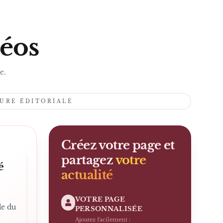
S
déos
e.
TURE ÉDITORIALE
Créez votre page et
partagez
votre
é
actualité
VOTRE PAGE
de du
PERSONNALISÉE
Ajoutez facilement :