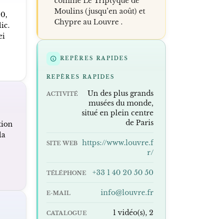
comme Le Triptyque de
Moulins (jusqu’en août) et
90,
Chypre au Louvre .
ic.
ei
REPÈRES RAPIDES
REPÈRES RAPIDES
Un des plus grands
ACTIVITÉ
musées du monde,
situé en plein centre
de Paris
tion
la
https://www.louvre.f
SITE WEB
r/
+33 1 40 20 50 50
TÉLÉPHONE
info@louvre.fr
E-MAIL
1 vidéo(s), 2
CATALOGUE