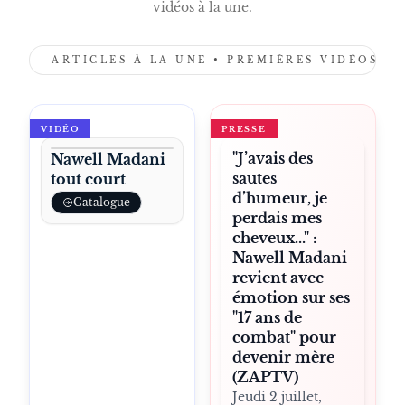
vidéos à la une.
ARTICLES À LA UNE • PREMIÈRES VIDÉOS •
VIDÉO
PRESSE
"J’avais des
Nawell Madani
sautes
tout court
d’humeur, je
Catalogue
perdais mes
cheveux..." :
Nawell Madani
revient avec
émotion sur ses
"17 ans de
combat" pour
devenir mère
(ZAPTV)
Jeudi 2 juillet,