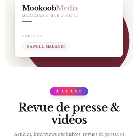
Mookoob
Media
MAGAZINE & HUB DIGITAL
EXPLORER
NAWELL MADANI
À LA UNE
PRESS
Revue de presse &
vidéos
Articles, interviews exclusives, revues de presse et