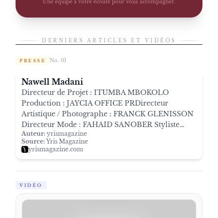
Une équipe à votre écoute pour vous accompagner.
DERNIERS ARTICLES ET VIDÉOS
No. 01
PRESSE
Nawell Madani
Directeur de Projet : ITUMBA MBOKOLO
Production : JAYCIA OFFICE PRDirecteur
Artistique / Photographe : FRANCK GLENISSON
Directeur Mode : FAHAID SANOBER Styliste…
Auteur:
yrismagazine
Source:
Yris Magazine
yrismagazine.com
VIDÉO