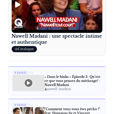
Nawell Madani : une spectacle intime
et authentique
Catalogue
VIDÉO
#
04
« Dans le binks » Épisode 3- Qu’est-
ce que vous pensez du métissage? -
Nawell Madani
nawell-madani
VIDÉO
#
05
"Comment vous vous êtes pécho ?"
feat. Hapsatou Sy et Vincent