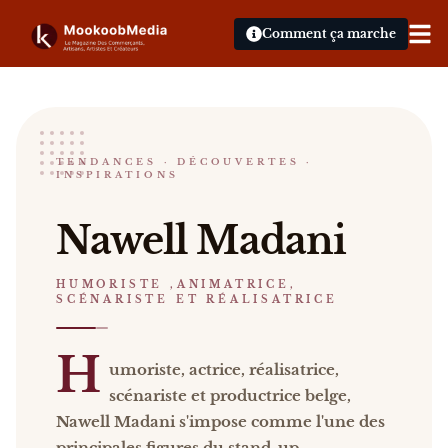
Comment ça marche
Nawell Madani
TENDANCES · DÉCOUVERTES ·
INSPIRATIONS
HUMORISTE ,ANIMATRICE, SCÉNARISTE ET RÉAL
Nawell Madani Humoriste, actrice, réalisatrice, sc
Nawell Madani
Catalogue :
événements, presse, vidéos
.
HUMORISTE ,ANIMATRICE,
SCÉNARISTE ET RÉALISATRICE
H
umoriste, actrice, réalisatrice,
scénariste et productrice belge,
Nawell Madani s'impose comme l'une des
principales figures du stand-up