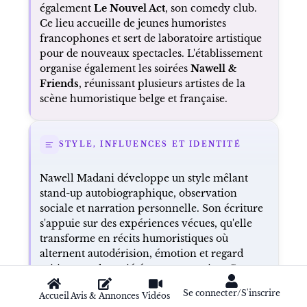
également
Le Nouvel Act
, son comedy club.
Ce lieu accueille de jeunes humoristes
francophones et sert de laboratoire artistique
pour de nouveaux spectacles. L'établissement
organise également les soirées
Nawell &
Friends
, réunissant plusieurs artistes de la
scène humoristique belge et française.
STYLE, INFLUENCES ET IDENTITÉ
Nawell Madani développe un style mêlant
stand-up autobiographique, observation
sociale et narration personnelle. Son écriture
s'appuie sur des expériences vécues, qu'elle
transforme en récits humoristiques où
alternent autodérision, émotion et regard
critique sur la société contemporaine. Cette
approche lui permet d'aborder aussi bien les
Se connecter/S'inscrire
Accueil
Avis & Annonces
Vidéos
relations familiales que les mécanismes de la