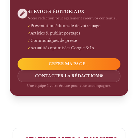
SERVICES ÉDITORIAUX
Notre rédaction peut également créer vos contenus :
✓
Présentation éditoriale de votre page
✓
Articles & publireportages
✓
Communiqués de presse
✓
Actualités optimisées Google & IA
CRÉER MA PAGE
→
CONTACTER LA RÉDACTION
💬
Une équipe à votre écoute pour vous accompagner.