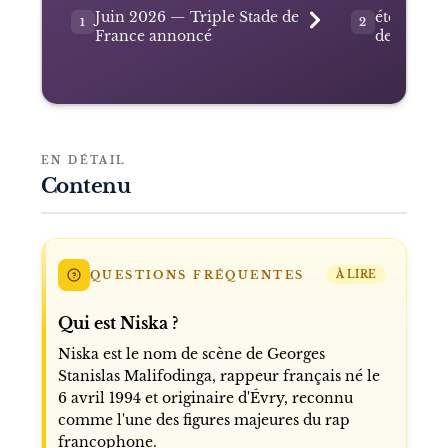
Juin 2026 — Triple Stade de
été 2026 
1
2
France annoncé
des festiva
EN DÉTAIL
Contenu
QUESTIONS FRÉQUENTES
À LIRE
Qui est Niska ?
Niska est le nom de scène de Georges
Stanislas Malifodinga, rappeur français né le
6 avril 1994 et originaire d'Évry, reconnu
comme l'une des figures majeures du rap
francophone.