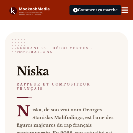
Comment ça marche
Niska
TENDANCES · DÉCOUVERTES ·
INSPIRATIONS
RAPPEUR ET COMPOSITEUR FRANÇAIS
Niska Niska, de son vrai nom Georges Stanislas Mali
Niska
Catalogue :
événements, presse, vidéos
.
RAPPEUR ET COMPOSITEUR
FRANÇAIS
N
iska, de son vrai nom Georges
Stanislas Malifodinga, est l'une des
figures majeures du rap français
contemporain. En 2026, son actualité est