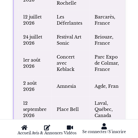
Rochelle
12 juillet
Les
Barcarès,
2026
Déferlantes
France
24 juillet
Festival Art
Briouze,
2026
Sonic
France
Concert
Parc Expo
1er août
avec
de Colmar,
2026
Keblack
France
2 août
Amnesia
Agde, France
2026
12
Laval,
septembre
Place Bell
Québec,
2026
Canada
Le Liberté,
Se connecter/S'inscrire
2 octobre
Accueil
Avis & Annonces
Vidéos
Rave Park
Rennes,