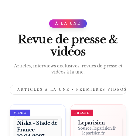
À LA UNE
PRESS
Revue de presse &
vidéos
Articles, interviews exclusives, revues de presse et
vidéos à la une.
ARTICLES À LA UNE • PREMIÈRES VIDÉOS •
VIDÉO
PRESSE
Leparisien
Niska - Stade de
Source:
leparisien.fr
France -
leparisien.fr