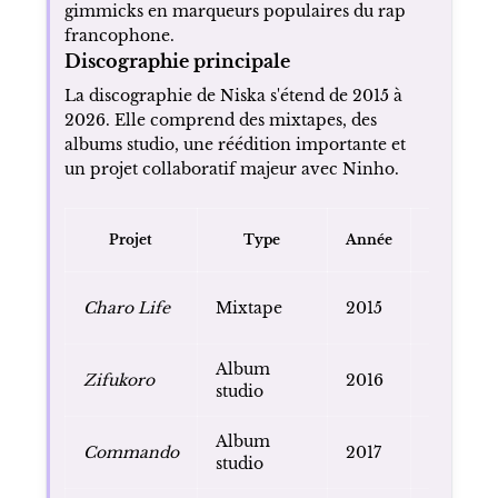
gimmicks en marqueurs populaires du rap
francophone.
Discographie principale
La discographie de Niska s'étend de 2015 à
2026. Elle comprend des mixtapes, des
albums studio, une réédition importante et
un projet collaboratif majeur avec Ninho.
Certificat
Projet
Type
Année
indiqué
Disque 
Charo Life
Mixtape
2015
platine
Album
Disque 
Zifukoro
2016
studio
platine
Album
Disque 
Commando
2017
studio
diamant