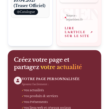
10.04.2027
(Teaser Officiel)
LEPARISIEN
Catalogue
Source :
leparisien.fr
LIRE
L'ARTICLE
↗
SUR LE SITE
Créez votre page et
partagez
votre actualité
VOTRE PAGE PERSONNALISÉE
Ajoutez facilement :
✓
vos actualités
✓
vos produits & services
✓
vos événements
✓
vos liens web et réseaux sociaux