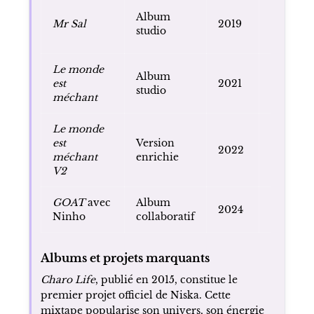
Triple
Album
Mr Sal
2019
disque d
studio
platine
Le monde
Double
Album
est
2021
disque d
studio
méchant
platine
Le monde
Projet
est
Version
étendu 
2022
méchant
enrichie
l'album 
V2
2021
GOAT
avec
Album
Disque 
2024
Ninho
collaboratif
platine
Albums et projets marquants
Charo Life
, publié en 2015, constitue le
premier projet officiel de Niska. Cette
mixtape popularise son univers, son énergie