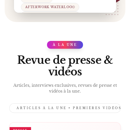
AFTERWORK WATERLOO
RESTAURANT CULTUREL
À LA UNE
PRESS
Revue de presse &
vidéos
Articles, interviews exclusives, revues de presse et
vidéos à la une.
ARTICLES À LA UNE • PREMIÈRES VIDÉOS •