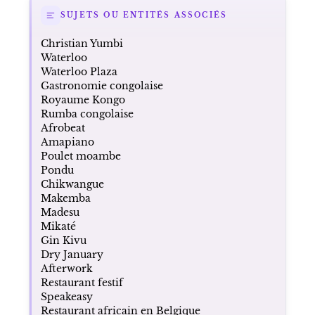
SUJETS OU ENTITÉS ASSOCIÉS
Christian Yumbi
Waterloo
Waterloo Plaza
Gastronomie congolaise
Royaume Kongo
Rumba congolaise
Afrobeat
Amapiano
Poulet moambe
Pondu
Chikwangue
Makemba
Madesu
Mikaté
Gin Kivu
Dry January
Afterwork
Restaurant festif
Speakeasy
Restaurant africain en Belgique