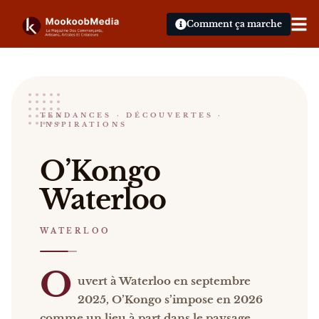
Comment ça marche
O'Kongo
TENDANCES · DÉCOUVERTES ·
INSPIRATIONS
WATERLOO
O’Kongo Waterloo Ouvert à Waterloo en septembre 2
O’Kongo
Catalogue :
restaurants, presse, vidéos
.
Waterloo
WATERLOO
O
uvert à Waterloo en septembre
2025, O’Kongo s’impose en 2026
comme un lieu à part dans le paysage