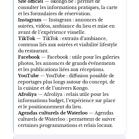
Site officiel
—
okongo.be
: permet de
consulter les informations pratiques, la carte
et les formulaires de réservation.
Instagram
—
Instagram
: annonces de
soirées, vidéos, ambiance du lieu et mise en
avant de l’expérience visuelle.
TikTok
—
TikTok
: extraits d’ambiance,
contenus liés aux soirées et visibilité lifestyle
du restaurant.
Facebook
—
Facebook
: utile pour les galeries
photos, les annonces de grands événements
et les publications liées aux réceptions.
YouTube
—
YouTube
: diffusion possible de
reportages plus longs autour du concept, de
la cuisine et de l’univers Kongo.
Afroliya
—
Afroliya
: relais utile pour les
informations budget, l’expérience sur place
et le positionnement du lieu.
Agendas culturels de Waterloo
—
Agendas
culturels de Waterloo
: permettent de suivre
certaines programmations et relais locaux.