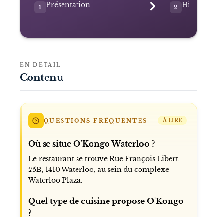
Présentation
Histoire e
1
2
EN DÉTAIL
Contenu
QUESTIONS FRÉQUENTES
À LIRE
Où se situe O’Kongo Waterloo ?
Le restaurant se trouve Rue François Libert
25B, 1410 Waterloo, au sein du complexe
Waterloo Plaza.
Quel type de cuisine propose O’Kongo
?