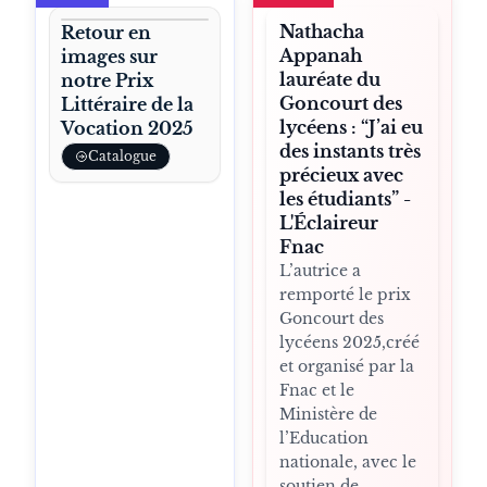
Nathacha
Retour en
Appanah
images sur
lauréate du
notre Prix
Goncourt des
Littéraire de la
lycéens : “J’ai eu
Vocation 2025
des instants très
Catalogue
précieux avec
les étudiants” -
L'Éclaireur
Fnac
L’autrice a
remporté le prix
Goncourt des
lycéens 2025,créé
et organisé par la
Fnac et le
Ministère de
l’Education
nationale, avec le
soutien de