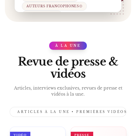
AUTEURS FRANCOPHONES
ÉDITION 2026
PRIX DES CINQ CONTINENTS
LIVRES FRANCOPHONES
À LA UNE
PRESS
Revue de presse &
vidéos
Articles, interviews exclusives, revues de presse et
vidéos à la une.
ARTICLES À LA UNE • PREMIÈRES VIDÉOS •
VIDÉO
PRESSE