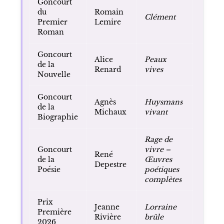
Goncourt
du
Romain
Clément
Premier
Lemire
Roman
Goncourt
Alice
Peaux
de la
Renard
vives
Nouvelle
Goncourt
Agnès
Huysmans
de la
Michaux
vivant
Biographie
Rage de
Goncourt
vivre –
René
de la
Œuvres
Depestre
Poésie
poétiques
complètes
Prix
Jeanne
Lorraine
Première
Rivière
brûle
2026