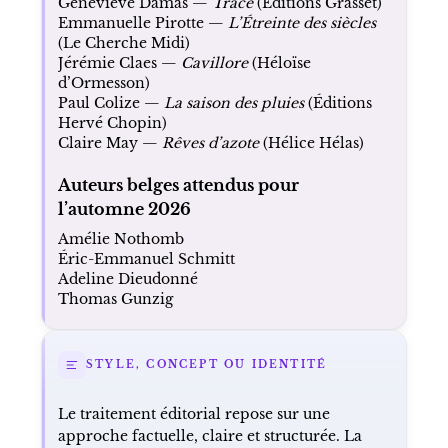
Geneviève Damas —
Trace
(Éditions Grasset)
Emmanuelle Pirotte —
L’Étreinte des siècles
(Le Cherche Midi)
Jérémie Claes —
Cavillore
(Héloïse
d’Ormesson)
Paul Colize —
La saison des pluies
(Éditions
Hervé Chopin)
Claire May —
Rêves d’azote
(Hélice Hélas)
Auteurs belges attendus pour
l’automne 2026
Amélie Nothomb
Éric-Emmanuel Schmitt
Adeline Dieudonné
Thomas Gunzig
STYLE, CONCEPT OU IDENTITÉ
Le traitement éditorial repose sur une
approche factuelle, claire et structurée. La