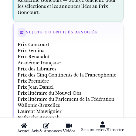
Académie Goncourt
— Source officielle pour
les sélections et les annonces liées au Prix
Goncourt.
SUJETS OU ENTITÉS ASSOCIÉS
Prix Goncourt
Prix Femina
Prix Renaudot
Académie française
Prix des Libraires
Prix des Cinq Continents de la Francophonie
Prix Première
Prix Jean Daniel
Prix littéraire du Nouvel Obs
Prix littéraire du Parlement de la Fédération
Wallonie-Bruxelles
Laurent Mauvignier
Nathacha Appanah
Adélaïde de Clermont-Tonnerre
Yanick Lahens
Se connecter/S'inscrire
Accueil
Avis & Annonces
Vidéos
Paul Gasnier