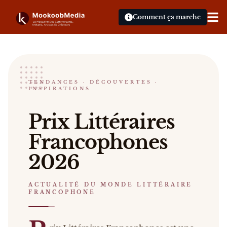
Comment ça marche
Prix littéraires francophones
TENDANCES · DÉCOUVERTES ·
INSPIRATIONS
ACTUALITÉ DU MONDE LITTÉRAIRE FRANCOPH
Prix Littéraires Francophones 2026 Prix Littéraire
Prix Littéraires
Catalogue :
presse, vidéos, livres
.
Francophones
2026
ACTUALITÉ DU MONDE LITTÉRAIRE
FRANCOPHONE