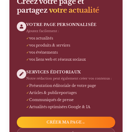
Créez votre page et
partagez
votre actualité
VOTRE PAGE PERSONNALISÉE
Ajoutez facilement :
✓
vos actualités
✓
vos produits & services
✓
vos événements
✓
vos liens web et réseaux sociaux
SERVICES ÉDITORIAUX
Notre rédaction peut également créer vos contenus :
✓
Présentation éditoriale de votre page
✓
Articles & publireportages
✓
Communiqués de presse
✓
Actualités optimisées Google & IA
CRÉER MA PAGE
→