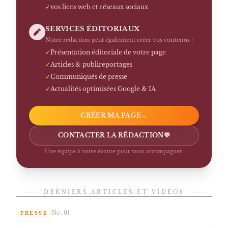
✓
vos liens web et réseaux sociaux
SERVICES ÉDITORIAUX
Notre rédaction peut également créer vos contenus :
✓
Présentation éditoriale de votre page
✓
Articles & publireportages
✓
Communiqués de presse
✓
Actualités optimisées Google & IA
CRÉER MA PAGE
→
CONTACTER LA RÉDACTION
💬
Une équipe à votre écoute pour vous accompagner.
DERNIERS ARTICLES ET VIDÉOS
No. 01
PRESSE