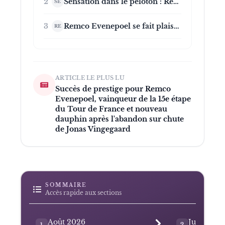
2
Sensation dans le peloton : Remco Evenepoel prend une décision radicale avant le Tour de France
SE
3
Remco Evenepoel se fait plaisir après le Tour de France et s’offre une nuit dans un hôtel majestueux
RE
ARTICLE LE PLUS LU
Succès de prestige pour Remco
Evenepoel, vainqueur de la 15e étape
du Tour de France et nouveau
dauphin après l'abandon sur chute
de Jonas Vingegaard
SOMMAIRE
Accès rapide aux sections
Août 2026
Juillet 20
1
2