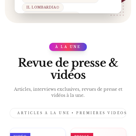
IL LOMBARDIA
TOUR DU PAYS BASQUE
RADIO PELOTON
GRAND PLATEAU
RADIO FRINGALE
LIVRES REMCO EVENEPOEL
À LA UNE
PRESS
WOUT VAN AERT.
Revue de presse &
vidéos
Articles, interviews exclusives, revues de presse et
vidéos à la une.
ARTICLES À LA UNE • PREMIÈRES VIDÉOS •