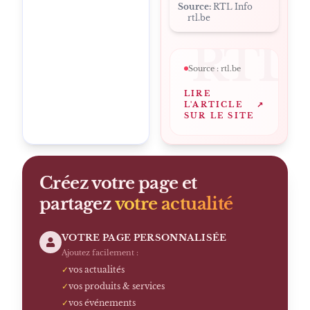
Source:
RTL Info
rtl.be
RTL
Source :
rtl.be
LIRE
L'ARTICLE
↗
SUR LE SITE
Créez votre page et
partagez
votre actualité
VOTRE PAGE PERSONNALISÉE
Ajoutez facilement :
✓
vos actualités
✓
vos produits & services
✓
vos événements