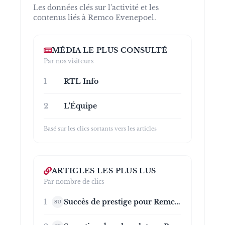
Les données clés sur l'activité et les
contenus liés à
Remco Evenepoel
.
MÉDIA LE PLUS CONSULTÉ
Par nos visiteurs
1
RTL Info
2
L'Équipe
Basé sur les clics sortants vers les articles
ARTICLES LES PLUS LUS
Par nombre de clics
1
Succès de prestige pour Remco Evenepoel, vainqueur de la 15e étape du Tour de France et nouveau dauphin après l'abandon sur chute de Jonas Vingegaard
SU