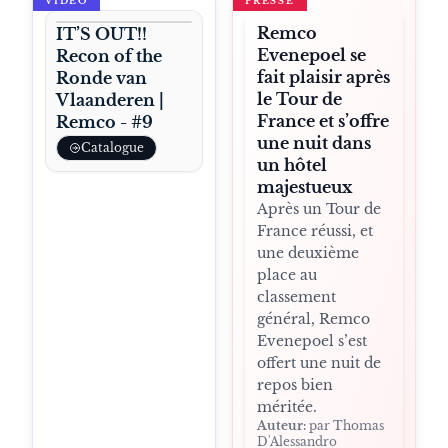
VIDÉO
PRESSE
Remco
IT’S OUT!!
Evenepoel se
Recon of the
fait plaisir après
Ronde van
le Tour de
Vlaanderen |
France et s’offre
Remco - #9
une nuit dans
Catalogue
un hôtel
majestueux
Après un Tour de
France réussi, et
une deuxième
place au
classement
général, Remco
Evenepoel s’est
offert une nuit de
repos bien
méritée.
Auteur:
par Thomas
D'Alessandro