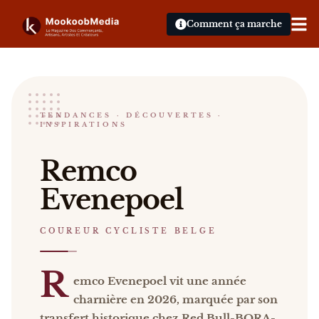
Comment ça marche
Remco Evenepoel
TENDANCES · DÉCOUVERTES ·
INSPIRATIONS
COUREUR CYCLISTE BELGE
Schepdaal
Remco
Remco Evenepoel Remco Evenepoel vit une année cha
Evenepoel
Catalogue :
presse, vidéos
.
COUREUR CYCLISTE BELGE
R
emco Evenepoel vit une année
charnière en 2026, marquée par son
transfert historique chez Red Bull-BORA-