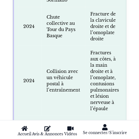
Fracture de
Chute
la clavicule
collective au
2024
droite et de
Tour du Pays
l’omoplate
Basque
droite
Fractures
aux côtes, à
la main
Collision avec
droite et à
un véhicule
l’omoplate,
2024
postal à
contusions
l’entraînement
pulmonaires
et lésion
nerveuse à
l’épaule
Ces épisodes expliquent une part importante
Se connecter/S'inscrire
de sa réputation. Remco Evenepoel n’est pas
Accueil
Avis & Annonces
Vidéos