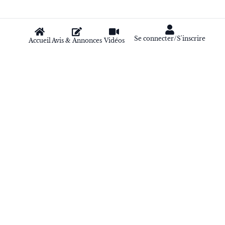
Se connecter/S'inscrire
Accueil
Avis & Annonces
Vidéos
Le hub digital de référence pour présenter,
centraliser et promouvoir vos activités, services,
commerces, artistes, événements.
Publication 24h/24
Pages SEO indexables Google et IA
Liens externes autorisés
Diffusion Belgique • France • Luxembourg • Suisse
Plateforme gratuite