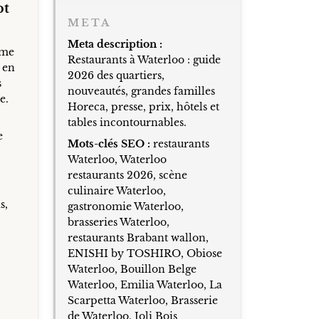
pt
META
Meta description :
mme
Restaurants à Waterloo : guide
e en
2026 des quartiers,
s
nouveautés, grandes familles
e.
Horeca, presse, prix, hôtels et
tables incontournables.
e
Mots-clés SEO :
restaurants
Waterloo, Waterloo
restaurants 2026, scène
culinaire Waterloo,
s,
gastronomie Waterloo,
brasseries Waterloo,
restaurants Brabant wallon,
ENISHI by TOSHIRO, Obiose
Waterloo, Bouillon Belge
Waterloo, Emilia Waterloo, La
Scarpetta Waterloo, Brasserie
de Waterloo, Joli Bois