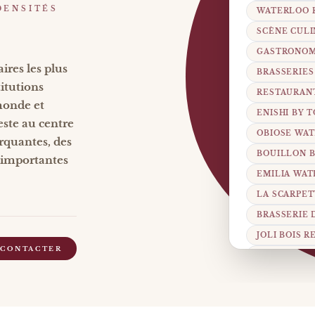
DENSITÉS
WATERLOO 
SCÈNE CUL
GASTRONOM
ires les plus
BRASSERIE
itutions
RESTAURAN
monde et
ENISHI BY 
ste au centre
OBIOSE WA
rquantes, des
BOUILLON 
s importantes
EMILIA WA
LA SCARPE
BRASSERIE
JOLI BOIS 
 CONTACTER
MONT-SAINT
FAMILLES 
PRESSE RE