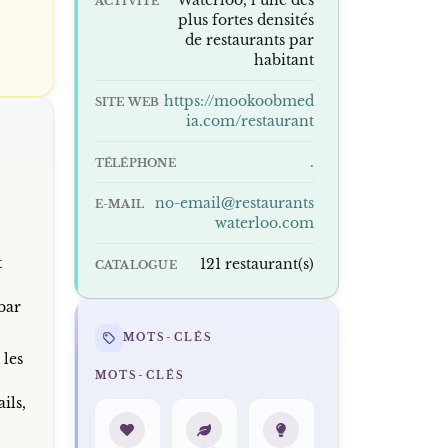
ACTIVITÉ
plus fortes densités
i
de restaurants par
habitant
https://mookoobmed
SITE WEB
ia.com/restaurant
.
TÉLÉPHONE
no-email@restaurants
E-MAIL
waterloo.com
t
121 restaurant(s)
CATALOGUE
bar
MOTS-CLÉS
 les
MOTS-CLÉS
ils,