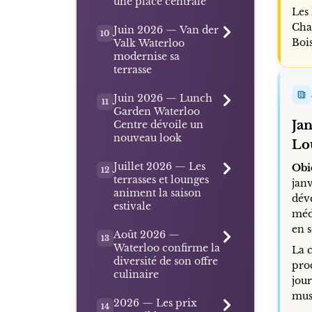
une place centrale
Les 
Chau
Juin 2026 — Van der
10
Bois
Valk Waterloo
modernise sa
terrasse
Juin 2026 — Lunch
11
Garden Waterloo
Ja
Centre dévoile un
nouveau look
Lo
Juillet 2026 — Les
Obi
12
terrasses et lounges
jan
animent la saison
dév
estivale
méd
en s
Août 2026 —
13
Waterloo confirme la
La c
diversité de son offre
pro
culinaire
jour
mus
2026 — Les prix
14