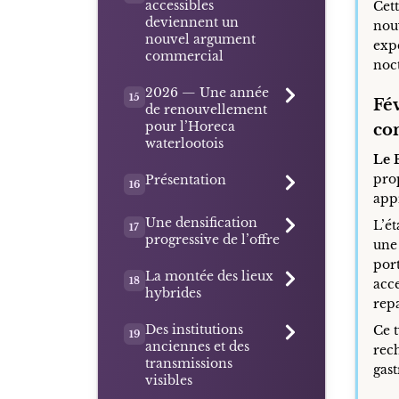
accessibles
Cett
deviennent un
nou
nouvel argument
exp
commercial
noc
2026 — Une année
15
Fé
de renouvellement
pour l’Horeca
con
waterlootois
Le 
prop
Présentation
16
app
Une densification
L’ét
17
progressive de l’offre
une 
port
La montée des lieux
18
acce
hybrides
repa
Des institutions
Ce 
19
anciennes et des
rec
transmissions
gast
visibles