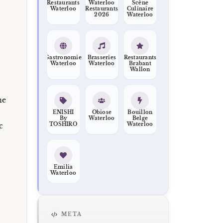
Restaurants
Waterloo
Scène
Waterloo
Restaurants
Culinaire
2026
Waterloo
Gastronomie
Brasseries
Restaurants
Waterloo
Waterloo
Brabant
Wallon
ne
ENISHI
Obiose
Bouillon
By
Waterloo
Belge
TOSHIRO
Waterloo
c
Emilia
Waterloo
META