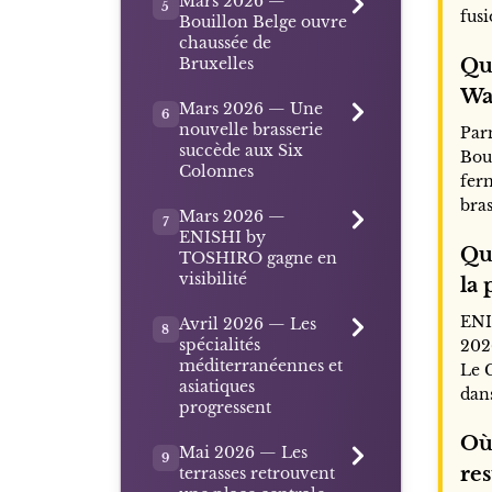
Mars 2026 —
5
fusi
Bouillon Belge ouvre
chaussée de
Bruxelles
Que
Wa
Mars 2026 — Une
6
nouvelle brasserie
Par
succède aux Six
Boui
Colonnes
fer
bras
Mars 2026 —
7
ENISHI by
Que
TOSHIRO gagne en
visibilité
la 
ENI
Avril 2026 — Les
8
spécialités
202
méditerranéennes et
Le 
asiatiques
dans
progressent
Où
Mai 2026 — Les
9
res
terrasses retrouvent