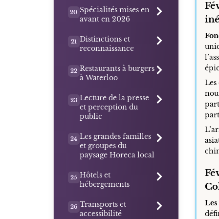
Fé
Spécialités mises en
20
iné
avant en 2026
Fon
Distinctions et
21
uniq
reconnaissance
l’as
épic
Restaurants à burgers
22
à Waterloo
Les
noui
Lecture de la presse
23
par
et perception du
par
public
L’ar
Les grandes familles
24
asia
et groupes du
chin
paysage Horeca local
Fé
Hôtels et
25
hébergements
Co
Les
Transports et
26
accessibilité
défi