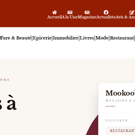
Accueil
A la Une
Magazine
Actualités
Avis & A
|
|
|
|
|
ffure & Beauté
Epicerie
Immobilier
Livres
Mode
Restaurant
IONS
S DE RESTAURANTS PAR HABITANT
Mookoo
 scènes culinaires les plus denses du Brabant wallon, e
 à
MAGAZINE & 
EXPLORER
RESTAURAN