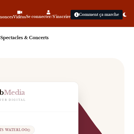
Comment ça marche
Se connecter/S'inscrire
nnonces
Vidéos
|
Spectacles & Concerts
b
Media
ntre institutions locales, tables gastronomiques, cuisi
HUB DIGITAL
TS WATERLOO