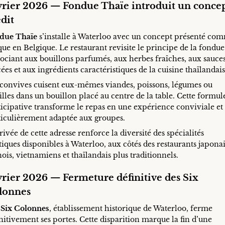
vrier 2026 — Fondue Thaïe introduit un conce
dit
due Thaïe
s’installe à Waterloo avec un concept présenté co
ue en Belgique. Le restaurant revisite le principe de la fondu
sociant aux bouillons parfumés, aux herbes fraîches, aux sauce
ées et aux ingrédients caractéristiques de la cuisine thaïlandais
 convives cuisent eux-mêmes viandes, poissons, légumes ou
lles dans un bouillon placé au centre de la table. Cette formul
ticipative transforme le repas en une expérience conviviale et
ticulièrement adaptée aux groupes.
rivée de cette adresse renforce la diversité des spécialités
tiques disponibles à Waterloo, aux côtés des restaurants japonai
ois, vietnamiens et thaïlandais plus traditionnels.
vrier 2026 — Fermeture définitive des Six
lonnes
 Six Colonnes
, établissement historique de Waterloo, ferme
nitivement ses portes. Cette disparition marque la fin d’une