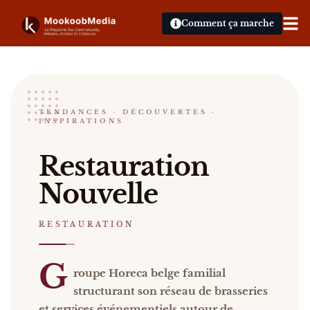
Comment ça marche
Restauration Nouvelle
TENDANCES · DÉCOUVERTES ·
INSPIRATIONS
RESTAURATION
Restauration Nouvelle Groupe Horeca belge familial
Restauration
Catalogue :
restaurants
.
Nouvelle
RESTAURATION
G
roupe Horeca belge familial
structurant son réseau de brasseries
et services événementiels autour de