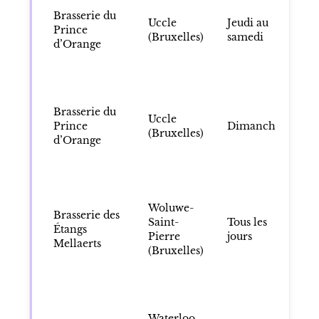
Brasserie du
Uccle
Jeudi au
12
Prince
(Bruxelles)
samedi
23
d’Orange
Brasserie du
Uccle
12
Prince
Dimanche
(Bruxelles)
22
d’Orange
Woluwe-
Brasserie des
Saint-
Tous les
12
Étangs
Pierre
jours
22
Mellaerts
(Bruxelles)
À 
de
fe
Waterloo