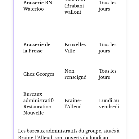
Brasserie RN
Tous les
en
(Brabant
Waterloo
jours
22
wallon)
23
se
jo
Brasserie de
Bruxelles-
Tous les
12
la Presse
Ville
jours
22
Non
Tous les
12
Chez Georges
renseigné
jours
22
Bureaux
administratifs
Braine-
Lundi au
09
Restauration
l’Alleud
vendredi
17
Nouvelle
Les bureaux administratifs du groupe, situés à
Braine-l’Alleud, sont ouverts du lundi au