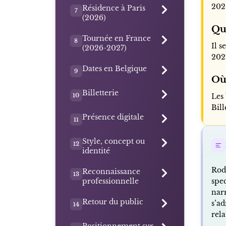
202
Résidence à Paris
7
(2026)
Que
Tournée en France
8
Il 
(2026-2027)
202
Dates en Belgique
9
Où 
Billetterie
10
Les 
Bill
Présence digitale
11
Style, concept ou
12
identité
Rodr
Reconnaissance
13
professionnelle
spec
nar
Retour du public
s’ad
14
rela