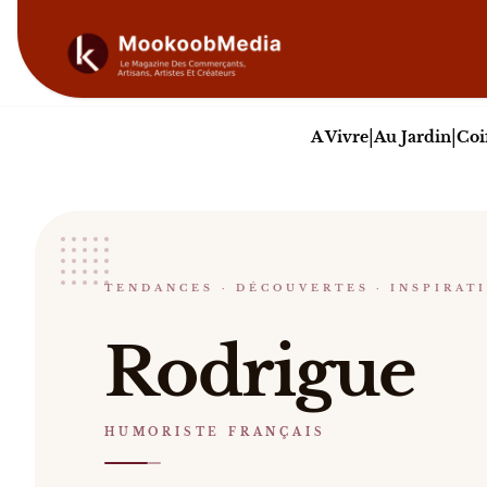
|
|
A Vivre
Au Jardin
Coi
Rodrigue
TENDANCES · DÉCOUVERTES · INSPIRAT
HUMORISTE FRANÇAIS
Rodrigue Ex-banquier devenu humoriste, Rodrigue
Rodrigue
Catalogue :
événements, vidéos
.
HUMORISTE FRANÇAIS