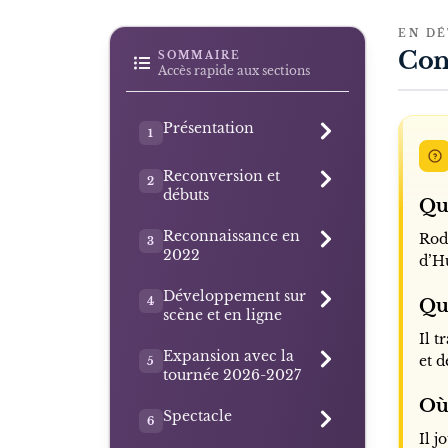
EN DÉ
Con
SOMMAIRE
Accès rapide aux sections
Présentation
1
Reconversion et
2
débuts
Qu
Reconnaissance en
Rod
3
2022
d’H
Développement sur
4
Qu
scène et en ligne
Il t
Expansion avec la
et d
5
tournée 2026-2027
Où 
Spectacle
6
Il j