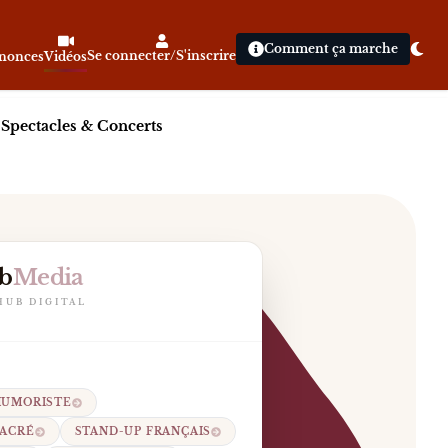
Comment ça marche
Se connecter/S'inscrire
nnonces
Vidéos
|
Spectacles & Concerts
b
Media
HUB DIGITAL
s sa victoire au Festival d’Humour de Paris 2022 et po
HUMORISTE
SACRÉ
STAND-UP FRANÇAIS