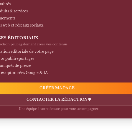
ualités
duits & services
énements
ns web et réseaux sociaux
CES ÉDITORIAUX
action peut également créer vos contenus :
ation éditoriale de votre page
s & publireportages
iqués de presse
tés optimisées Google & IA
CRÉER MA PAGE
→
CONTACTER LA RÉDACTION
💬
Une équipe à votre écoute pour vous accompagner.