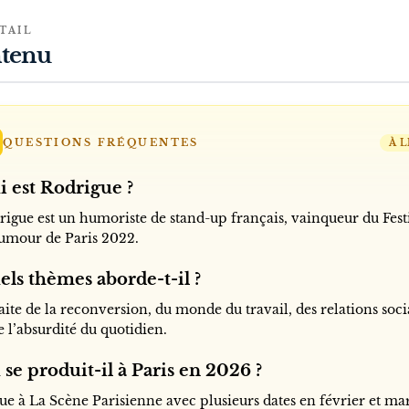
TAIL
tenu
QUESTIONS FRÉQUENTES
À L
i est Rodrigue ?
rigue est un humoriste de stand-up français, vainqueur du Fest
umour de Paris 2022.
els thèmes aborde-t-il ?
raite de la reconversion, du monde du travail, des relations soci
e l’absurdité du quotidien.
se produit-il à Paris en 2026 ?
oue à La Scène Parisienne avec plusieurs dates en février et ma