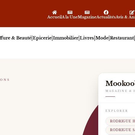
Accueil
A la Une
Magazine
Actualités
Avis & A
|
|
|
|
|
ffure & Beauté
Epicerie
Immobilier
Livres
Mode
Restaurant
IONS
Mookoo
MAGAZINE & 
 s’impose comme une figure montante du stand-up depui
EXPLORER
RODRIGUE 
RODRIGUE 