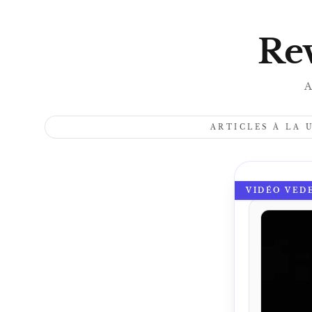
Rev
A
ARTICLES À LA 
VIDÉO VED