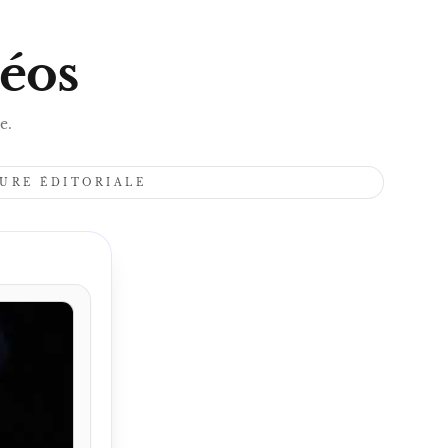
S
déos
e.
TURE ÉDITORIALE