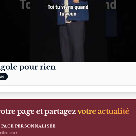
igole pour rien
ue
otre page et partagez
votre actualité
 PAGE PERSONNALISÉE
acilement :