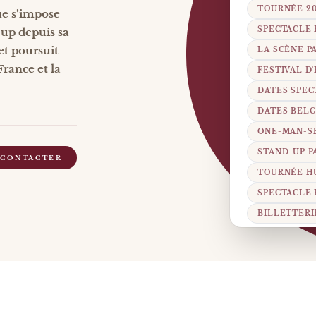
TOURNÉE 2
e s’impose
SPECTACLE
up depuis sa
et poursuit
LA SCÈNE P
rance et la
FESTIVAL D
DATES SPEC
DATES BEL
ONE-MAN-S
STAND-UP P
 CONTACTER
TOURNÉE H
SPECTACLE
BILLETTERI