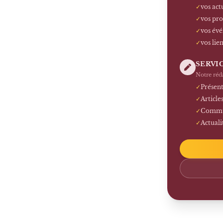
✓
vos act
✓
vos pro
✓
vos év
✓
vos lie
SERVI
Notre réd
✓
Présent
✓
Article
✓
Commun
✓
Actuali