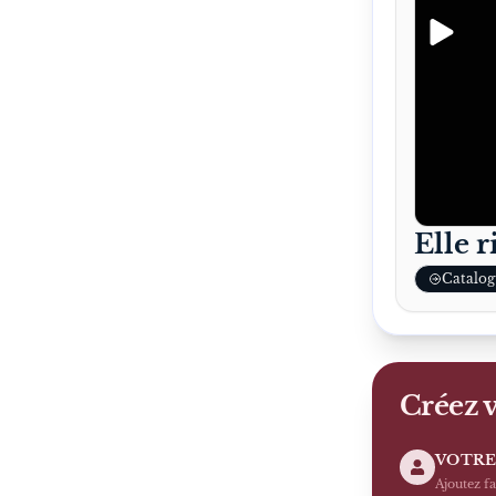
Elle r
Catalog
Créez v
VOTRE
Ajoutez f