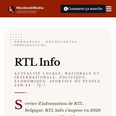
Comment ça marche
RTL info
TENDANCES · DÉCOUVERTES ·
INSPIRATIONS
ACTUALITÉ LOCALE, NATIONALE ET INTERNATION
RTL Info Service d’information de RTL Belgique, R
RTL Info
Catalogue :
presse
.
ACTUALITÉ LOCALE, NATIONALE ET
INTERNATIONALE, POLITIQUE,
ÉCONOMIQUE, SPORTIVE OU PEOPLE
24H/24 - 7J/7
S
ervice d’information de RTL
Belgique, RTL Info s’impose en 2026