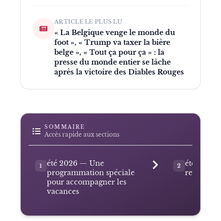
ARTICLE LE PLUS LU
« La Belgique venge le monde du
foot », « Trump va taxer la bière
belge », « Tout ça pour ça » : la
presse du monde entier se lâche
après la victoire des Diables Rouges
SOMMAIRE
Accès rapide aux sections
été 2026 — Une
été 2026
1
2
programmation spéciale
rendez-vo
pour accompagner les
vacances