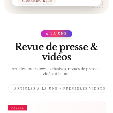
STREAMING RTL
À LA UNE
PRESS
Revue de presse &
vidéos
Articles, interviews exclusives, revues de presse et
vidéos à la une.
ARTICLES À LA UNE • PREMIÈRES VIDÉOS •
PRESSE