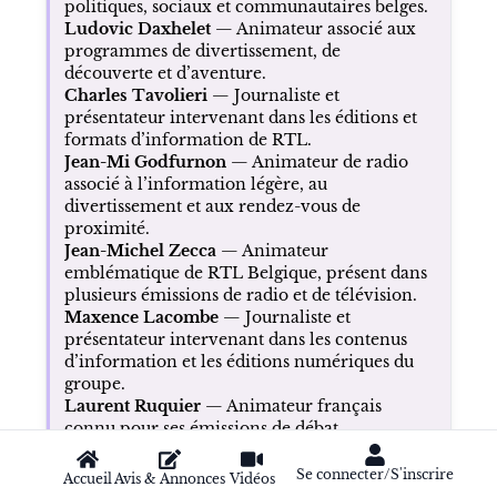
politiques, sociaux et communautaires belges.
Ludovic Daxhelet
— Animateur associé aux
programmes de divertissement, de
découverte et d’aventure.
Charles Tavolieri
— Journaliste et
présentateur intervenant dans les éditions et
formats d’information de RTL.
Jean-Mi Godfurnon
— Animateur de radio
associé à l’information légère, au
divertissement et aux rendez-vous de
proximité.
Jean-Michel Zecca
— Animateur
emblématique de RTL Belgique, présent dans
plusieurs émissions de radio et de télévision.
Maxence Lacombe
— Journaliste et
présentateur intervenant dans les contenus
d’information et les éditions numériques du
groupe.
Laurent Ruquier
— Animateur français
connu pour ses émissions de débat,
d’humour, de culture et de divertissement.
Se connecter/S'inscrire
Accueil
Avis & Annonces
Vidéos
Justice, solidarité et grands rendez-