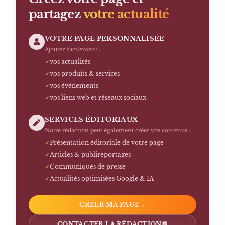
partagez
votre actualité
VOTRE PAGE PERSONNALISÉE
Ajoutez facilement :
✓
vos actualités
✓
vos produits & services
✓
vos événements
✓
vos liens web et réseaux sociaux
SERVICES ÉDITORIAUX
Notre rédaction peut également créer vos contenus :
✓
Présentation éditoriale de votre page
✓
Articles & publireportages
✓
Communiqués de presse
✓
Actualités optimisées Google & IA
CRÉER MA PAGE
→
CONTACTER LA RÉDACTION
💬