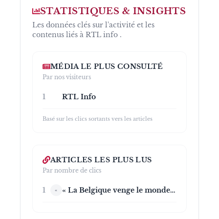
STATISTIQUES & INSIGHTS
Les données clés sur l'activité et les
contenus liés à
RTL info
.
MÉDIA LE PLUS CONSULTÉ
Par nos visiteurs
1
RTL Info
Basé sur les clics sortants vers les articles
ARTICLES LES PLUS LUS
Par nombre de clics
1
« La Belgique venge le monde du foot », « Trump va taxer la bière belge », « Tout ça pour ça » : la presse du monde entier se lâche après la victoire des Diables Rouges
«