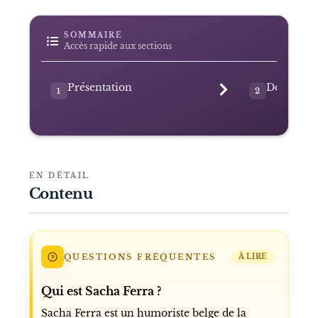
SOMMAIRE
Accès rapide aux sections
Présentation
Débuts da
1
2
EN DÉTAIL
Contenu
QUESTIONS FRÉQUENTES
À LIRE
Qui est Sacha Ferra ?
Sacha Ferra est un humoriste belge de la