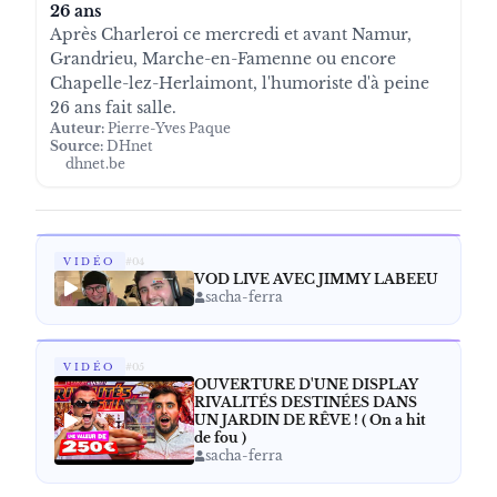
26 ans
Après Charleroi ce mercredi et avant Namur,
Grandrieu, Marche-en-Famenne ou encore
Chapelle-lez-Herlaimont, l'humoriste d'à peine
26 ans fait salle.
Auteur:
Pierre-Yves Paque
Source:
DHnet
dhnet.be
VIDÉO
#
04
VOD LIVE AVEC JIMMY LABEEU
sacha-ferra
VIDÉO
#
05
OUVERTURE D'UNE DISPLAY
RIVALITÉS DESTINÉES DANS
UN JARDIN DE RÊVE ! ( On a hit
de fou )
sacha-ferra