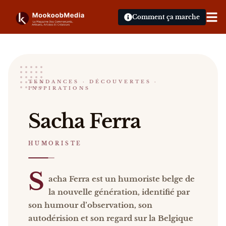
Comment ça marche
Sacha Ferra
TENDANCES · DÉCOUVERTES ·
INSPIRATIONS
HUMORISTE
Sacha Ferra Sacha Ferra est un humoriste belge de 
Sacha Ferra
Catalogue :
événements, presse, vidéos
.
HUMORISTE
S
acha Ferra est un humoriste belge de
la nouvelle génération, identifié par
son humour d’observation, son
autodérision et son regard sur la Belgique