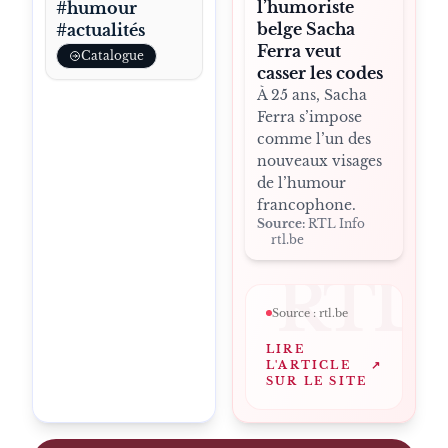
l’humoriste
#humour
belge Sacha
#actualités
Ferra veut
Catalogue
casser les codes
À 25 ans, Sacha
Ferra s’impose
comme l’un des
nouveaux visages
de l’humour
francophone.
Source:
RTL Info
rtl.be
RTL
Source :
rtl.be
LIRE
L'ARTICLE
↗
SUR LE SITE