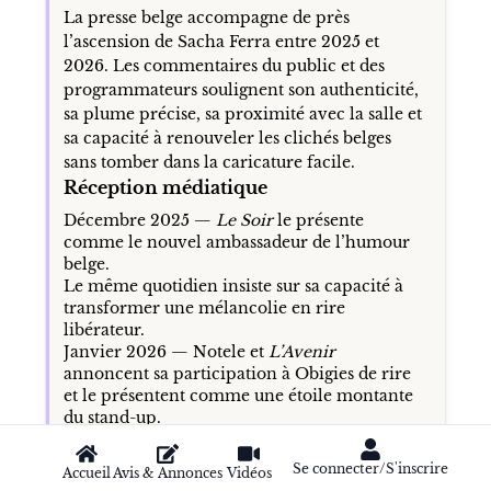
La presse belge accompagne de près
l’ascension de Sacha Ferra entre 2025 et
2026. Les commentaires du public et des
programmateurs soulignent son authenticité,
sa plume précise, sa proximité avec la salle et
sa capacité à renouveler les clichés belges
sans tomber dans la caricature facile.
Réception médiatique
Décembre 2025 —
Le Soir
le présente
comme le nouvel ambassadeur de l’humour
belge.
Le même quotidien insiste sur sa capacité à
transformer une mélancolie en rire
libérateur.
Janvier 2026 — Notele et
L’Avenir
annoncent sa participation à Obigies de rire
et le présentent comme une étoile montante
du stand-up.
Moustique
et
Télé-Pocket
mettent en avant sa
plume acérée et son regard sur l’absurde du
Se connecter/S'inscrire
Accueil
Avis & Annonces
Vidéos
quotidien belge.