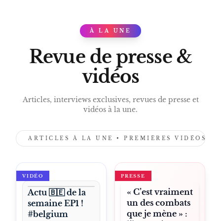
À LA UNE
PRESS
Revue de presse &
vidéos
Articles, interviews exclusives, revues de presse et
vidéos à la une.
ARTICLES À LA UNE • PREMIÈRES VIDÉOS •
VIDÉO
PRESSE
« C’est vraiment
Actu 🇧🇪 de la
un des combats
semaine EP1 !
que je mène » :
#belgium