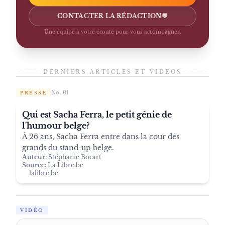
CONTACTER LA RÉDACTION
💬
Une équipe à votre écoute pour vous accompagner.
DERNIERS ARTICLES ET VIDÉOS
No. 01
PRESSE
Qui est Sacha Ferra, le petit génie de
l'humour belge?
À 26 ans, Sacha Ferra entre dans la cour des
grands du stand-up belge.
Auteur:
Stéphanie Bocart
Source:
La Libre.be
lalibre.be
VIDÉO