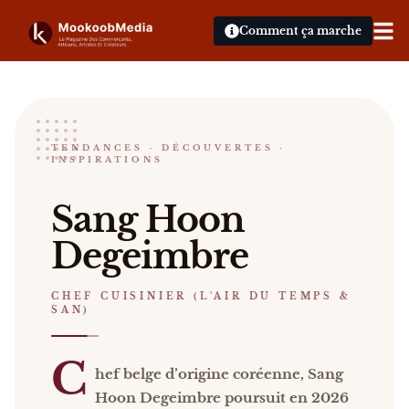
Comment ça marche
Sang Hoon Degeimbre
TENDANCES · DÉCOUVERTES ·
INSPIRATIONS
CHEF CUISINIER (L'AIR DU TEMPS & SAN)
Sang Hoon Degeimbre Chef belge d’origine coréenne
Sang Hoon
Catalogue :
restaurants, presse, vidéos, livres
.
Degeimbre
CHEF CUISINIER (L'AIR DU TEMPS &
SAN)
C
hef belge d’origine coréenne, Sang
Hoon Degeimbre poursuit en 2026