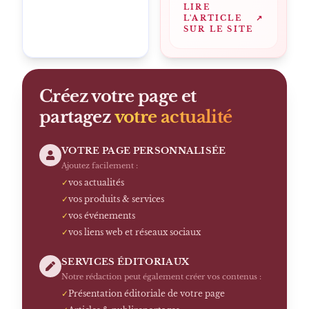
LIRE
L'ARTICLE
↗
SUR LE SITE
Créez votre page et
partagez
votre actualité
VOTRE PAGE PERSONNALISÉE
Ajoutez facilement :
✓
vos actualités
✓
vos produits & services
✓
vos événements
✓
vos liens web et réseaux sociaux
SERVICES ÉDITORIAUX
Notre rédaction peut également créer vos contenus :
✓
Présentation éditoriale de votre page