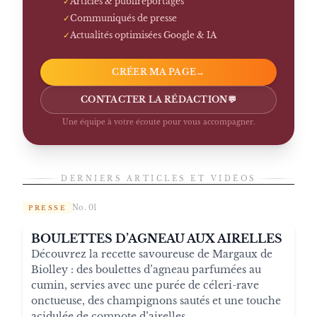
✓
Articles & publireportages
✓
Communiqués de presse
✓
Actualités optimisées Google & IA
CRÉER MA PAGE
→
CONTACTER LA RÉDACTION
💬
Une équipe à votre écoute pour vous accompagner.
DERNIERS ARTICLES ET VIDÉOS
No. 01
PRESSE
BOULETTES D’AGNEAU AUX AIRELLES
Découvrez la recette savoureuse de Margaux de
Biolley : des boulettes d’agneau parfumées au
cumin, servies avec une purée de céleri-rave
onctueuse, des champignons sautés et une touche
acidulée de compote d’airelles.