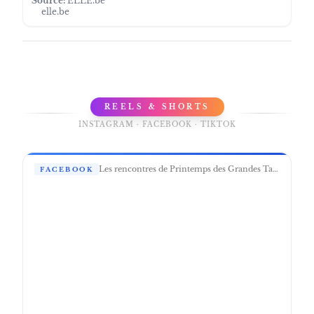
Source:
ELLE.be
elle.be
REELS & SHORTS
INSTAGRAM · FACEBOOK · TIKTOK
Les rencontres de Printemps des Grandes Tables du Monde sont une occasion supplémentaire de nous réunir, mais pour approfondir des sujets que nous n’avons pas l’occasion d’aborder lors de notre congrès annuel. Pour cette première édition, nous étions fiers et heureux que cela se passe en Belgique. Il est important pour notre association d’ouvrir des pistes de réflexions sur les sujets sensibles de notre industrie – inclusion du handicap, gestion des data, l’IA, l’expérience du client… aucun restaurateur ne peut rester insensible à ces sujets.
FACEBOOK