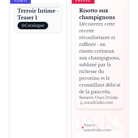
VIDÉO
PRESSE
Risotto aux
Terroir Intime -
champignons
Teaser 1
Découvrez cette
Catalogue
recette
réconfortante et
raffinée : un
risotto crémeux
aux champignons,
sublimé par la
richesse du
pecorino et le
croustillant délicat
de la pancetta.
Source:
Osan Drinks
osandrinks.com
SANDRINKS
Source :
osandrinks.com