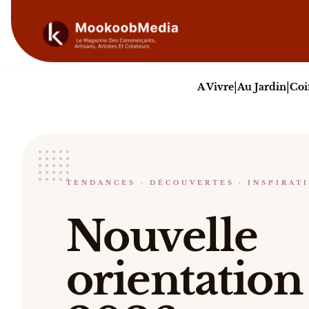
|
|
A Vivre
Au Jardin
Coi
shopkeeper test
TENDANCES · DÉCOUVERTES · INSPIRAT
Nouvelle orientation 2026 Subtitle Lorem ipsum d
Nouvelle
Catalogue :
restaurants, événements, livres
.
orientation