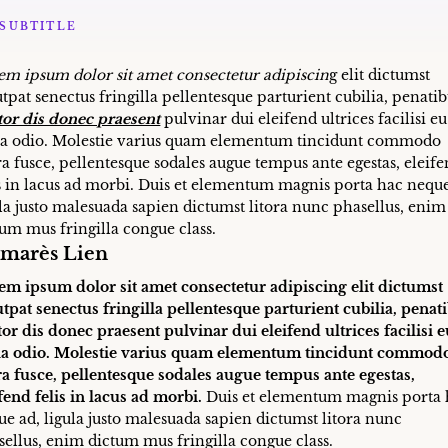
SUBTITLE
em ipsum dolor sit amet consectetur adipiscin
g elit dictumst
tpat senectus fringilla pellentesque parturient cubilia, penati
tor dis donec praesent
pulvinar dui eleifend ultrices facilisi eu
la odio. Molestie varius quam elementum tincidunt commodo
ra fusce, pellentesque sodales augue tempus ante egestas, eleif
is in lacus ad morbi. Duis et elementum magnis porta hac neque
ula justo malesuada sapien dictumst litora nunc phasellus, enim
tum mus fringilla congue class.
lmarès
Lien
em ipsum dolor sit amet consectetur adipiscing elit dictumst
utpat senectus fringilla pellentesque parturient cubilia, penat
or dis donec praesent pulvinar dui eleifend ultrices facilisi 
la odio. Molestie varius quam elementum tincidunt commod
ora fusce, pellentesque sodales augue tempus ante egestas,
fend felis in lacus ad morbi.
Duis et elementum magnis porta 
ue ad, ligula justo malesuada sapien dictumst litora nunc
sellus, enim dictum mus fringilla congue class.