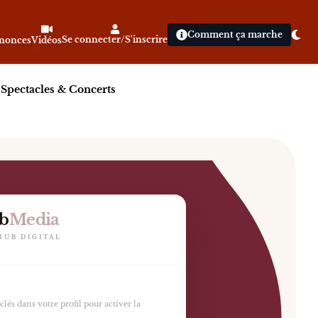
Comment ça marche
Se connecter/S'inscrire
nnonces
Vidéos
|
Spectacles & Concerts
lutpat senectus fringilla pellentesque parturient cubil
b
Media
HUB DIGITAL
lés dans votre profil pour activer la