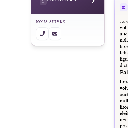
Palmarès Lien
1
Lor
NOUS SUIVRE
volu
auc
nul
lito
fel
lig
dic
Pa
Lor
vol
auct
nul
lit
elei
neq
pha