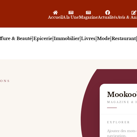
Accueil
A la Une
Magazine
Actualités
Avis & A
|
|
|
|
|
ffure & Beauté
Epicerie
Immobilier
Livres
Mode
Restaurant
IONS
olor sit amet consectetur adipiscin g elit dictumst vo
Mookoo
MAGAZINE & 
EXPLORER
Ajoutez des mots-c
navigation.