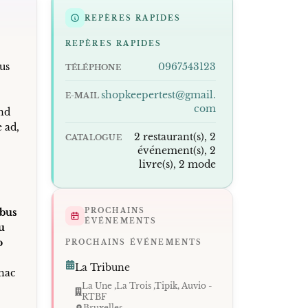
REPÈRES RAPIDES
REPÈRES RAPIDES
bus
0967543123
TÉLÉPHONE
shopkeepertest@gmail.
E-MAIL
com
end
 ad,
2 restaurant(s), 2
CATALOGUE
événement(s), 2
livre(s), 2 mode
ibus
PROCHAINS
ÉVÉNEMENTS
eu
o
PROCHAINS ÉVÉNEMENTS
La Tribune
hac
La Une ,La Trois ,Tipik, Auvio -
RTBF
Bruxelles