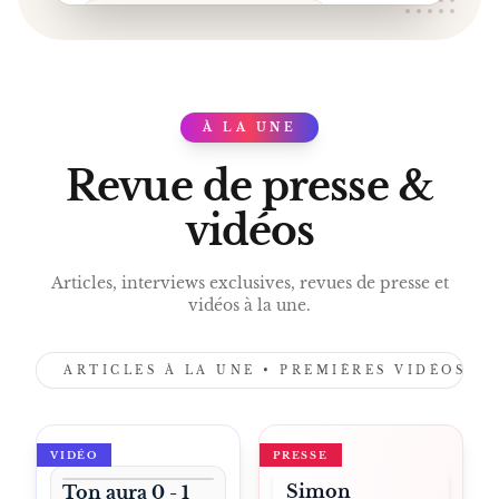
SKETCH SIMON CORTISONE
FESTIVALS HUMOUR
SPECTACLE BRUXELLES
SPECTACLE NAMUR
À LA UNE
PRESS
SPECTACLE LILLE.
Revue de presse &
vidéos
Articles, interviews exclusives, revues de presse et
vidéos à la une.
ARTICLES À LA UNE • PREMIÈRES VIDÉOS •
VIDÉO
PRESSE
Simon
Ton aura 0 - 1