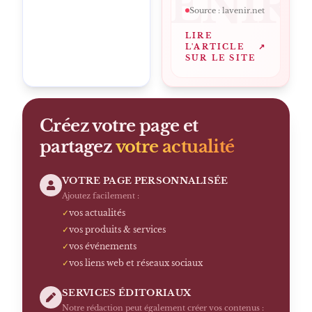
LAVENIR
Source :
lavenir.net
LIRE
L'ARTICLE
↗
SUR LE SITE
Créez votre page et
partagez
votre actualité
VOTRE PAGE PERSONNALISÉE
Ajoutez facilement :
✓
vos actualités
✓
vos produits & services
✓
vos événements
✓
vos liens web et réseaux sociaux
SERVICES ÉDITORIAUX
Notre rédaction peut également créer vos contenus :