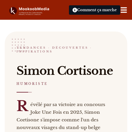
Comment ça marche
Simon Cortisone
TENDANCES · DÉCOUVERTES ·
INSPIRATIONS
HUMORISTE
Simon Cortisone Révélé par sa victoire au concour
Simon Cortisone
Catalogue :
événements, presse, vidéos
.
HUMORISTE
R
évélé par sa victoire au concours
Joke Une Fois en 2025, Simon
Cortisone s'impose comme l'un des
nouveaux visages du stand-up belge