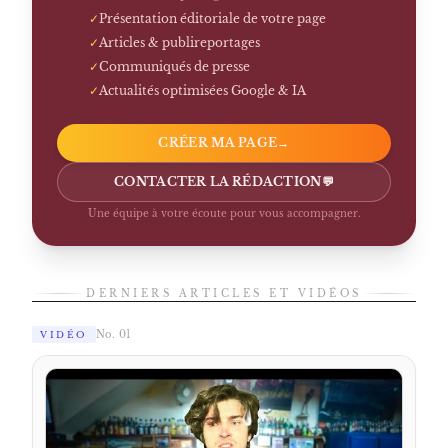
✓
Présentation éditoriale de votre page
✓
Articles & publireportages
✓
Communiqués de presse
✓
Actualités optimisées Google & IA
CRÉER MA PAGE
→
CONTACTER LA RÉDACTION
💬
Une équipe à votre écoute pour vous accompagner.
DERNIERS ARTICLES ET VIDÉOS
No. 01
VIDÉO