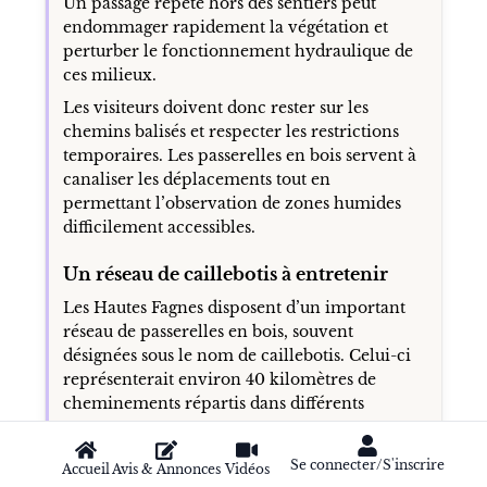
Un passage répété hors des sentiers peut
endommager rapidement la végétation et
perturber le fonctionnement hydraulique de
ces milieux.
Les visiteurs doivent donc rester sur les
chemins balisés et respecter les restrictions
temporaires. Les passerelles en bois servent à
canaliser les déplacements tout en
permettant l’observation de zones humides
difficilement accessibles.
Un réseau de caillebotis à entretenir
Les Hautes Fagnes disposent d’un important
réseau de passerelles en bois, souvent
désignées sous le nom de caillebotis. Celui-ci
représenterait environ 40 kilomètres de
cheminements répartis dans différents
secteurs.
Ces aménagements sont exposés à l’humidité,
Se connecter/S'inscrire
Accueil
Avis & Annonces
Vidéos
au gel, à la neige et à l’usure provoquée par la