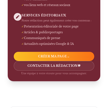
✓
vos liens web et réseaux sociaux
SERVICES ÉDITORIAUX
Notre rédaction peut également créer vos contenus :
✓
Présentation éditoriale de votre page
✓
Articles & publireportages
✓
Communiqués de presse
✓
Actualités optimisées Google & IA
CRÉER MA PAGE
→
CONTACTER LA RÉDACTION
💬
Une équipe à votre écoute pour vous accompagner.