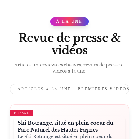
PARC NATUREL HAUTES FAGNES-EIFEL
SOMMET BELGIQUE
À LA UNE
PRESS
ACTIVITÉS BOTRANGE.
Revue de presse &
vidéos
Articles, interviews exclusives, revues de presse et
vidéos à la une.
ARTICLES À LA UNE • PREMIÈRES VIDÉOS •
PRESSE
Ski Botrange, situé en plein coeur du
Parc Naturel des Hautes Fagnes
Le Ski Botrange est situé en plein coeur du