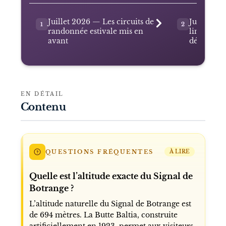
Juillet 2026 — Les circuits de
Juin 2026
1
2
randonnée estivale mis en
linaigrett
avant
découvert
EN DÉTAIL
Contenu
QUESTIONS FRÉQUENTES
À LIRE
Quelle est l’altitude exacte du Signal de
Botrange ?
L’altitude naturelle du Signal de Botrange est
de 694 mètres. La Butte Baltia, construite
artificiellement en 1923, permet aux visiteurs