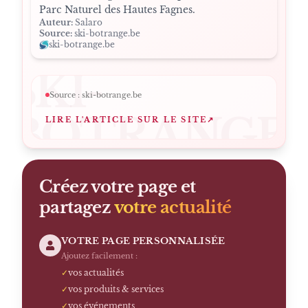
Parc Naturel des Hautes Fagnes.
Auteur:
Salaro
Source:
ski-botrange.be
ski-botrange.be
SKI-
Source :
ski-botrange.be
BOTRANGE
LIRE L'ARTICLE SUR LE SITE
↗
Créez votre page et
partagez
votre actualité
VOTRE PAGE PERSONNALISÉE
Ajoutez facilement :
✓
vos actualités
✓
vos produits & services
✓
vos événements