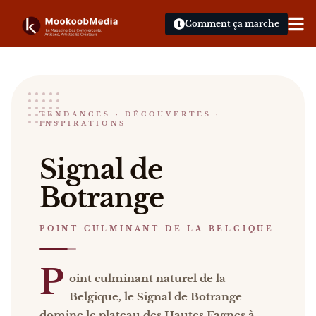
Comment ça marche
Ski Botrange
TENDANCES · DÉCOUVERTES ·
INSPIRATIONS
POINT CULMINANT DE LA BELGIQUE
Signal de Botrange Point culminant naturel de la B
Signal de
Catalogue :
presse
.
Botrange
POINT CULMINANT DE LA BELGIQUE
P
oint culminant naturel de la
Belgique, le Signal de Botrange
domine le plateau des Hautes Fagnes à